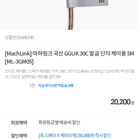
상품번호
608345
[MachLink] 마하링크 국산 GGUK 30C 말굽 단자 케이블 5M
[ML-3GM05]
오디오 케이블 / 스피커 케이블 / 가닥: 30C / 굵기: 0.18mm / 0.75SQ / CCA소재 / 무산소동
선 / 고순도 알루미늄 / 케이블 길이 5M
1
건
지금 후기쓰면 적립금 2배!
20,200
원
회원등급별 배송비 할인
회원혜택
[토스페이 X 계좌이체] 50,000원 즉시할인
할인혜택