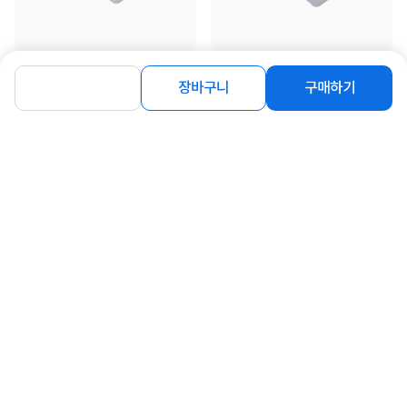
[MachLink] 5V 1A 저전력 저속 USB
[MachLink] 5V 2A USB 충전기 어댑
충전기 어댑터 [오비원 LX050100]
터 [오비투 LX050200]
장바구니
구매하기
2,800
3,800
원
원
동일 브랜드 상품 더보기
로그인
공지사항
오시는길
회사소개
PC버전
1588-8377
컴퓨존 APP
(주)컴퓨존 사업자 정보
이용약관
개인정보처리방침
청소년보호정책
사업자확인