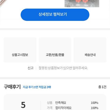
상세정보 펼쳐보기
상품고시정보
교환/반품/환불
배송안내
신고
잘못된 상품정보가 있으면 알려주세요.
구매후기
총
1
건
지금 후기쓰면 적립금 2배!
5
상품
만족해요
100%
가격
합리적이에요
100%