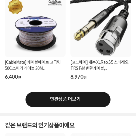
[CableMate] 케이블메이트 고급형
[코드웨이] 캐논 XLR to 5.5 스테레오
50C 스피커 케이블 20M ...
TRS F/M 변환케이블,...
6,400
8,970
원
원
연관상품 더보기
같은 브랜드의 인기상품이에요