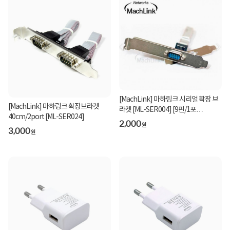
[MachLink] 마하링크 시리얼 확장 브
[MachLink] 마하링크 확장브라켓
라켓 [ML-SER004] [9핀/1포
40cm/2port [ML-SER024]
트/LP/40CM]
2,000
원
3,000
원