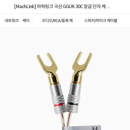
[MachLink] 마하링크 국산 GGUK 30C 말굽 단자 케이
블 5M [ML-3GM05]
네트워크ㆍ케이블
오디오/RCA/동축 케이
스피커/마이크 케이블
ㆍCCTV
블