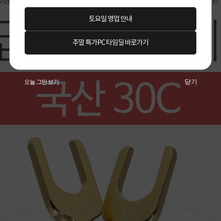
토요일 영업 안내
주말 특가PC 타임딜 바로가기
닫기
오늘 그만 보기