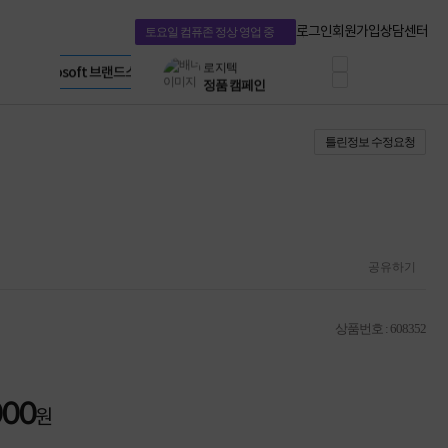
혜택 PACK
Dell 구매 찬스
Apple 기업전용관
로그인
회원가입
상담센터
토요일 컴퓨존 정상 영업 중
프로 에센셜
HP 브랜드스토어
타협 없는 게이밍
LG gram & 브랜드스토어
공식
HP OMEN
Microsoft 브랜드스토어
로지텍
AMD 브랜드스토어
정품 캠페인
Intel 브랜드스토어
틀린정보 수정요청
삼성 키보드&마우스
RAZER 브랜드스토어
10% 쿠폰 할인
Apple 기업전용관
케이블메이트 3분기
케이블 전설이 되다
야식까지 책임진다!
승리를 부르는 오멘
ASUS ROG
공유하기
20주년 한정판
AMD로 시작하는
스마트 오피스환경
상품번호 : 608352
AI비즈니스 노트북
HP엘리트북/프로북
비즈니스 강자
HP 프로북 4
000
원
리뷰 Npay 증정
MSI 공유기