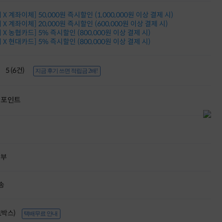
적립금 3% 페이백
X 계좌이체] 50,000원 즉시할인 (1,000,000원 이상 결제 시)
시스코 스위칭허브
X 계좌이체] 20,000원 즉시할인 (600,000원 이상 결제 시)
누적 금액 별
X 농협카드] 5% 즉시할인 (800,000원 이상 결제 시)
적립금 페이백!
X 현대카드] 5% 즉시할인 (800,000원 이상 결제 시)
Dell 구매왕
상품권 30만원
삼성모니터 여름맞이
5 (6건)
지금 후기 쓰면 적립금 2배!
특별 할인 이벤트
한단계 더 진화한
HAF II 500
포인트
AI 업무환경 완성
HP 워크스테이션
여름맞이 사은품
HP 프로데스크 4
모든 것을 하나로
HP올인원 단독특가
할부
네트워크 자재
혜택 PACK
송
Dell 구매 찬스
프로 에센셜
(1박스)
택배무료 안내