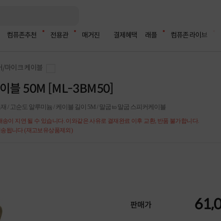
컴퓨존추천
전용관
매거진
결제혜택
래플
컴퓨존 라이브
커/마이크 케이블
이블 50M [ML-3BM50]
CCA소재 / 고순도 알루미늄 / 케이블 길이 5M / 말굽 to 말굽 스피커케이블
 배송이 지연 될 수 있습니다. 이와같은 사유로 결재완료 이후 교환, 반품 불가합니다.
 배송됩니다 (재고보유상품제외)
61,
판매가