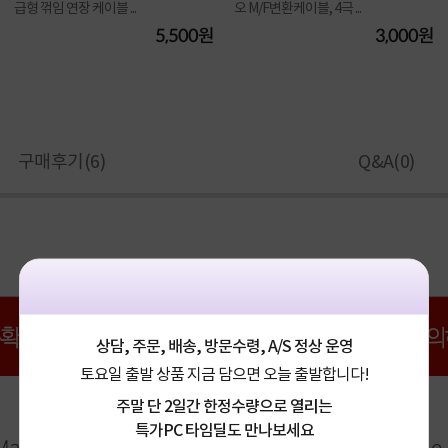
급형 꺾임 연장 케이블 ...
오 M/F변환케이블, 4극 ...
5,500원
3,000원
구매후기(
6
)
Q&A(
0
)
상담, 주문, 배송, 방문수령, A/S 정상 운영
토요일 출발 상품 지금 담으면 오늘 출발합니다!
주말 단 2일간 한정수량으로 열리는
특가PC 타임딜도 만나보세요