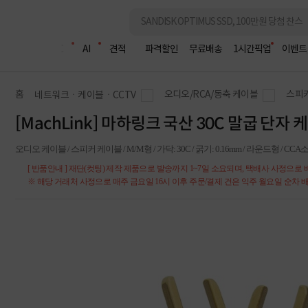
조립PC
AI
견적
파격할인
무료배송
1시간픽업
이벤트
홈
오디오/RCA/동축 케이블
스피
네트워크ㆍ케이블ㆍCCTV
[MachLink] 마하링크 국산 30C 말굽 단자 케
오디오 케이블 / 스피커 케이블 / M/M형 / 가닥: 30C / 굵기: 0.16mm / 라운드형 / 
[ 반품안내 ] 재단(컷팅) 제작 제품으로 발송까지 1~7일 소요되며, 택배사 사정으로
※ 해당 거래처 사정으로 매주 금요일 16시 이후 주문/결제 건은 익주 월요일 순차