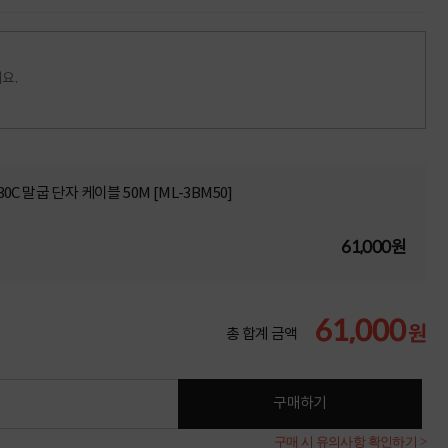
요.
30C 말굽 단자 케이블 50M [ML-3BM50]
61,000원
61,000
원
총 합계 금액
구매하기
구매 시 유의사항 확인하기 >