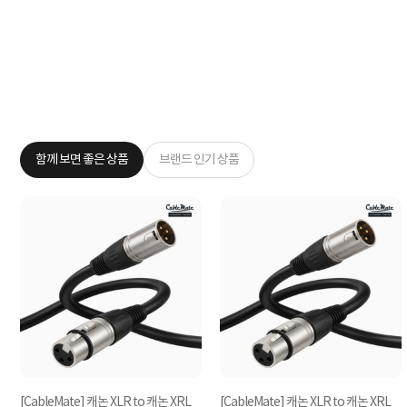
함께 보면 좋은 상품
브랜드 인기 상품
논
[CableMate] 캐논 XLR to 캐논 XRL
[CableMate] 캐논 XLR to 캐논 XRL