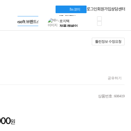
혜택 PACK
Dell 구매 찬스
Apple 기업전용관
로그인
회원가입
상담센터
I'm 코미
프로 에센셜
HP 브랜드스토어
타협 없는 게이밍
LG gram & 브랜드스토어
공식
HP OMEN
Microsoft 브랜드스토어
로지텍
AMD 브랜드스토어
정품 캠페인
Intel 브랜드스토어
틀린정보 수정요청
삼성 키보드&마우스
RAZER 브랜드스토어
10% 쿠폰 할인
Apple 기업전용관
케이블메이트 3분기
케이블 전설이 되다
야식까지 책임진다!
승리를 부르는 오멘
ASUS ROG
공유하기
20주년 한정판
AMD로 시작하는
스마트 오피스환경
상품번호 : 608419
AI비즈니스 노트북
HP엘리트북/프로북
비즈니스 강자
HP 프로북 4
000
원
리뷰 Npay 증정
MSI 공유기