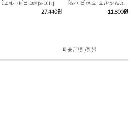
C 스피커 케이블 100M [SPO010]
RS 케이블, Y형 오디오 연장선 WA352
55-3M [3...
27,440원
11,800원
배송/교환/환불