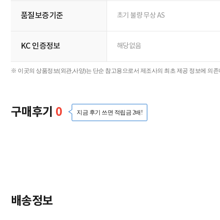
품질보증기준
초기 불량 무상 AS
KC 인증정보
해당없음
※ 이곳의 상품정보(외관,사양)는 단순 참고용으로서 제조사의 최초 제공 정보에 의존하
구매후기
0
지금 후기 쓰면 적립금 2배!
영상후기
(0)
포토후기
(0)
일반
최신순
추천순
번호
별점