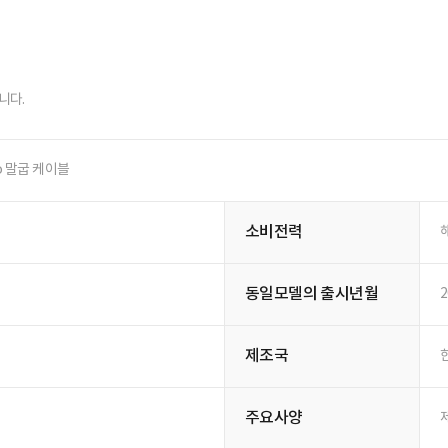
니다.
o 말굽 케이블
소비전력
동일모델의 출시년월
2
제조국
주요사양