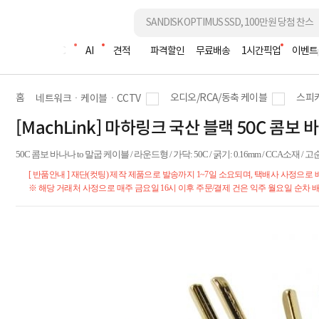
조립PC
AI
견적
파격할인
무료배송
1시간픽업
이벤트
홈
오디오/RCA/동축 케이블
스피
네트워크ㆍ케이블ㆍCCTV
[MachLink] 마하링크 국산 블랙 50C 콤보 바
50C 콤보 바나나 to 말굽 케이블 / 라운드형 / 가닥: 50C / 굵기: 0.16mm / CCA소재 
[ 반품안내 ] 재단(컷팅) 제작 제품으로 발송까지 1~7일 소요되며, 택배사 사정으로
※ 해당 거래처 사정으로 매주 금요일 16시 이후 주문/결제 건은 익주 월요일 순차