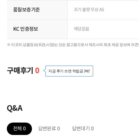
품질보증기준
초기 불량 무상 AS
KC 인증정보
해당없음
※ 이곳의 상품정보(외관,사양)는 단순 참고용으로서 제조사의 최초 제공 정보에 의존하
구매후기
0
지금 후기 쓰면 적립금 2배!
영상후기
(0)
포토후기
(0)
일반
최신순
추천순
번호
별점