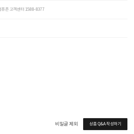
컴퓨존 고객센터 1588-8377
체상품
별점 전체
작성자
작성일
추천