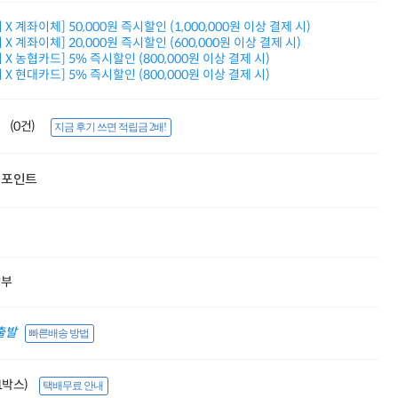
적립금 3% 페이백
X 계좌이체] 50,000원 즉시할인 (1,000,000원 이상 결제 시)
시스코 스위칭허브
X 계좌이체] 20,000원 즉시할인 (600,000원 이상 결제 시)
누적 금액 별
X 농협카드] 5% 즉시할인 (800,000원 이상 결제 시)
적립금 페이백!
X 현대카드] 5% 즉시할인 (800,000원 이상 결제 시)
Dell 구매왕
상품권 30만원
삼성모니터 여름맞이
(0건)
지금 후기 쓰면 적립금 2배!
특별 할인 이벤트
한단계 더 진화한
HAF II 500
포인트
AI 업무환경 완성
HP 워크스테이션
여름맞이 사은품
HP 프로데스크 4
모든 것을 하나로
HP올인원 단독특가
할부
네트워크 자재
혜택 PACK
출발
Dell 구매 찬스
빠른배송 방법
프로 에센셜
(1박스)
택배무료 안내