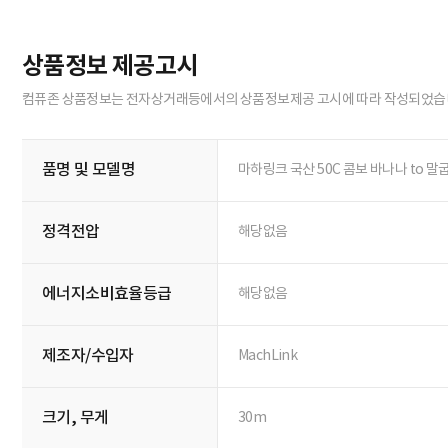
상품정보 제공고시
컴퓨존 상품정보는 전자상거래등에서의 상품정보제공 고시에 따라 작성되었습
품명 및 모델명
마하링크 국산 50C 콤보 바나나 to 말
정격전압
해당없음
에너지소비효율등급
해당없음
제조자/수입자
MachLink
크기, 무게
30m