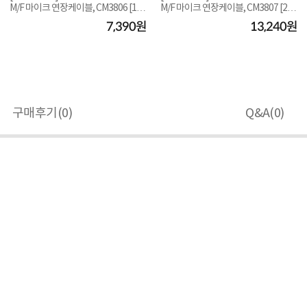
M/F 마이크 연장케이블, CM3806 [10
M/F 마이크 연장케이블, CM3807 [20
m]
m]
7,390원
13,240원
구매후기(
0
)
Q&A(
0
)