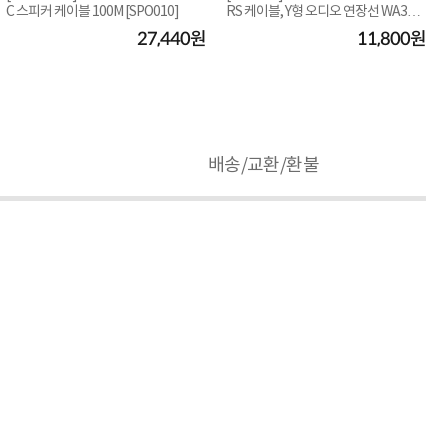
C 스피커 케이블 100M [SPO010]
RS 케이블, Y형 오디오 연장선 WA352
55-3M [3...
27,440원
11,800원
배송/교환/환불