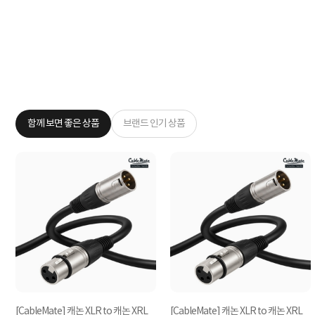
함께 보면 좋은 상품
브랜드 인기 상품
논
[CableMate] 캐논 XLR to 캐논 XRL
[CableMate] 캐논 XLR to 캐논 XRL