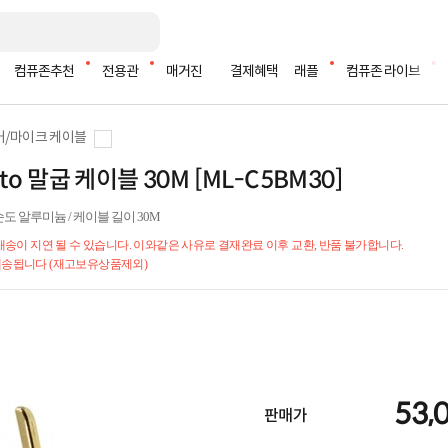
컴퓨존추천
전용관
매거진
결제혜택
래플
컴퓨존 라이브
커/마이크 케이블
to 말굽 케이블 30M [ML-C5BM30]
/ 고순도 알루미늄 / 케이블 길이 30M
 배송이 지연 될 수 있습니다. 이와같은 사유로 결재완료 이후 교환, 반품 불가합니다.
 배송됩니다 (재고보유상품제외)
53,
판매가