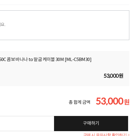
요.
50C 콤보 바나나 to 말굽 케이블 30M [ML-C5BM30]
53,000원
53,000
원
총 합계 금액
구매하기
구매 시 유의사항 확인하기 >