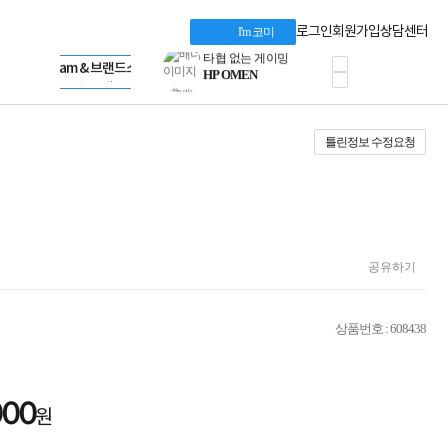
혜택 PACK
Dell 구매 찬스
Apple 기업전용관
로그인
회원가입
상담센터
I'm 코미
프로 에센셜
HP 브랜드스토어
타협 없는 게이밍
LG gram & 브랜드스토어
공식
HP OMEN
Microsoft 브랜드스토어
로지텍
AMD 브랜드스토어
정품 캠페인
Intel 브랜드스토어
틀린정보 수정요청
삼성 키보드&마우스
RAZER 브랜드스토어
10% 쿠폰 할인
Apple 기업전용관
케이블메이트 3분기
케이블 전설이 되다
야식까지 책임진다!
승리를 부르는 오멘
ASUS ROG
공유하기
20주년 한정판
AMD로 시작하는
스마트 오피스환경
상품번호 : 608438
AI비즈니스 노트북
HP엘리트북/프로북
비즈니스 강자
HP 프로북 4
000
원
리뷰 Npay 증정
MSI 공유기