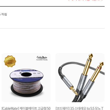
% 적립
[CableMate] 케이블메이트 고급형 50
[코드웨이] 3.5 스테레오 to 5.5 모노 T