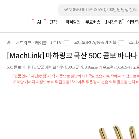
조립PC
AI
견적
파격할인
무료배송
1시간픽업
이벤트
홈
오디오/RCA/동축 케이블
스피
네트워크ㆍ케이블ㆍCCTV
[MachLink] 마하링크 국산 50C 콤보 바나나 
50C 콤보 바나나 to 말굽 케이블 / 가닥: 50C / 굵기: 0.16mm / 라운드형 / CCA소재 
[ 반품안내 ] 재단(컷팅) 제작 제품으로 발송까지 1~7일 소요되며, 택배사 사정으로
※ 해당 거래처 사정으로 매주 금요일 16시 이후 주문/결제 건은 익주 월요일 순차