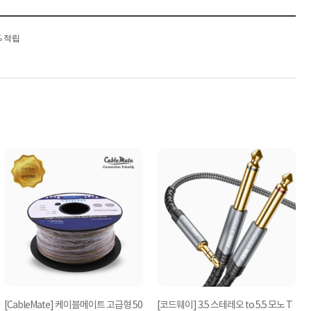
% 적립
[CableMate] 케이블메이트 고급형 50
[코드웨이] 3.5 스테레오 to 5.5 모노 T