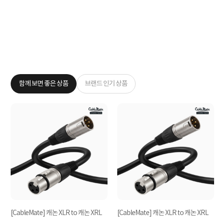
함께 보면 좋은 상품
브랜드 인기 상품
논
[CableMate] 캐논 XLR to 캐논 XRL
[CableMate] 캐논 XLR to 캐논 XRL