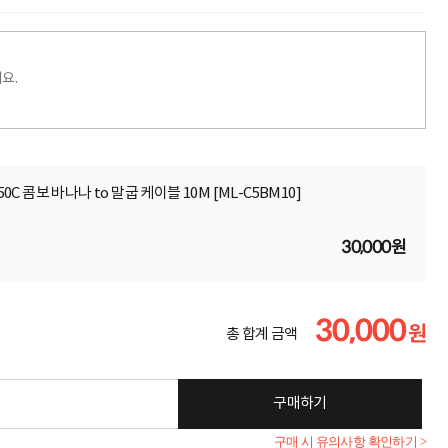
요.
50C 콤보 바나나 to 말굽 케이블 10M [ML-C5BM10]
30,000원
30,000
원
총 합계 금액
구매하기
구매 시 유의사항 확인하기 >