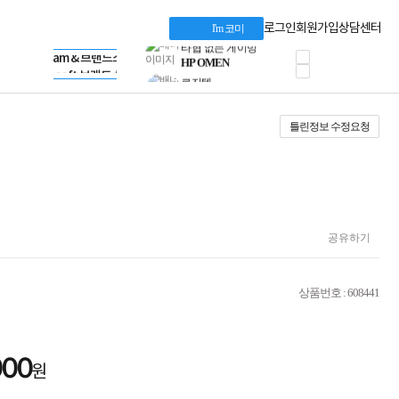
혜택 PACK
Dell 구매 찬스
Apple 기업전용관
로그인
회원가입
상담센터
I'm 코미
프로 에센셜
HP 브랜드스토어
타협 없는 게이밍
LG gram & 브랜드스토어
공식
HP OMEN
Microsoft 브랜드스토어
로지텍
AMD 브랜드스토어
정품 캠페인
Intel 브랜드스토어
틀린정보 수정요청
삼성 키보드&마우스
RAZER 브랜드스토어
10% 쿠폰 할인
Apple 기업전용관
케이블메이트 3분기
케이블 전설이 되다
야식까지 책임진다!
승리를 부르는 오멘
ASUS ROG
공유하기
20주년 한정판
AMD로 시작하는
스마트 오피스환경
상품번호 : 608441
AI비즈니스 노트북
HP엘리트북/프로북
비즈니스 강자
HP 프로북 4
000
원
리뷰 Npay 증정
MSI 공유기