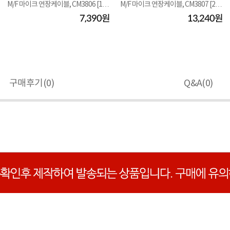
M/F 마이크 연장케이블, CM3806 [10
M/F 마이크 연장케이블, CM3807 [20
m]
m]
7,390원
13,240원
구매후기(
0
)
Q&A(
0
)