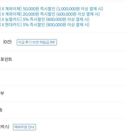
적립금 3% 페이백
X 계좌이체] 50,000원 즉시할인 (1,000,000원 이상 결제 시)
시스코 스위칭허브
X 계좌이체] 20,000원 즉시할인 (600,000원 이상 결제 시)
누적 금액 별
X 농협카드] 5% 즉시할인 (800,000원 이상 결제 시)
적립금 페이백!
X 현대카드] 5% 즉시할인 (800,000원 이상 결제 시)
Dell 구매왕
상품권 30만원
삼성모니터 여름맞이
(0건)
지금 후기 쓰면 적립금 2배!
특별 할인 이벤트
한단계 더 진화한
HAF II 500
포인트
AI 업무환경 완성
HP 워크스테이션
여름맞이 사은품
HP 프로데스크 4
모든 것을 하나로
HP올인원 단독특가
할부
네트워크 자재
혜택 PACK
송
Dell 구매 찬스
프로 에센셜
(1박스)
택배무료 안내