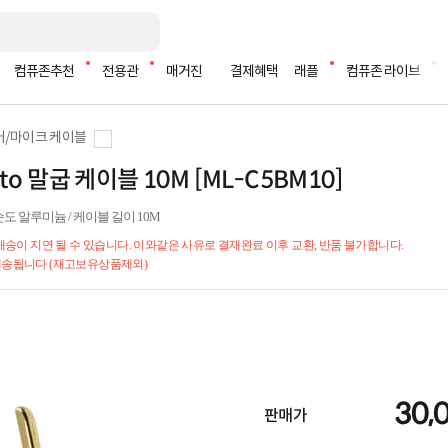
컴퓨존추천
전용관
매거진
결제혜택
래플
컴퓨존 라이브
커/마이크 케이블
to 말굽 케이블 10M [ML-C5BM10]
/ 고순도 알루미늄 / 케이블 길이 10M
 배송이 지연 될 수 있습니다. 이와같은 사유로 결재완료 이후 교환, 반품 불가합니다.
 배송됩니다 (재고보유상품제외)
30,
판매가