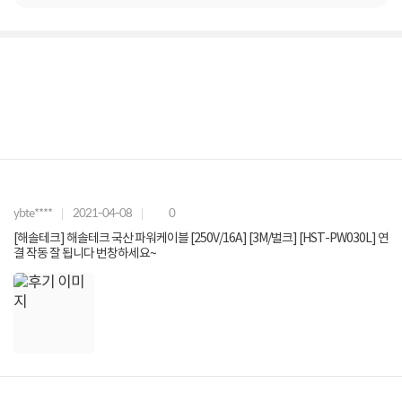
ybte****
2021-04-08
0
[해솔테크] 해솔테크 국산 파워케이블 [250V/16A] [3M/벌크] [HST-PW030L] 연
결 작동 잘 됩니다 번창하세요~