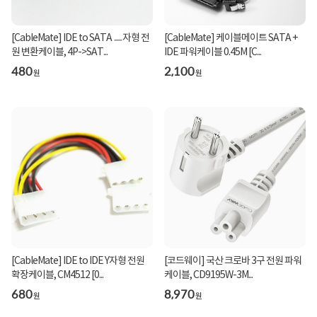
[CableMate] IDE to SATA ㅡ자형 전
[CableMate] 케이블메이트 SATA +
원 변환케이블, 4P->SAT...
IDE 파워케이블 0.45M [C...
480
2,100
원
원
[CableMate] IDE to IDE Y자형 전원
[코드웨이] 국산 크로바 3구 전원 파워
확장케이블, CM4512 [0...
케이블, CD9195W-3M...
680
8,970
원
원