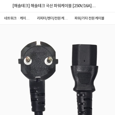
[해솔테크] 해솔테크 국산 파워케이블 [250V/16A]
[3M/벌크] [HST-PW030L]
네트워크ㆍ케이블
리피터/젠더/전원 케이
파워/기타 전원 케이블
ㆍCCTV
블