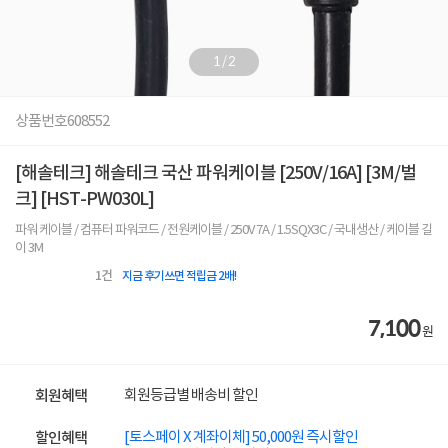
1
/
2
상품번호
608552
[해솔테크] 해솔테크 국산 파워케이블 [250V/16A] [3M/벌
크] [HST-PW030L]
파워 케이블 / 컴퓨터 파워코드 / 전원케이블 / 250V 7A / 1.5SQX3C / 국내생산 / 케이블 길
이 3M
1
건
지금 후기쓰면 적립금 2배!
7,100
원
회원등급별 배송비 할인
회원혜택
[토스페이 X 계좌이체] 50,000원 즉시할인
할인혜택