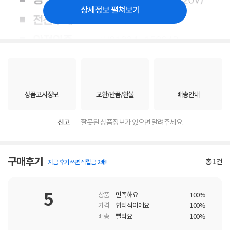
상세정보 펼쳐보기
상품고시정보
교환/반품/환불
배송안내
신고
잘못된 상품정보가 있으면 알려주세요.
구매후기
총
1
건
지금 후기쓰면 적립금 2배!
5
상품
만족해요
100%
가격
합리적이에요
100%
배송
빨라요
100%