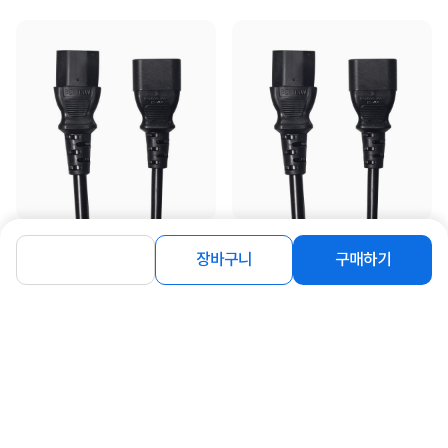
[해솔테크] 국산 ㅡ자형 전원 파워 연장
[해솔테크] 국산 ㅡ자형 전원 파워 연장
케이블 캡코드 16A 2m
케이블, 캡코드, AC 250V / 7A, HST-
장바구니
구매하기
PWC010 [...
5,300
2,500
원
원
동일 브랜드 상품 더보기
로그인
공지사항
오시는길
회사소개
PC버전