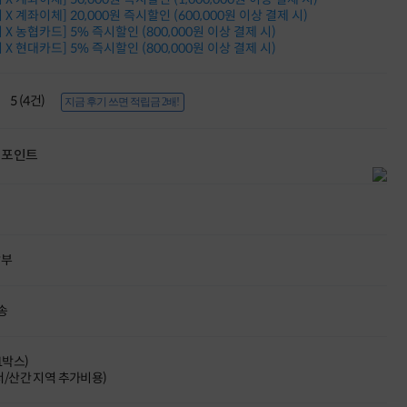
적립금 3% 페이백
X 계좌이체] 20,000원 즉시할인 (600,000원 이상 결제 시)
시스코 스위칭허브
X 농협카드] 5% 즉시할인 (800,000원 이상 결제 시)
X 현대카드] 5% 즉시할인 (800,000원 이상 결제 시)
누적 금액 별
적립금 페이백!
Dell 구매왕
5 (4건)
상품권 30만원
지금 후기 쓰면 적립금 2배!
삼성모니터 여름맞이
특별 할인 이벤트
포인트
한단계 더 진화한
HAF II 500
AI 업무환경 완성
HP 워크스테이션
여름맞이 사은품
HP 프로데스크 4
할부
모든 것을 하나로
HP올인원 단독특가
네트워크 자재
송
혜택 PACK
Dell 구매 찬스
프로 에센셜
(1박스)
도서/산간 지역 추가비용)