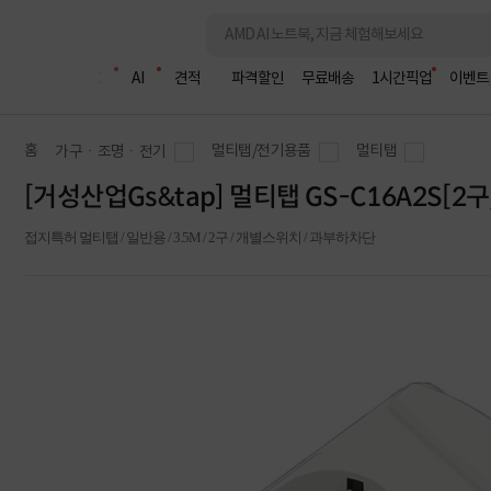
조립PC
AI
견적
파격할인
무료배송
1시간픽업
이벤트
홈
멀티탭/전기용품
멀티탭
가구ㆍ조명ㆍ전기
[거성산업Gs&tap] 멀티탭 GS-C16A2S[2구/
접지특허 멀티탭 / 일반용 / 3.5M / 2구 / 개별스위치 / 과부하차단