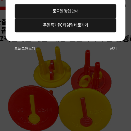
토요일 영업 안내
주말 특가PC 타임딜 바로가기
닫기
오늘 그만 보기