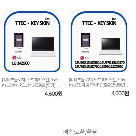
[티테크놀로지] 노트북키스킨, 35.6c
[티테크놀로지] 노트북키스킨, 39.6c
m LG전자 울트라PC [호환15U56/15
m LG전자 PC그램 14Z960 [투명] ▶
U560/15UD560/15...
14형 ◀
4,000원
4,600원
배송/교환/환불