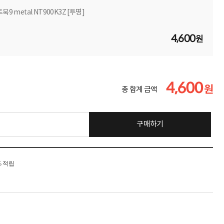
9 metal NT900K3Z [투명]
4,600
원
4,600
원
총 합계 금액
구매하기
% 적립