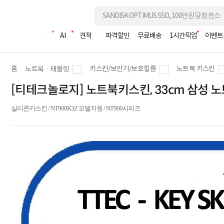
조립PC
AI
견적
파격할인
무료배송
1시간픽업
이벤트
홈
키스킨/보안기/보호필름
노트북 키스킨
노트북ㆍ태블릿
[티테크놀로지] 노트북키스킨, 33cm 삼성 노트북9
실리콘키스킨 / NT900K3Z 모델지원 / NT900시리즈