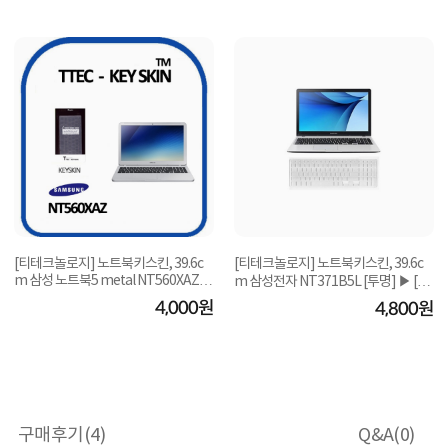
[티테크놀로지] 노트북키스킨, 39.6c
[티테크놀로지] 노트북키스킨, 39.6c
m 삼성 노트북5 metal NT560XAZ
m 삼성전자 NT371B5L [투명] ▶ [15.
[투명] ▶ [15.6...
6형] ◀
4,000원
4,800원
구매후기(
4
)
Q&A(
0
)