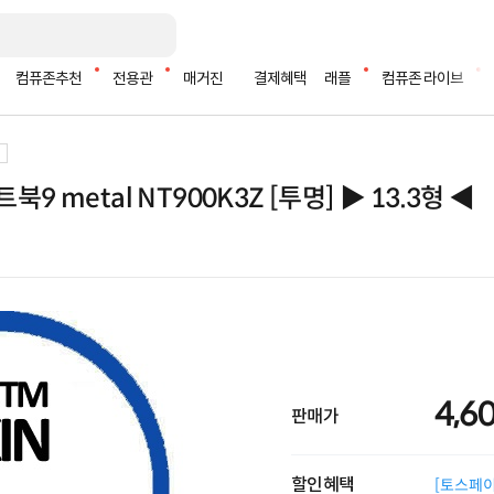
컴퓨존추천
전용관
매거진
결제혜택
래플
컴퓨존 라이브
 metal NT900K3Z [투명] ▶ 13.3형 ◀
4,6
판매가
할인혜택
[토스페이 