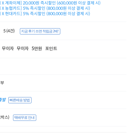
X 계좌이체] 20,000원 즉시할인 (600,000원 이상 결제 시)
적립금 3% 페이백
X 농협카드] 5% 즉시할인 (800,000원 이상 결제 시)
시스코 스위칭허브
X 현대카드] 5% 즉시할인 (800,000원 이상 결제 시)
누적 금액 별
적립금 페이백!
Dell 구매왕
5 (4건)
지금 후기 쓰면 적립금 2배!
상품권 30만원
삼성모니터 여름맞이
특별 할인 이벤트
무이자
무이자
5만원
포인트
한단계 더 진화한
HAF II 500
AI 업무환경 완성
HP 워크스테이션
여름맞이 사은품
HP 프로데스크 4
할부
모든 것을 하나로
HP올인원 단독특가
네트워크 자재
출발
빠른배송 방법
혜택 PACK
Dell 구매 찬스
프로 에센셜
(1박스)
택배무료 안내