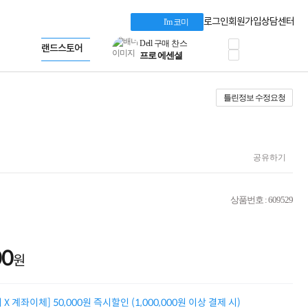
혜택 PACK
Dell 구매 찬스
Apple 기업전용관
로그인
회원가입
상담센터
I'm 코미
프로 에센셜
HP 브랜드스토어
타협 없는 게이밍
LG gram & 브랜드스토어
공식
HP OMEN
Microsoft 브랜드스토어
로지텍
AMD 브랜드스토어
정품 캠페인
Intel 브랜드스토어
틀린정보 수정요청
삼성 키보드&마우스
RAZER 브랜드스토어
10% 쿠폰 할인
Apple 기업전용관
케이블메이트 3분기
케이블 전설이 되다
야식까지 책임진다!
공유하기
승리를 부르는 오멘
ASUS ROG
20주년 한정판
상품번호 : 609529
AMD로 시작하는
스마트 오피스환경
AI비즈니스 노트북
HP엘리트북/프로북
00
원
비즈니스 강자
HP 프로북 4
리뷰 Npay 증정
X 계좌이체] 50,000원 즉시할인 (1,000,000원 이상 결제 시)
MSI 공유기