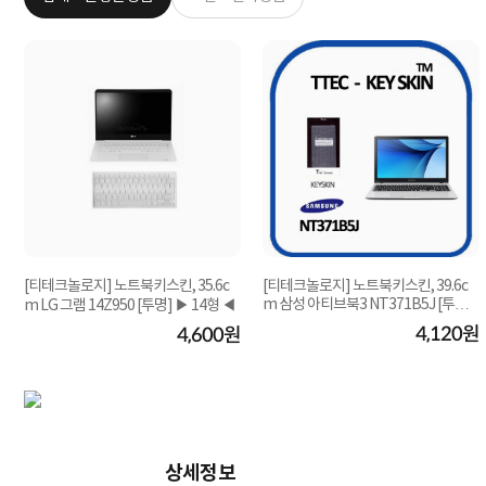
[티테크놀로지] 노트북키스킨, 35.6c
[티테크놀로지] 노트북키스킨, 39.6c
m 삼성 아티브북3 NT371B5J [투명]
m LG 그램 14Z950 [투명] ▶ 14형 ◀
▶ [15.6형] ...
원
4,120원
4,600원
상세정보