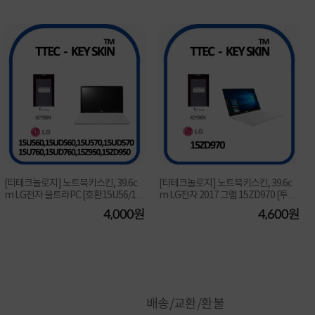
[티테크놀로지] 노트북키스킨, 39.6c
[티테크놀로지] 노트북키스킨, 39.6c
m LG전자 울트라PC [호환15U56/15
m LG전자 2017 그램 15ZD970 [투명]
U560/15UD560/15...
▶ [15.6형] ...
4,000원
4,600원
배송/교환/환불