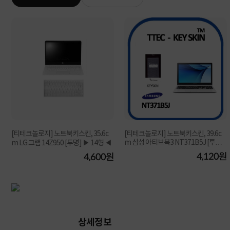
[티테크놀로지] 노트북키스킨, 35.6c
[티테크놀로지] 노트북키스킨, 39.6c
m 삼성 아티브북3 NT371B5J [투명]
m LG 그램 14Z950 [투명] ▶ 14형 ◀
▶ [15.6형] ...
원
4,120원
4,600원
상세정보