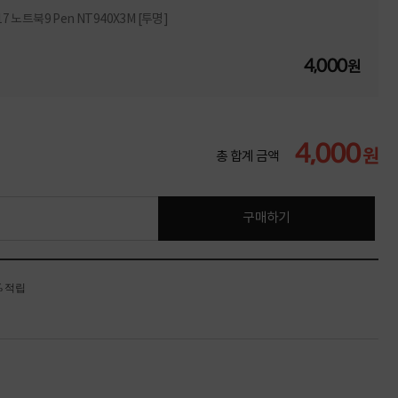
7 노트북9 Pen NT940X3M [투명]
4,000
원
4,000
원
총 합계 금액
구매하기
% 적립