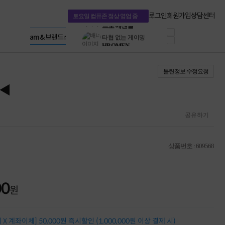
혜택 PACK
Dell 구매 찬스
Apple 기업전용관
로그인
회원가입
상담센터
토요일 컴퓨존 정상 영업 중
프로 에센셜
HP 브랜드스토어
타협 없는 게이밍
LG gram & 브랜드스토어
공식
HP OMEN
Microsoft 브랜드스토어
로지텍
AMD 브랜드스토어
정품 캠페인
Intel 브랜드스토어
틀린정보 수정요청
삼성 키보드&마우스
RAZER 브랜드스토어
10% 쿠폰 할인
Apple 기업전용관
 ◀
케이블메이트 3분기
케이블 전설이 되다
야식까지 책임진다!
공유하기
승리를 부르는 오멘
ASUS ROG
20주년 한정판
상품번호 : 609568
AMD로 시작하는
스마트 오피스환경
AI비즈니스 노트북
HP엘리트북/프로북
00
원
비즈니스 강자
HP 프로북 4
리뷰 Npay 증정
X 계좌이체] 50,000원 즉시할인 (1,000,000원 이상 결제 시)
MSI 공유기