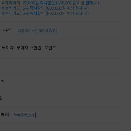
X 계좌이체] 20,000원 즉시할인 (600,000원 이상 결제 시)
적립금 3% 페이백
X 농협카드] 5% 즉시할인 (800,000원 이상 결제 시)
시스코 스위칭허브
X 현대카드] 5% 즉시할인 (800,000원 이상 결제 시)
누적 금액 별
적립금 페이백!
Dell 구매왕
(0건)
지금 후기 쓰면 적립금 2배!
상품권 30만원
삼성모니터 여름맞이
특별 할인 이벤트
무이자
무이자
5만원
포인트
한단계 더 진화한
HAF II 500
AI 업무환경 완성
HP 워크스테이션
여름맞이 사은품
HP 프로데스크 4
할부
모든 것을 하나로
HP올인원 단독특가
송
네트워크 자재
혜택 PACK
Dell 구매 찬스
(1박스)
프로 에센셜
택배무료 안내