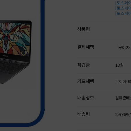
[토스페이 
[토스페이 
[토스페이 
상품평
결제혜택
무이자
적립금
10원
카드혜택
무이자 
배송정보
컴퓨존배
배송비
2,500원