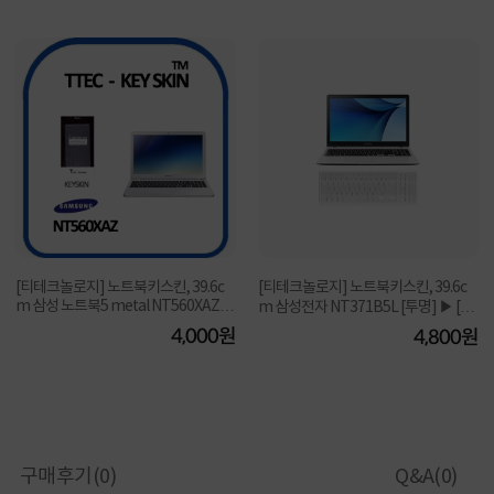
[티테크놀로지] 노트북키스킨, 39.6c
[티테크놀로지] 노트북키스킨, 39.6c
m 삼성 노트북5 metal NT560XAZ
m 삼성전자 NT371B5L [투명] ▶ [15.
[투명] ▶ [15.6...
6형] ◀
4,000원
4,800원
구매후기(
0
)
Q&A(
0
)