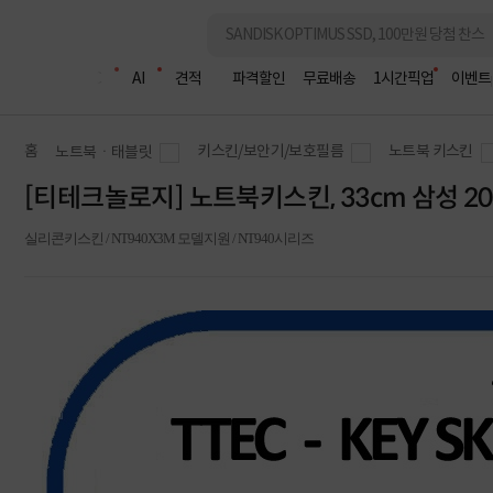
조립PC
AI
견적
파격할인
무료배송
1시간픽업
이벤트
홈
키스킨/보안기/보호필름
노트북 키스킨
노트북ㆍ태블릿
[티테크놀로지] 노트북키스킨, 33cm 삼성 2017
실리콘키스킨 / NT940X3M 모델지원 / NT940시리즈