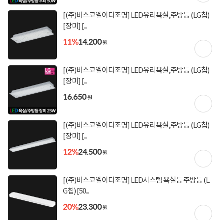
[(주)비스코엘이디조명] LED유리욕실,주방등 (LG칩)
[장미] [...
11%
14,200
원
[(주)비스코엘이디조명] LED유리욕실,주방등 (LG칩)
상세정보 펼쳐보기
[장미] [...
16,650
원
[(주)비스코엘이디조명] LED유리욕실,주방등 (LG칩)
[장미] [...
12%
24,500
원
상품고시정보
교환/반품/환불
배송안내
[(주)비스코엘이디조명] LED시스템 욕실등 주방등 (L
신고
잘못된 상품정보가 있으면 알려주세요.
G칩) [50...
20%
23,300
원