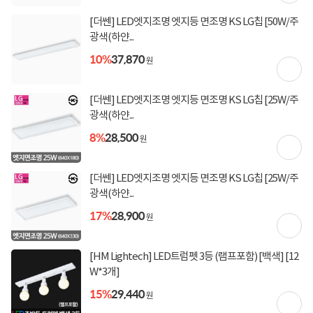
상 결제 시)
[더쎈] LED엣지조명 엣지등 면조명 KS LG칩 [50W/주
[토스페이 X 현대카드] 5% 즉시할인 (800,000원 이
상 결제 시)
광색(하얀...
무이자 할부혜택
10%
37,870
원
결제혜택
5만원
5%
포인트
[더쎈] LED엣지조명 엣지등 면조명 KS LG칩 [25W/주
80원 적립
적립금
광색(하얀...
8%
28,500
미정
입고일
원
[더쎈] LED엣지조명 엣지등 면조명 KS LG칩 [25W/주
업체직배송
배송정보
광색(하얀...
17%
28,900
3,500원 (1박스)
배송비
원
100,000원 이상 구매시 무료
(제주,도서/산간 지역 추가비용)
[HM Lightech] LED트럼펫 3등 (램프포함) [백색] [12
W*3개]
상세정보
구매후기(
3
)
Q&A(
0
)
15%
29,440
원