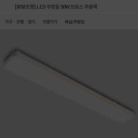
[휴빛조명] LED 주방등 50W 브로스 주광색
가구ㆍ조명ㆍ전기
조명기기
욕실/주방등