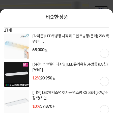
비슷한 상품
17
개
상품번호
610862
[라이톤] LED주방등 사각 리모컨 주방등(은테) 75W 색
변환 디...
[휴빛조명] LED 주방등 50W 브로스 주광색
65,000
원
6500K(주광색) / 220V,60Hz,50W / KC JH11901-18003 / 주방등 / 50W / 주광색(하얀빛) /
6500K
3
건
지금 후기쓰면 적립금 2배!
[(주)비스코엘이디조명] LED유리욕실,주방등 (LG칩)
[무테] [...
4%
38,200
39,900
원
12%
20,950
원
[더쎈] LED엣지조명 엣지등 면조명 KS LG칩 [50W/주
[토스페이 X 계좌이체] 50,000원 즉시할인
할인혜택
(1,000,000원 이상 결제 시)
광색(하얀...
[토스페이 X 계좌이체] 20,000원 즉시할인
10%
37,870
(600,000원 이상 결제 시)
원
[토스페이 X 농협카드] 5% 즉시할인 (800,000원 이