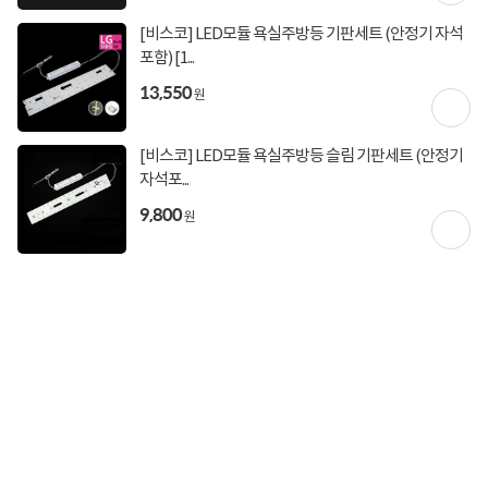
구매후기
총
3
건
지금 후기쓰면 적립금 2배!
[비스코] LED모듈 욕실주방등 기판세트 (안정기 자석
포함) [1...
5
상품
만족해요
74%
13,550
원
가격
합리적이에요
100%
배송
빨라요
74%
[비스코] LED모듈 욕실주방등 슬림 기판세트 (안정기
자석포...
9,800
원
jm5****
2021-08-27
0
좋네요. 주방이 작아서 좀더 밝은 감이 있지만, 디지안도 좋고 전에 사용하던 삼파
장등으로 보다 led로 보니 음식이 휠씬더 맛 깔나...
tk30****
2020-09-14
0
밝아서 좋네요. 기존 36W형광등 2개를 떼내고 붙였는데 훨씬 밝아졌네요.