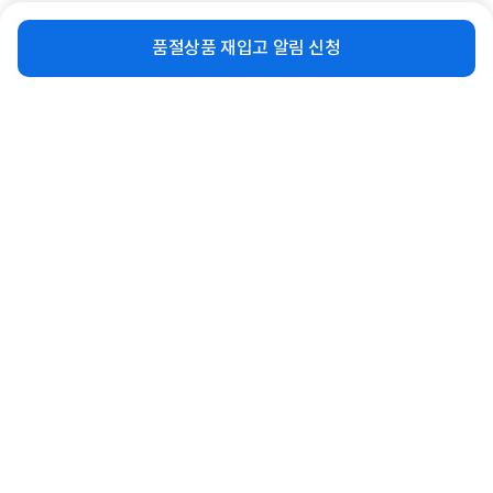
비슷한 상품
재입고 알림 신청
품절상품 재입고 알림 신청
[비스코] LED모듈 욕실주방등 기판세
[필립스] LED 슬림 시스템 주방등 [소
트 (안정기 자석포함) ...
형 25W]
10,500
35,600
원
원