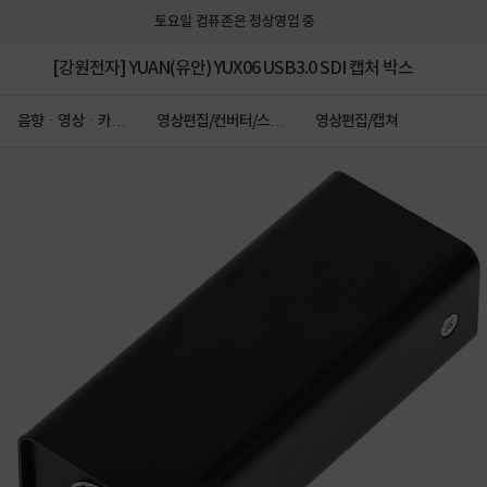
토요일 컴퓨존은 정상영업 중
[강원전자] YUAN(유안) YUX06 USB3.0 SDI 캡처 박스
음향ㆍ영상ㆍ카메
영상편집/컨버터/스위
영상편집/캡쳐
라
처