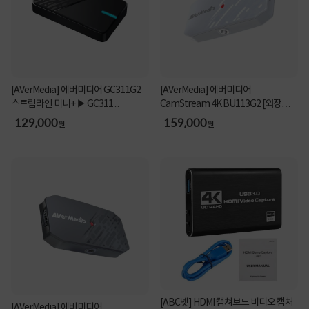
[AVerMedia] 에버미디어 GC311G2
[AVerMedia] 에버미디어
스트림라인 미니+ ▶ GC311 ...
CamStream 4K BU113G2 [외장형 /
캡...
129,000
159,000
원
원
[ABC넷] HDMI 캡쳐보드 비디오 캡처
[AVerMedia] 에버미디어