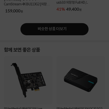
usb3.0 외장형 Full HD /...
CamStream 4K BU113G2 [외장형 /
41%
49,400
캡...
159,000
원
원
비슷한 상품 더보기
함께 보면 좋은 상품