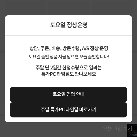
상품고시정보
교환/반품/환불
배송안내
토요일 정상운영
신고
잘못된 상품정보가 있으면 알려주세요.
상담, 주문, 배송, 방문수령, A/S 정상 운영
토요일 출발 상품 지금 담으면 오늘 출발합니다!
구매후기
총
9
건
지금 후기쓰면 적립금 2배!
주말 단 2일간 한정수량으로 열리는
특가PC 타임딜도 만나보세요
4.9
상품
만족해요
100%
가격
합리적이에요
59%
토요일 영업 안내
배송
빨라요
100%
주말 특가PC 타임딜 바로가기
오늘 그만 보기