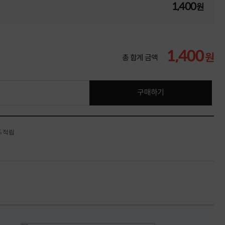
1,400
원
1,400
원
총 합계 금액
구매하기
% 적립