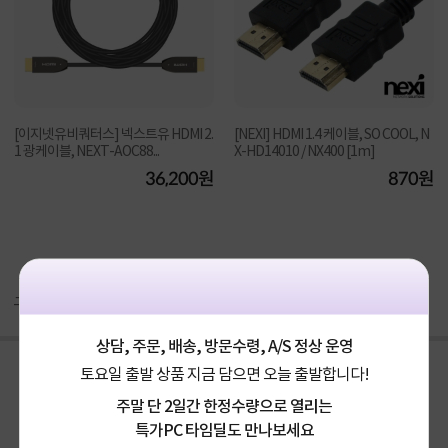
[이지넷유비쿼터스] 넥스트유 HDMI 2.
[NEXI] HDMI 1.4 케이블, SO COOL, N
1 광케이블, NEXT-AOC88...
X-HD14010 / NX400 [1m]
36,200원
870원
구매후기(
12
)
Q&A(
0
)
상담, 주문, 배송, 방문수령, A/S 정상 운영
토요일 출발 상품 지금 담으면 오늘 출발합니다!
주말 단 2일간 한정수량으로 열리는
특가PC 타임딜도 만나보세요