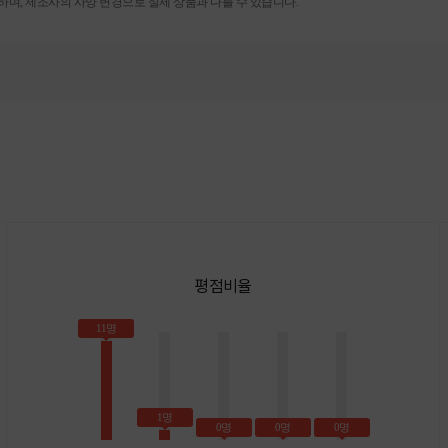
며, 제조사의 사양 변경으로 실제 상품과 다를 수 있습니다.
평점비율
11명
1명
0명
0명
0명