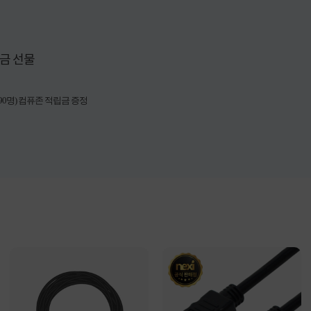
금 선물
90명) 컴퓨존 적립금 증정