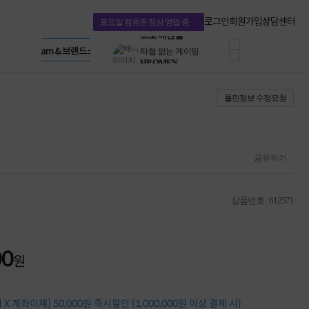
혜택 PACK
Dell 구매 찬스
Apple 기업전용관
로그인
회원가입
상담센터
토요일 컴퓨존 정상 영업 중
프로 에센셜
HP 브랜드스토어
타협 없는 게이밍
LG gram & 브랜드스토어
공식
HP OMEN
Microsoft 브랜드스토어
로지텍
AMD 브랜드스토어
정품 캠페인
Intel 브랜드스토어
틀린정보 수정요청
삼성 키보드&마우스
RAZER 브랜드스토어
10% 쿠폰 할인
Apple 기업전용관
케이블메이트 3분기
케이블 전설이 되다
야식까지 책임진다!
공유하기
승리를 부르는 오멘
ASUS ROG
20주년 한정판
상품번호 : 612571
AMD로 시작하는
스마트 오피스환경
AI비즈니스 노트북
HP엘리트북/프로북
00
원
비즈니스 강자
HP 프로북 4
리뷰 Npay 증정
X 계좌이체] 50,000원 즉시할인 (1,000,000원 이상 결제 시)
MSI 공유기