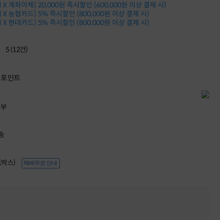
X 계좌이체] 20,000원 즉시할인 (600,000원 이상 결제 시)
적립금 3% 페이백
X 농협카드] 5% 즉시할인 (800,000원 이상 결제 시)
시스코 스위칭허브
X 현대카드] 5% 즉시할인 (800,000원 이상 결제 시)
누적 금액 별
적립금 페이백!
Dell 구매왕
5 (12건)
상품권 30만원
삼성모니터 여름맞이
특별 할인 이벤트
포인트
한단계 더 진화한
HAF II 500
AI 업무환경 완성
할부
HP 워크스테이션
여름맞이 사은품
HP 프로데스크 4
송
모든 것을 하나로
HP올인원 단독특가
(1박스)
택배무료 안내
네트워크 자재
혜택 PACK
Dell 구매 찬스
프로 에센셜