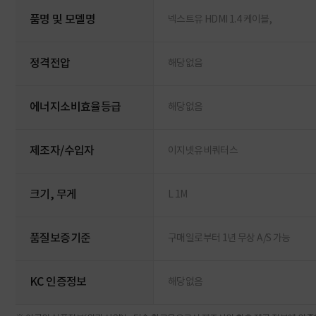
품명 및 모델명
넥스트유 HDMI 1.4 케이블,
정격전압
해당없음
에너지소비효율등급
해당없음
제조자/수입자
이지넷유비쿼터스
크기, 무게
L 1M
품질보증기준
구매일로부터 1년 무상 A/S 가능
KC 인증정보
해당없음