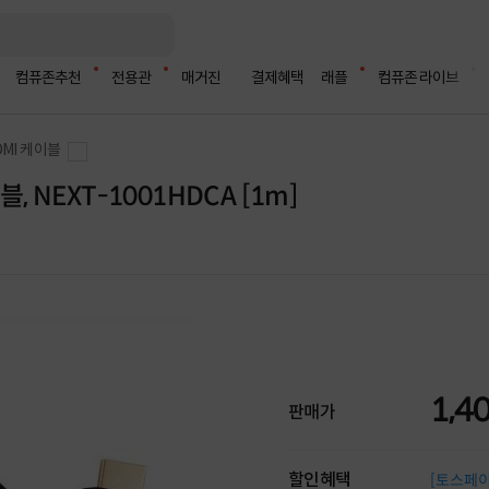
컴퓨존추천
전용관
매거진
결제혜택
래플
컴퓨존 라이브
DMI 케이블
 NEXT-1001HDCA [1m]
1,4
판매가
할인혜택
[토스페이 