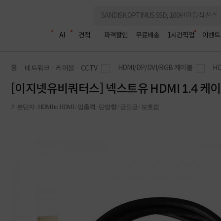
조립PC
AI
견적
파격할인
무료배송
1시간픽업
이벤트
홈
HDMI/DP/DVI/RGB 케이블
H
네트워크ㆍ케이블ㆍCCTV
[이지넷유비쿼터스] 넥스트유 HDMI 1.4 케이블,
기본단자 : HDMI to HDMI / 입출력 : 단방향 / 금도금 / 보호캡