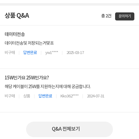
상품 Q&A
총 2건
문의하기
데이터전송
데이터전송및 저장되는거맞죠
비구매
답변완료
yw1****
2025-03-17
15W인가요 25W인가요?
해당 케이블이 25W를 지원하는지에 대해 궁금합니다.
비구매
상품
답변완료
Kko362****
2024-07-31
Q&A 전체보기