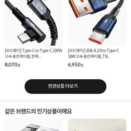
[코드웨이] Type-C to Type-C 100W
[코드웨이] USB-A 2.0 to Type-C
고속 충전케이블, 한쪽 ...
18W 고속 충전케이블, TB...
8,070
6,950
원
원
연관상품 더보기
같은 브랜드의 인기상품이에요