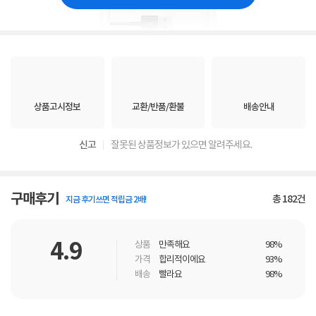
상품고시정보
교환/반품/환불
배송안내
신고
잘못된 상품정보가 있으면 알려주세요.
구매후기
총
182
건
지금 후기쓰면 적립금 2배!
4.9
상품
만족해요
98%
가격
합리적이에요
93%
배송
빨라요
98%