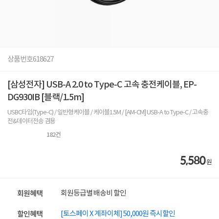
상품번호
618627
[삼성전자] USB-A 2.0 to Type-C 고속 충전케이블, EP-
DG930IB [블랙/1.5m]
USBC타입(Type-C) / 일반형케이블 / 케이블1.5M / [AM-CM] USB-A to Type-C / 고속충
전&데이터전송 겸용
182
건
5,580
원
회원등급별 배송비 할인
회원혜택
[토스페이 X 계좌이체] 50,000원 즉시할인
할인혜택