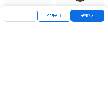
[삼성전자] 삼성 DDR5 PC5-44800
[삼성전자] 유선 광마우스, SPA-
[16GB] (5600)
JMA1PU [블랙/USB]
장바구니
구매하기
406,000
9,900
원
원
동일 브랜드 상품 더보기
로그인
공지사항
오시는길
회사소개
PC버전
1588-8377
컴퓨존 APP
(주)컴퓨존 사업자 정보
이용약관
개인정보처리방침
청소년보호정책
사업자확인