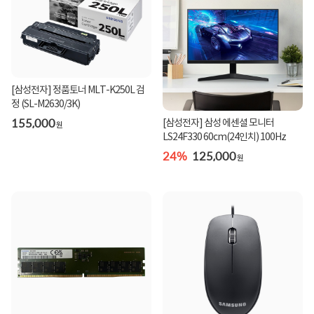
[삼성전자] 정품토너 MLT-K250L 검
정 (SL-M2630/3K)
155,000
[삼성전자] 삼성 에센셜 모니터
원
LS24F330 60cm(24인치) 100Hz
24%
125,000
원