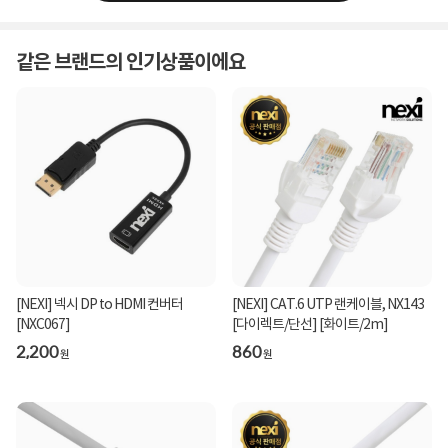
같은 브랜드의 인기상품이에요
[NEXI] 넥시 DP to HDMI 컨버터
[NEXI] CAT.6 UTP 랜케이블, NX143
[NXC067]
[다이렉트/단선] [화이트/2m]
2,200
860
원
원