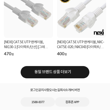
[NEXI] CAT.5E UTP 랜케이블,
[NEXI] CAT.5E UTP 랜케이블, NXC-
NX130-1 [다이렉트/단선] [그레
CAT5E-020 / NXC043 [다이렉트/단
이/1.5m]
선] [화이트/2m]
470
400
원
원
동일 브랜드 상품 더보기
로그인
공지사항
오시는길
회사소개
PC버전
1588-8377
컴퓨존 APP