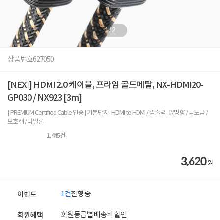
1
/
2
상품번호
627050
[NEXI] HDMI 2.0 케이블, 프라임 골드메탈, NX-HDMI20-
GP030 / NX923 [3m]
[ PREMIUM Certified Cable 인증 ] 기본단자 : HDMI to HDMI / 입출력 : 양방향 / 금도금 /
보호캡 / 나일론
1,445
건
3,620
원
1건
진행 중
이벤트
회원등급별 배송비 할인
회원혜택