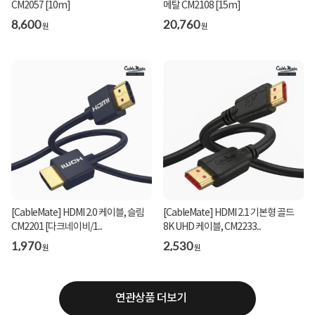
CM2057 [10m]
메탈 CM2108 [15m]
8,600
20,760
원
원
[CableMate] HDMI 2.0 케이블, 슬림
[CableMate] HDMI 2.1 기본형 골드
CM2201 [다크네이비/1...
8K UHD 케이블, CM2233...
1,970
2,530
원
원
연관상품 더보기