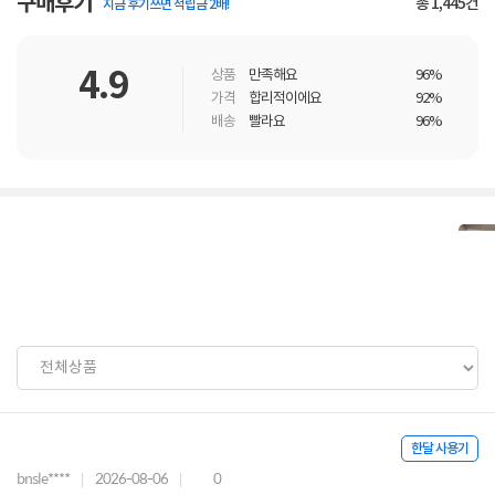
구매후기
총
1,445
건
지금 후기쓰면 적립금 2배!
4.9
상품
만족해요
96%
가격
합리적이에요
92%
배송
빨라요
96%
한달 사용기
bnsle****
2026-08-06
0