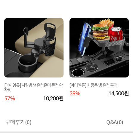
[아이엠듀] 차량용 냉온컵홀더 큰컵 확
[아이엠듀] 차량용 냉 온컵 홀더
장형
39%
14,500원
57%
10,200원
구매후기(
0
)
Q&A(
0
)