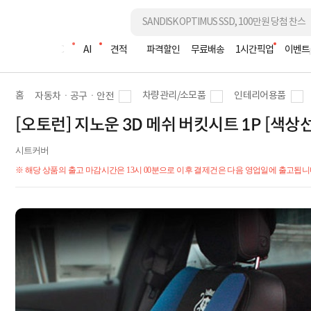
조립PC
AI
견적
파격할인
무료배송
1시간픽업
이벤트
홈
차량관리/소모품
인테리어용품
자동차ㆍ공구ㆍ안전
[오토런] 지노운 3D 메쉬 버킷시트 1P [색상
시트커버
※ 해당 상품의 출고 마감시간은 13시 00분으로 이후 결제건은 다음 영업일에 출고됩니