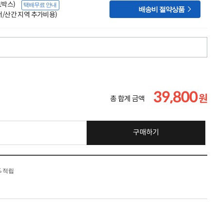
(1박스)
택배무료 안내

배송비 절약상품
도서/산간 지역 추가비용)
39,800
원
총 합계 금액
구매하기
% 적립