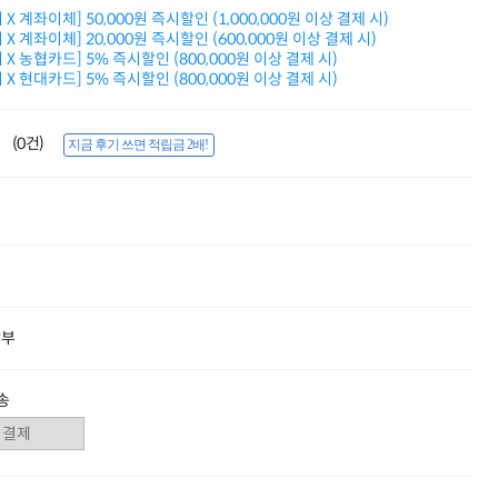
적립금 3% 페이백
X 계좌이체] 50,000원 즉시할인 (1,000,000원 이상 결제 시)
시스코 스위칭허브
X 계좌이체] 20,000원 즉시할인 (600,000원 이상 결제 시)
X 농협카드] 5% 즉시할인 (800,000원 이상 결제 시)
누적 금액 별
X 현대카드] 5% 즉시할인 (800,000원 이상 결제 시)
적립금 페이백!
Dell 구매왕
상품권 30만원
(0건)
지금 후기 쓰면 적립금 2배!
삼성모니터 여름맞이
특별 할인 이벤트
한단계 더 진화한
HAF II 500
AI 업무환경 완성
HP 워크스테이션
여름맞이 사은품
HP 프로데스크 4
모든 것을 하나로
할부
HP올인원 단독특가
네트워크 자재
혜택 PACK
송
Dell 구매 찬스
프로 에센셜