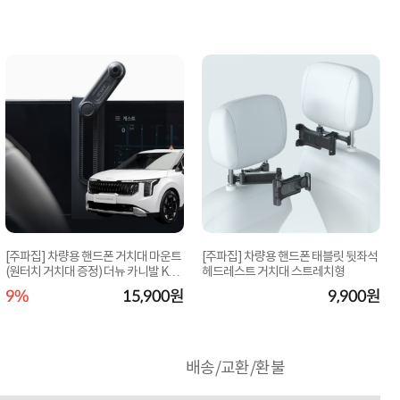
[주파집] 차량용 핸드폰 거치대 마운트
[주파집] 차량용 핸드폰 태블릿 뒷좌석
(원터치 거치대 증정) 더뉴 카니발 KA4
헤드레스트 거치대 스트레치형
페이...
9%
15,900원
9,900원
배송/교환/환불