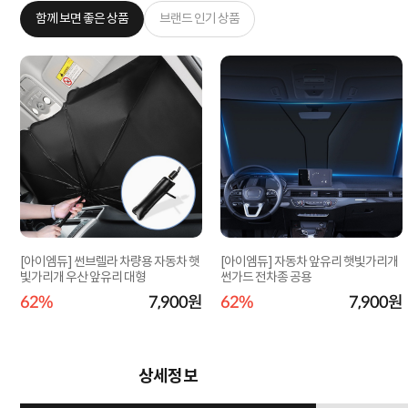
함께 보면 좋은 상품
브랜드 인기 상품
기
[아이엠듀] 썬브렐라 차량용 자동차 햇
[아이엠듀] 자동차 앞유리 햇빛가리개
빛가리개 우산 앞유리 대형
썬가드 전차종 공용
원
62%
7,900원
62%
7,900원
상세정보