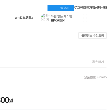
혜택 PACK
Dell 구매 찬스
Apple 기업전용관
로그인
회원가입
상담센터
I'm 코미
프로 에센셜
HP 브랜드스토어
타협 없는 게이밍
LG gram & 브랜드스토어
공식
HP OMEN
Microsoft 브랜드스토어
로지텍
AMD 브랜드스토어
정품 캠페인
Intel 브랜드스토어
틀린정보 수정요청
삼성 키보드&마우스
RAZER 브랜드스토어
10% 쿠폰 할인
Apple 기업전용관
케이블메이트 3분기
케이블 전설이 되다
야식까지 책임진다!
승리를 부르는 오멘
공유하기
ASUS ROG
20주년 한정판
AMD로 시작하는
상품번호 : 627425
스마트 오피스환경
AI비즈니스 노트북
HP엘리트북/프로북
비즈니스 강자
800
HP 프로북 4
원
리뷰 Npay 증정
MSI 공유기