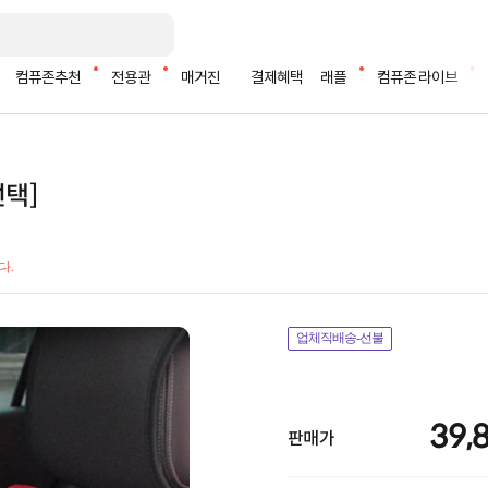
컴퓨존추천
전용관
매거진
결제혜택
래플
컴퓨존 라이브
선택]
다.
업체직배송-선불
39,
판매가