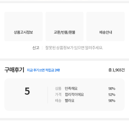
상품고시정보
교환/반품/환불
배송안내
신고
잘못된 상품정보가 있으면 알려주세요.
구매후기
총
1,903
건
지금 후기쓰면 적립금 2배!
5
상품
만족해요
98%
가격
합리적이에요
92%
배송
빨라요
98%