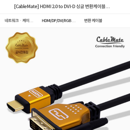
[CableMate] HDMI 2.0 to DVI-D 싱글 변환케이블,
골드메탈, CM2534 / CM-HDG003 [3m]
네트워크ㆍ케이블
HDMI/DP/DVI/RGB 케
변환 케이블
ㆍCCTV
이블