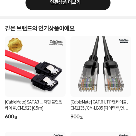
연관상품 더보기
같은 브랜드의 인기상품이에요
[CableMate] SATA3 ㅡ자형 플랫형
[CableMate] CAT.6 UTP 랜케이블,
케이블, CM1923 [0.5m]
CM1135 / CM-LB05 [다이렉트/연선]
[블랙2m]
600
900
원
원