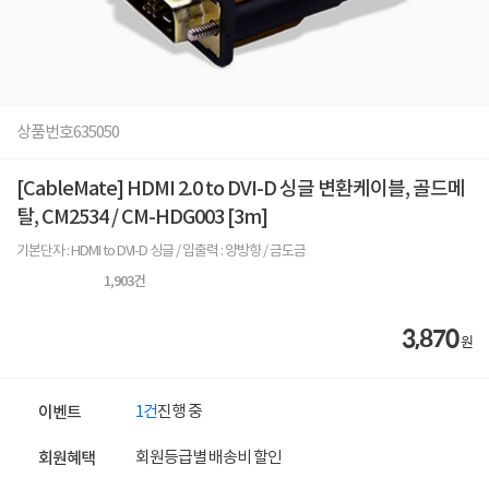
상품번호
635050
[CableMate] HDMI 2.0 to DVI-D 싱글 변환케이블, 골드메
탈, CM2534 / CM-HDG003 [3m]
기본단자 : HDMI to DVI-D 싱글 / 입출력 : 양방향 / 금도금
1,903
건
3,870
원
1건
진행 중
이벤트
회원등급별 배송비 할인
회원혜택