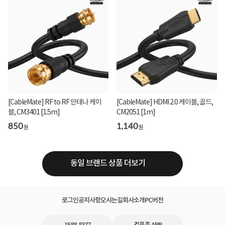
[CableMate] RF to RF 안테나 케이
[CableMate] HDMI 2.0 케이블, 골드,
블, CM3401 [1.5m]
CM2051 [1m]
850
1,140
원
원
동일 브랜드 상품 더보기
로그인
공지사항
오시는길
회사소개
PC버전