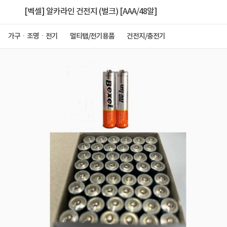
[벡셀] 알카라인 건전지 (벌크) [AAA/48알]
가구ㆍ조명ㆍ전기
멀티탭/전기용품
건전지/충전기