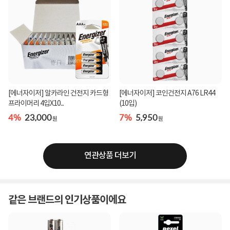
[에너자이저] 알카라인 건전지 카드형
[에너자이저] 코인건전지 A76 LR44
프라이머리 4입X10...
(10입)
4%
23,000
7%
5,950
원
원
연관상품 더보기
같은 브랜드의 인기상품이에요