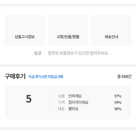
상품고시정보
교환/반품/환불
배송안내
신고
잘못된 상품정보가 있으면 알려주세요.
구매후기
총
568
건
지금 후기쓰면 적립금 2배!
5
상품
만족해요
97%
가격
합리적이에요
94%
배송
빨라요
96%