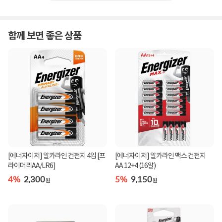
함께 보면 좋은 상품
[에너자이저] 알카라인 건전지 4입 [프
[에너자이저] 알카라인 맥스 건전지
라이머리AA/LR6]
AA 12+4 (16알)
4%
2,300
5%
9,150
원
원