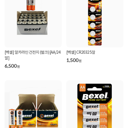
[벡셀] 알카라인 건전지 (벌크) [AA/24
[벡셀] CR2032 5알
알]
1,500
원
6,500
원