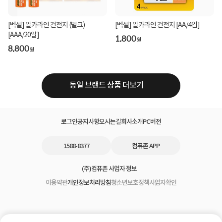
[벡셀] 알카라인 건전지 (벌크)
[벡셀] 알카라인 건전지 [AA/4입]
[AAA/20알]
1,800
원
8,800
원
동일 브랜드 상품 더보기
로그인
공지사항
오시는길
회사소개
PC버전
1588-8377
컴퓨존 APP
(주)컴퓨존 사업자 정보
이용약관
개인정보처리방침
청소년보호정책
사업자확인