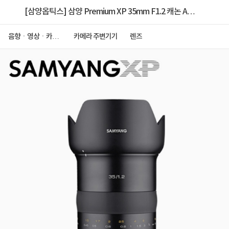
[삼양옵틱스] 삼양 Premium XP 35mm F1.2 캐논 AE
Mount
음향ㆍ영상ㆍ카메
카메라 주변기기
렌즈
라