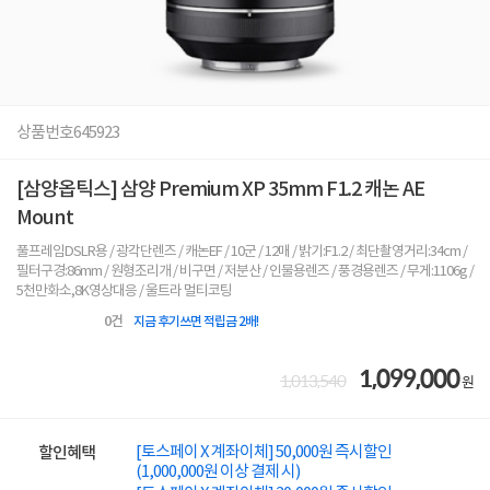
상품번호
645923
[삼양옵틱스] 삼양 Premium XP 35mm F1.2 캐논 AE
Mount
풀프레임DSLR용 / 광각단렌즈 / 캐논EF / 10군 / 12매 / 밝기:F1.2 / 최단촬영거리:34cm /
필터구경:86mm / 원형조리개 / 비구면 / 저분산 / 인물용렌즈 / 풍경용렌즈 / 무게:1106g /
5천만화소,8K영상대응 / 울트라 멀티코팅
0
건
지금 후기쓰면 적립금 2배!
1,099,000
1,013,540
원
[토스페이 X 계좌이체] 50,000원 즉시할인
할인혜택
(1,000,000원 이상 결제 시)