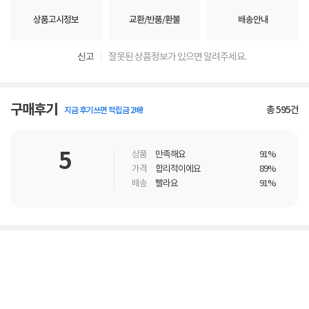
상품고시정보
교환/반품/환불
배송안내
신고
잘못된 상품정보가 있으면 알려주세요.
구매후기
총
595
건
지금 후기쓰면 적립금 2배!
5
상품
만족해요
91%
가격
합리적이에요
89%
배송
빨라요
91%