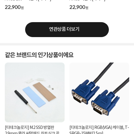
22,900
22,900
원
원
연관상품 더보기
같은 브랜드의 인기상품이에요
[티테크놀로지] M.2 SSD 방열판
[티테크놀로지] RGB(VGA) 케이블, T-
2.9mm 쿨러 써멀패드 히트싱크 골드
SRGB-15MM [1.5m]