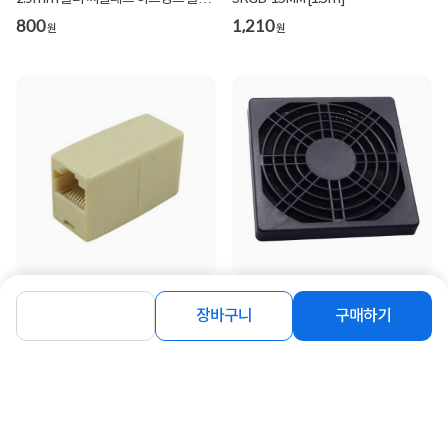
[T-HSSET-G]
800
1,210
원
원
[티테크놀로지] RJ-45 (8P8C) I형 커플
[티테크놀로지] 80mm 스펀지 먼지
러, 핀방식, TT-CP01 [아이보리/1개]
팬필터 [T-DFF80]
장바구니
구매하기
[벌크]
70
470
원
원
동일 브랜드 상품 더보기