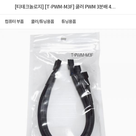
[티테크놀로지] [T-PWM-M3F] 쿨러 PWM 3분배 4P
케이블 26cm 매쉬타입
컴퓨터 부품
쿨러/튜닝용품
튜닝용품