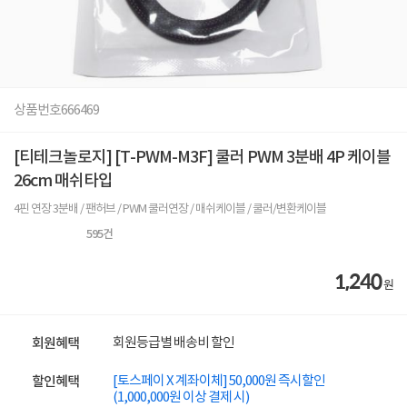
상품번호
666469
[티테크놀로지] [T-PWM-M3F] 쿨러 PWM 3분배 4P 케이블
26cm 매쉬타입
4핀 연장 3분배 / 팬허브 / PWM 쿨러연장 / 매쉬케이블 / 쿨러/변환케이블
595
건
1,240
원
회원등급별 배송비 할인
회원혜택
[토스페이 X 계좌이체] 50,000원 즉시할인
할인혜택
(1,000,000원 이상 결제 시)