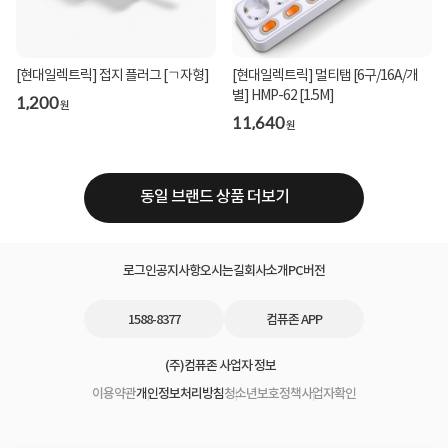
[현대일렉트릭] 접지 플러그 [ㄱ자형]
[현대일렉트릭] 멀티탭 [6구/16A/개
별] HMP-62 [1.5M]
1,200
원
11,640
원
동일 브랜드 상품 더보기
로그인
공지사항
오시는길
회사소개
PC버전
1588-8377
컴퓨존 APP
(주)컴퓨존 사업자 정보
이용약관
개인정보처리방침
청소년보호정책
사업자확인