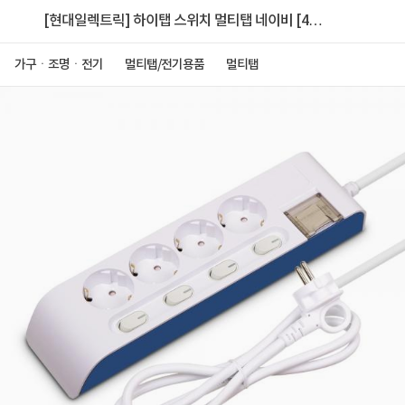
[현대일렉트릭] 하이탭 스위치 멀티탭 네이비 [4
구/16A/개별] [5m]
가구ㆍ조명ㆍ전기
멀티탭/전기용품
멀티탭