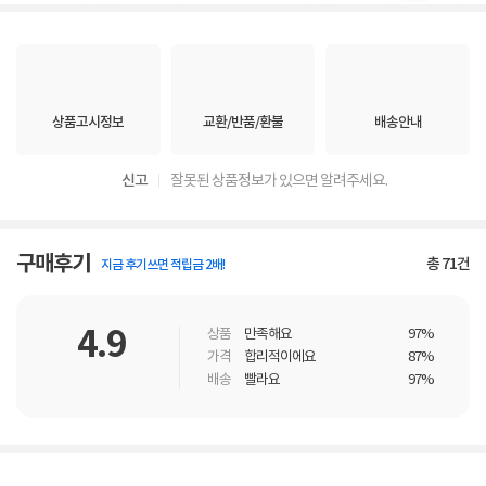
상품고시정보
교환/반품/환불
배송안내
신고
잘못된 상품정보가 있으면 알려주세요.
구매후기
총
71
건
지금 후기쓰면 적립금 2배!
4.9
상품
만족해요
97%
가격
합리적이에요
87%
배송
빨라요
97%