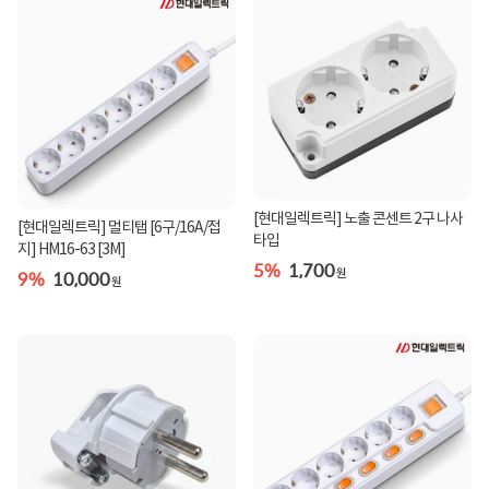
[현대일렉트릭] 노출 콘센트 2구 나사
[현대일렉트릭] 멀티탭 [6구/16A/접
타입
지] HM16-63 [3M]
5%
1,700
9%
10,000
원
원