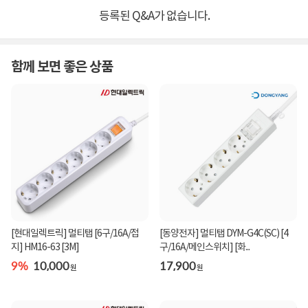
등록된 Q&A가 없습니다.
함께 보면 좋은 상품
[현대일렉트릭] 멀티탭 [6구/16A/접
[동양전자] 멀티탭 DYM-G4C(SC) [4
지] HM16-63 [3M]
구/16A/메인스위치] [화...
9%
10,000
17,900
원
원