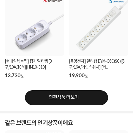
[현대일렉트릭] 접지 멀티탭 [3
[동양전자] 멀티탭 DYM-G6C(SC) [6
구/10A/10M][HM10-310]
구/16A/메인스위치] [화...
13,730
19,900
원
원
연관상품 더보기
같은 브랜드의 인기상품이에요