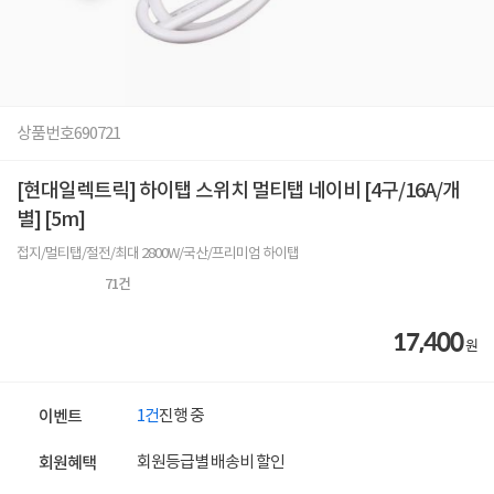
상품번호
690721
[현대일렉트릭] 하이탭 스위치 멀티탭 네이비 [4구/16A/개
별] [5m]
접지/멀티탭/절전/최대 2800W/국산/프리미엄 하이탭
71
건
17,400
원
1건
진행 중
이벤트
회원등급별 배송비 할인
회원혜택