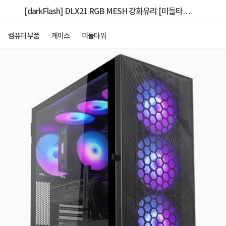
[darkFlash] DLX21 RGB MESH 강화유리 [미들타워]
[블랙]
컴퓨터 부품
케이스
미들타워