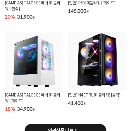
[GAMDIAS] TALOS E3 메쉬 [미들타
[잘만] P60 [미들타워] [화이트]
워] [블랙]
145,000
원
20%
31,900
원
[GAMDIAS] TALOS E3 메쉬 [미들타
[잘만] N4 CTRL [미들타워] [블랙]
워] [화이트]
41,400
원
15%
34,900
원
연관상품 더보기