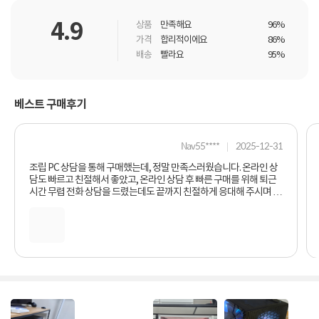
4.9
상품
만족해요
96%
가격
합리적이에요
86%
배송
빨라요
95%
베스트 구매후기
Nav55****
2025-12-31
조립 PC 상담을 통해 구매했는데, 정말 만족스러웠습니다. 온라인 상
담도 빠르고 친절해서 좋았고, 온라인 상담 후 빠른 구매를 위해 퇴근
시간 무렵 전화 상담을 드렸는데도 끝까지 친절하게 응대해 주시며 부
품 추천부터 호환성까지 아주 자세하게 설명해 주셔서 감동받았습니
다. 왜 많은 분들이 컴퓨존을 찾는지 알 것 같아요. 조립 PC 구매 고민하
시는 분들께 적극 추천합니다! 컴퓨존으로 삼행시 지어볼게요. 컴: 컴
퓨존 퓨: 퓨퓨퓨ㅠㅠㅠㅠㅠ 존: 존나짱