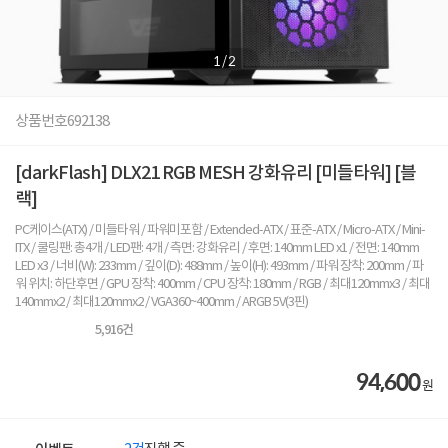
1
/
2
상품번호
692138
[darkFlash] DLX21 RGB MESH 강화유리 [미들타워] [블
랙]
PC케이스(ATX) / 미들타워 / 파워미포함 / Extended-ATX / 표준-ATX / Micro-ATX / Mini-
ITX / 쿨링팬: 총4개 / LED팬: 4개 / 측면: 강화유리 / 후면: 140mm LED x1 / 전면: 140mm
LED x3 / 너비(W): 233mm / 깊이(D): 488mm / 높이(H): 493mm / 파워 장착: 200mm / 파
워 위치: 하단후면 / GPU 장착: 400mm / CPU 장착: 180mm / RGB / 최대120mmx3 / 최대
140mmx2 / 최대120mmx2 / VGA360~400mm / ARGB 5V(3핀)
5,916
건
94,600
원