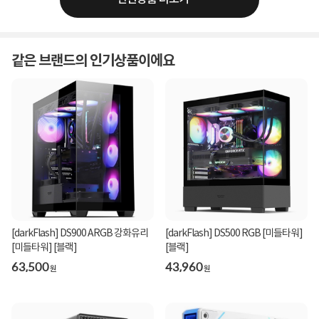
같은 브랜드의 인기상품이에요
[darkFlash] DS900 ARGB 강화유리
[darkFlash] DS500 RGB [미들타워]
[미들타워] [블랙]
[블랙]
63,500
43,960
원
원