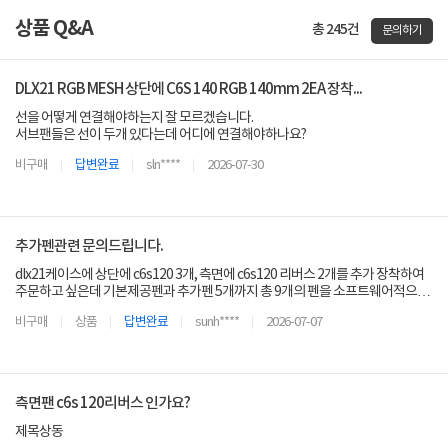
상품 Q&A
총 245건
문의하기
DLX21 RGB MESH 상단에 C6S 140 RGB 140mm 2EA 장착...
선을 어떻게 연결해야하는지 잘 모르겠습니다.
서브팬들은 선이 두개 있다는데 어디에 연결해야하나요?
비구매
답변완료
sln****
2026-07-30
추가펜관련 문의드립니다.
dlx21케이스에 상단에 c6s120 3개, 측면에 c6s120 리버스 2개를 추가 장착하여
주문하고 싶은데 기본제공펜과 추가펜 5개까지 총 9개의 펜을 소프트웨어적으로
RGB나 펜속도를 컨트롤 하려면 5V SYNC 및 PWM 제어가 필요한 케이블을 추가
비구매
상품
답변완료
sunh****
2026-07-07
구매해야만 하는지, 아니면 추가 구매없이 메인보드 시스템으로 가능한지 문의드
립니다.
측면팬 c6s 120리버스 인가요?
제목상동