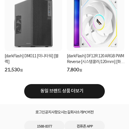
[darkFlash] DMO11 [미니타워] [블
[darkFlash] DF12R 120 ARGB PWM
랙]
Reverse [시스템쿨러/120mm] [화이
트]
21,530
7,800
원
원
동일 브랜드 상품 더보기
로그인
공지사항
오시는길
회사소개
PC버전
1588-8377
컴퓨존 APP