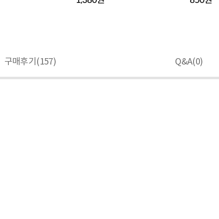
1,380원
850원
구매후기(
157
)
Q&A(
0
)