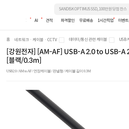
조립PC
AI
견적
파격할인
무료배송
1시간픽업
이벤트
홈
데이터/통신 관련 케이블
USB
네트워크ㆍ케이블ㆍCCTV
[강원전자] [AM-AF] USB-A 2.0 to USB
[블랙/0.3m]
USB2.0 / AM to AF / 연장케이블 / 판넬형 / 케이블 길이 0.3M