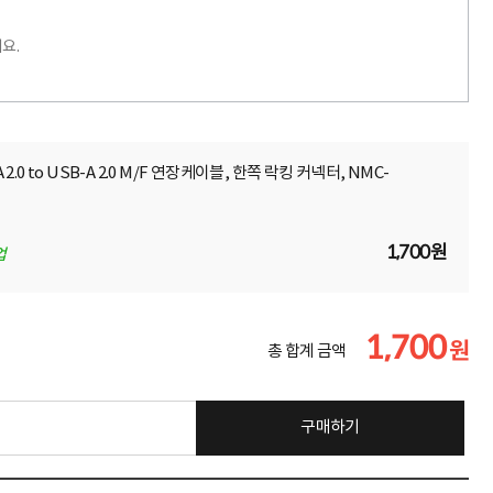
요.
 2.0 to USB-A 2.0 M/F 연장케이블, 한쪽 락킹 커넥터, NMC-
1,700원
업
1,700
원
총 합계 금액
구매하기