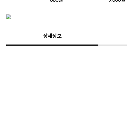
원
680원
9,000원
상세정보