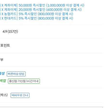
적립금 3% 페이백
X 계좌이체] 50,000원 즉시할인 (1,000,000원 이상 결제 시)
시스코 스위칭허브
X 계좌이체] 20,000원 즉시할인 (600,000원 이상 결제 시)
누적 금액 별
X 농협카드] 5% 즉시할인 (800,000원 이상 결제 시)
적립금 페이백!
X 현대카드] 5% 즉시할인 (800,000원 이상 결제 시)
Dell 구매왕
상품권 30만원
4.9 (157건)
삼성모니터 여름맞이
특별 할인 이벤트
한단계 더 진화한
포인트
HAF II 500
AI 업무환경 완성
HP 워크스테이션
할부
여름맞이 사은품
HP 프로데스크 4
모든 것을 하나로
출발
빠른배송 방법
HP올인원 단독특가
간픽업
네트워크 자재
용산점·가산점 1시간 이내
혜택 PACK
Dell 구매 찬스
프로 에센셜
(1박스)
택배무료 안내