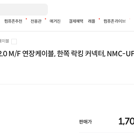
컴퓨존추천
전용관
매거진
결제혜택
래플
컴퓨존 라이브
 케이블
-A 2.0 M/F 연장케이블, 한쪽 락킹 커넥터, NMC-U
1,7
판매가