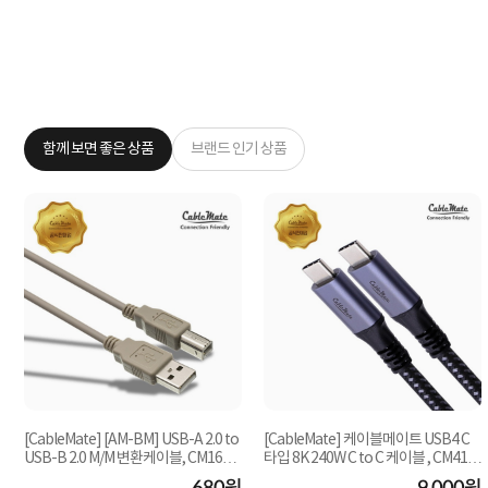
함께 보면 좋은 상품
브랜드 인기 상품
[CableMate] [AM-BM] USB-A 2.0 to
[CableMate] 케이블메이트 USB4 C
USB-B 2.0 M/M 변환케이블, CM1604
타입 8K 240W C to C 케이블 , CM416
[1.5m]
2 / CM-U4CC2 [...