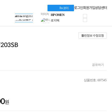
혜택 PACK
Dell 구매 찬스
Apple 기업전용관
로그인
회원가입
상담센터
I'm 코미
프로 에센셜
HP 브랜드스토어
타협 없는 게이밍
LG gram & 브랜드스토어
공식
HP OMEN
Microsoft 브랜드스토어
로지텍
AMD 브랜드스토어
정품 캠페인
Intel 브랜드스토어
틀린정보 수정요청
삼성 키보드&마우스
RAZER 브랜드스토어
10% 쿠폰 할인
Apple 기업전용관
F203SB
케이블메이트 3분기
케이블 전설이 되다
야식까지 책임진다!
승리를 부르는 오멘
공유하기
ASUS ROG
20주년 한정판
AMD로 시작하는
스마트 오피스환경
상품번호 : 697545
AI비즈니스 노트북
HP엘리트북/프로북
비즈니스 강자
00
HP 프로북 4
원
리뷰 Npay 증정
MSI 공유기