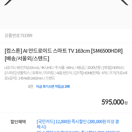
상품번호
733399
[컴스톤] AI 안드로이드 스마트 TV 163cm [SM6500HDR]
[배송/서울외/스탠드]
LED TV / 65인치(163cm) / 4K UHD / 주사율 : 60Hz / 4등급 / 2020년형 / [화질] HDR10 /
[스마트] 넷플릭스 / 유튜브 / 미러링 / AI음성인식 / [규격] HDMI(전체) : 4개 / 크기(가로x세
로x깊이) : 1454x852x63mm / 스탠드
0
건
지금 후기쓰면 적립금 2배!
595,000
원
[국민카드] 12,000원 즉시할인 (200,000원 이상 결
할인혜택
제 시)