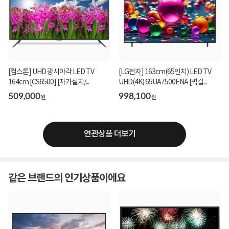
[컴스톤] UHD 광시야각 LED TV
[LG전자] 163cm(65인치) LED TV
164cm [CS6500] [자가설치/...
UHD(4K) 65UA7500ENA [벽걸...
509,000
998,100
원
원
연관상품 더보기
같은 브랜드의 인기상품이에요