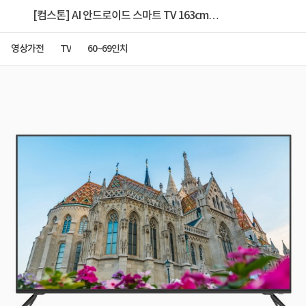
[컴스톤] AI 안드로이드 스마트 TV 163cm
[SM6500HDR] [배송/서울외/스탠드]
영상가전
TV
60~69인치