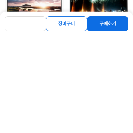
장바구니
구매하기
[컴스톤] 4K UHD LED TV 127cm 광
[컴스톤] FULL HD TV 109cm
시야각 CST5000 [자가설치/택배발
[CJ430PE] [자가설치/택배발송]
송]
279,000
219,000
원
원