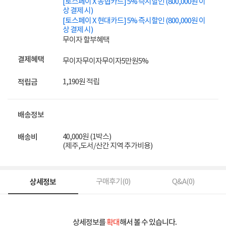
[토스페이 X 농협카드] 5% 즉시할인 (800,000원 이
상 결제 시)
[토스페이 X 현대카드] 5% 즉시할인 (800,000원 이
상 결제 시)
무이자 할부혜택
결제혜택
무이자
무이자
무이자
5만원
5%
1,190원 적립
적립금
배송정보
40,000원 (1박스)
배송비
(제주,도서/산간 지역 추가비용)
상세정보
구매후기(
0
)
Q&A(
0
)
상세정보를
확대
해서 볼 수 있습니다.