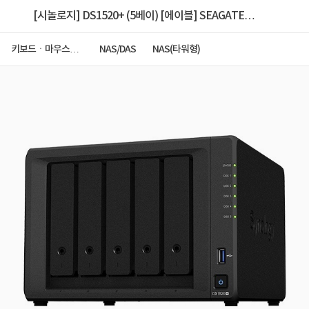
[시놀로지] DS1520+ (5베이) [에이블] SEAGATE
IRONWOLF PRO
키보드ㆍ마우스ㆍ
NAS/DAS
NAS(타워형)
저장장치