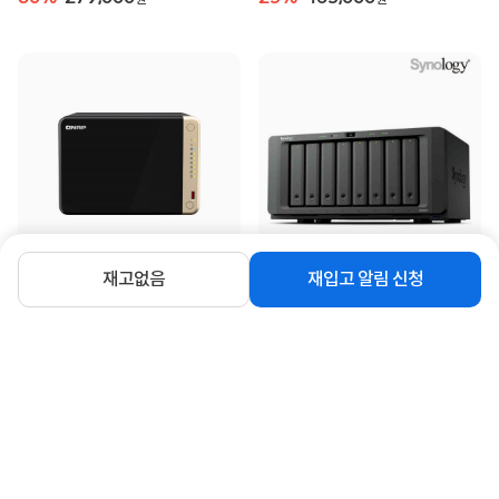
재고없음
재입고 알림 신청
[큐냅] NAS, TS-664-8G (6베이) [하드
[시놀로지] NAS, DS1825+ (8베이) [에
미포함]
이블] [하드미포함]
1,500,000
2,134,000
원
원
연관상품 더보기