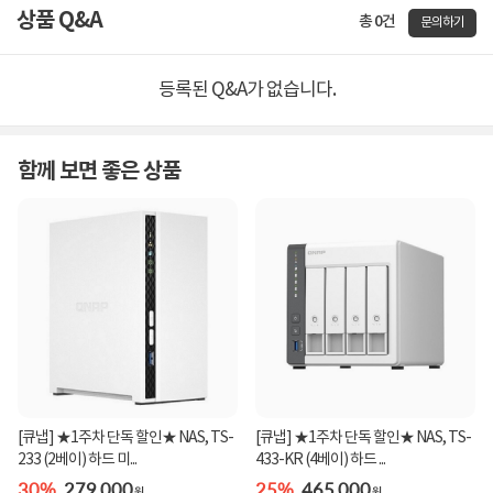
상품 Q&A
총 0건
문의하기
등록된 Q&A가 없습니다.
함께 보면 좋은 상품
[큐냅] ★1주차 단독 할인★ NAS, TS-
[큐냅] ★1주차 단독 할인★ NAS, TS-
233 (2베이) 하드 미...
433-KR (4베이) 하드 ...
30%
279,000
25%
465,000
원
원