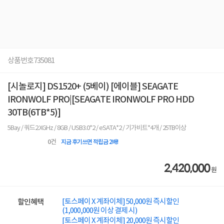
상품번호
735081
[시놀로지] DS1520+ (5베이) [에이블] SEAGATE
IRONWOLF PRO|[SEAGATE IRONWOLF PRO HDD
30TB(6TB*5)]
5Bay / 쿼드2.XGHz / 8GB / USB3.0*2 / eSATA*2 / 기가비트*4개 / 25TB이상
0
건
지금 후기쓰면 적립금 2배!
2,420,000
원
[토스페이 X 계좌이체] 50,000원 즉시할인
할인혜택
(1,000,000원 이상 결제 시)
[토스페이 X 계좌이체] 20,000원 즉시할인