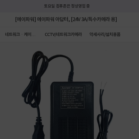
토요일 컴퓨존은 정상영업 중
[에이파워] 에이파워 아답터, [24V 3A/특수카메라 용]
네트워크ㆍ케이블
CCTV/네트워크카메라
악세사리/설치용품
ㆍCCTV