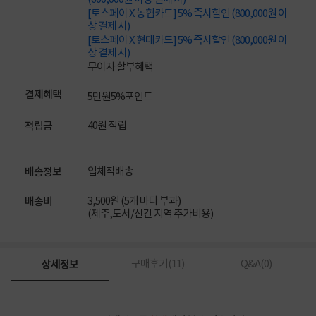
[토스페이 X 농협카드] 5% 즉시할인 (800,000원 이
상 결제 시)
[토스페이 X 현대카드] 5% 즉시할인 (800,000원 이
상 결제 시)
무이자 할부혜택
결제혜택
5만원
5%
포인트
40원 적립
적립금
업체직배송
배송정보
3,500원 (5개 마다 부과)
배송비
(제주,도서/산간 지역 추가비용)
상세정보
구매후기(
11
)
Q&A(
0
)