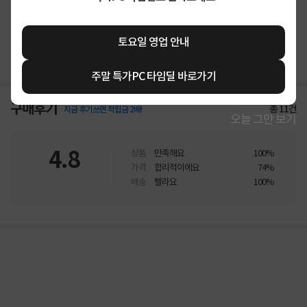
상품고시정보
교환/반품/환불
배송안내
토요일 영업 안내
신고
잘못된 상품정보가 있으면 알려주세요.
주말 특가PC 타임딜 바로가기
구매후기
총
11
건
지금 후기쓰면 적립금 2배!
오늘 그만 보기
4.8
상품
만족해요
100%
가격
합리적이에요
74%
배송
빨라요
100%