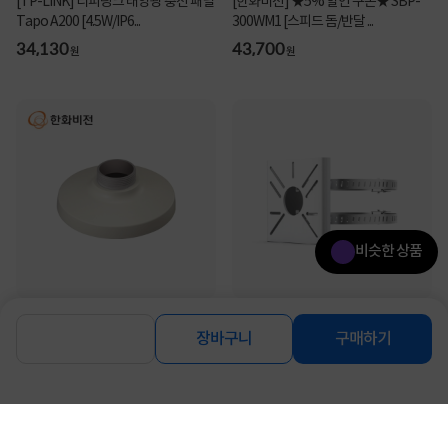
[TP-LINK] 티피링크 태양광 충전 패널
[한화비전] ★5% 할인 쿠폰★ SBP-
Tapo A200 [4.5W/IP6...
300WM1 [스피드 돔/반달 ...
34,130
43,700
원
원
비슷한 상품
[한화비전] ✨비밀특가✨ SBP-
[TP-LINK] 티피링크 VMB-350 (네트
301HM5 [알루미...
워크 카메라 폴 마운트, ...
장바구니
구매하기
18,500
사업자 회원 전용
원
연관상품 더보기