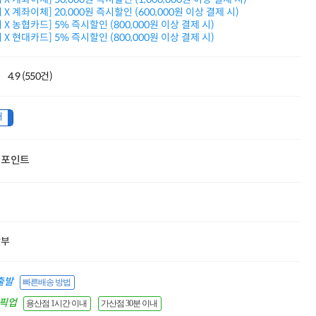
적립금 3% 페이백
X 계좌이체] 20,000원 즉시할인 (600,000원 이상 결제 시)
시스코 스위칭허브
X 농협카드] 5% 즉시할인 (800,000원 이상 결제 시)
X 현대카드] 5% 즉시할인 (800,000원 이상 결제 시)
누적 금액 별
적립금 페이백!
Dell 구매왕
4.9 (550건)
상품권 30만원
삼성모니터 여름맞이
특별 할인 이벤트
내
한단계 더 진화한
HAF II 500
AI 업무환경 완성
포인트
HP 워크스테이션
여름맞이 사은품
HP 프로데스크 4
모든 것을 하나로
HP올인원 단독특가
네트워크 자재
할부
혜택 PACK
Dell 구매 찬스
프로 에센셜
출발
빠른배송 방법
간픽업
용산점 1시간 이내
가산점 30분 이내