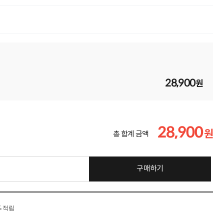
28,900
원
28,900
원
총 합계 금액
구매하기
% 적립