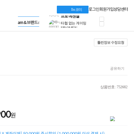
혜택 PACK
Dell 구매 찬스
Apple 기업전용관
로그인
회원가입
상담센터
I'm 코미
프로 에센셜
HP 브랜드스토어
타협 없는 게이밍
LG gram & 브랜드스토어
공식
HP OMEN
Microsoft 브랜드스토어
로지텍
AMD 브랜드스토어
정품 캠페인
Intel 브랜드스토어
틀린정보 수정요청
삼성 키보드&마우스
RAZER 브랜드스토어
10% 쿠폰 할인
Apple 기업전용관
케이블메이트 3분기
케이블 전설이 되다
야식까지 책임진다!
공유하기
승리를 부르는 오멘
ASUS ROG
20주년 한정판
상품번호 : 752682
AMD로 시작하는
스마트 오피스환경
AI비즈니스 노트북
HP엘리트북/프로북
900
비즈니스 강자
원
HP 프로북 4
리뷰 Npay 증정
MSI 공유기
X 계좌이체] 50,000원 즉시할인 (1,000,000원 이상 결제 시)