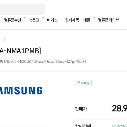
컴퓨존추천
전용관
매거진
결제혜택
래플
컴퓨존 라이브
A-NMA1PMB]
/ 상하 / 1000DPI / 104mm / 66mm / 37mm / 82.7g / 저소음
무료배송
28,
판매가
할인혜택
[토스페이 