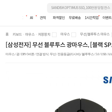
조립PC
AI
견적
파격할인
무료배송
1시간픽업
이벤트
홈
마우스
무선/블루투스 마우스
키보드ㆍ마우스ㆍ저장장치
[삼성전자] 무선 블루투스 광마우스, [블랙 SP
마우스 / 광 / DPI+5버튼 / 연결 방식: 무선 / 전용동글(리시버) / 블루투스 / 5.0 / USB / AA형 1개 