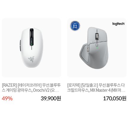
[RAZER] [레이저코리아] 무선.블루투
[로지텍] [당일출고] 무선.블루투스 다
스 게이밍 광마우스, Orochi V2 (오로
크필드마우스, MX Master 4 (MX 마스
치 V2) [화...
터4) [로지...
49%
39,900원
170,050원