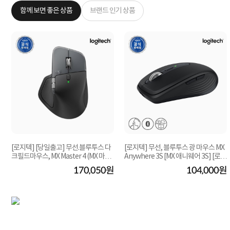
함께 보면 좋은 상품
브랜드 인기 상품
[로지텍] [당일출고] 무선.블루투스 다
[로지텍] 무선, 블루투스 광 마우스 MX
랙
크필드마우스, MX Master 4 (MX 마스
Anywhere 3S [MX 애니웨어 3S] [로지
터4) [로지...
텍코리아...
원
170,050원
104,000원