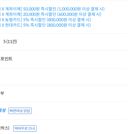
적립금 3% 페이백
X 계좌이체] 50,000원 즉시할인 (1,000,000원 이상 결제 시)
시스코 스위칭허브
X 계좌이체] 20,000원 즉시할인 (600,000원 이상 결제 시)
누적 금액 별
X 농협카드] 5% 즉시할인 (800,000원 이상 결제 시)
적립금 페이백!
X 현대카드] 5% 즉시할인 (800,000원 이상 결제 시)
Dell 구매왕
상품권 30만원
삼성모니터 여름맞이
5 (11건)
특별 할인 이벤트
한단계 더 진화한
HAF II 500
포인트
AI 업무환경 완성
HP 워크스테이션
여름맞이 사은품
HP 프로데스크 4
모든 것을 하나로
할부
HP올인원 단독특가
네트워크 자재
혜택 PACK
출발
빠른배송 방법
Dell 구매 찬스
프로 에센셜
(1박스)
택배무료 안내