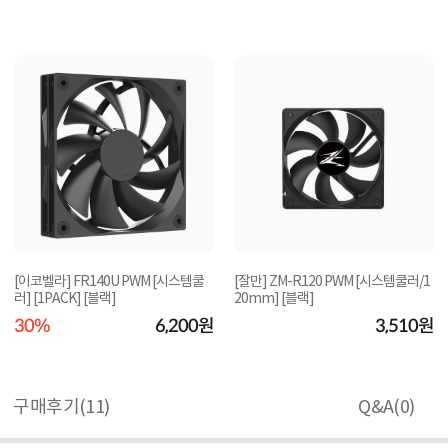
[이코벨라] FR140U PWM [시스템쿨
[잘만] ZM-R120 PWM [시스템쿨러/1
러] [1PACK] [블랙]
20mm] [블랙]
30%
6,200원
3,510원
구매후기(
11
)
Q&A(
0
)