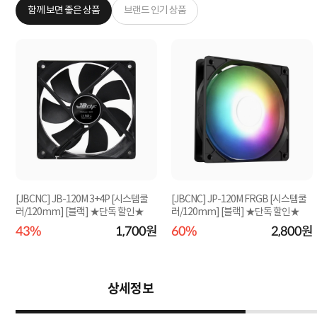
함께 보면 좋은 상품
브랜드 인기 상품
[JBCNC] JB-120M 3+4P [시스템쿨
[JBCNC] JP-120M FRGB [시스템쿨
러/120mm] [블랙] ★단독 할인★
러/120mm] [블랙] ★단독 할인★
원
43%
1,700원
60%
2,800원
상세정보