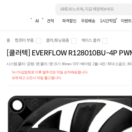
조립PC
AI
견적
파격할인
무료배송
1시간픽업
이벤트
홈
컴퓨터 부품
쿨러/튜닝용품
케이스 쿨러
[쿨러텍] EVERFLOW R128010BU-4P P
시스템 쿨러 / 공랭 / 팬 쿨러 / 팬 크기: 80mm / 10T / 베어링: 2볼 / 4핀 / 최대 소음도: 최대 
5시 마감업체로 이후 발주건은 익일 순차배송됩니다.
보유재고 소진시 익일 출고됩니다.