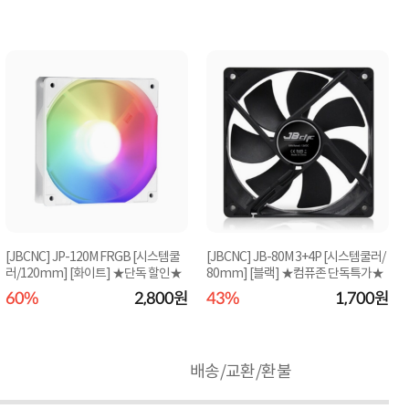
[JBCNC] JP-120M FRGB [시스템쿨
[JBCNC] JB-80M 3+4P [시스템쿨러/
러/120mm] [화이트] ★단독 할인★
80mm] [블랙] ★컴퓨존 단독특가★
60%
2,800원
43%
1,700원
배송/교환/환불