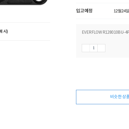
입고예정
12월24
매 시)
EVERFLOW R128010BU-4
비슷한 상