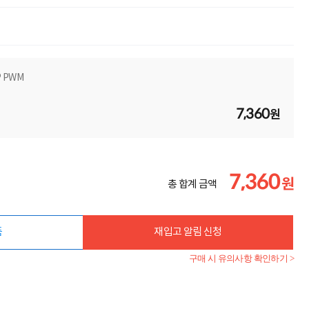
일
P PWM
7,360
원
7,360
원
총 합계 금액
품
재입고 알림 신청
구매 시 유의사항 확인하기 >