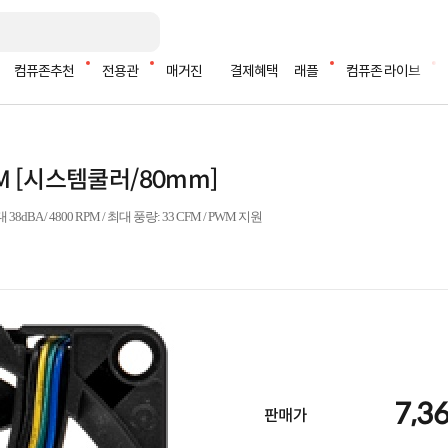
컴퓨존추천
전용관
매거진
결제혜택
래플
컴퓨존 라이브
WM [시스템쿨러/80mm]
38dBA / 4800 RPM / 최대 풍량: 33 CFM / PWM 지원
7,3
판매가