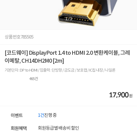
1
/
3
상품번호
785505
[코드웨이] DisplayPort 1.4 to HDMI 2.0 변환케이블, 그레
이메탈, CH14DH2M0 [2m]
기본단자 : DP to HDMI / 입출력 : 단방향 / 금도금 / 보호캡 / IC칩 내장 / 나일론
465
건
17,900
원
1건
진행 중
이벤트
회원등급별 배송비 할인
회원혜택