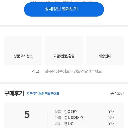
상세정보 펼쳐보기
상품고시정보
교환/반품/환불
배송안내
신고
잘못된 상품정보가 있으면 알려주세요.
구매후기
총
465
건
지금 후기쓰면 적립금 2배!
5
상품
만족해요
98%
가격
합리적이에요
92%
배송
빨라요
98%