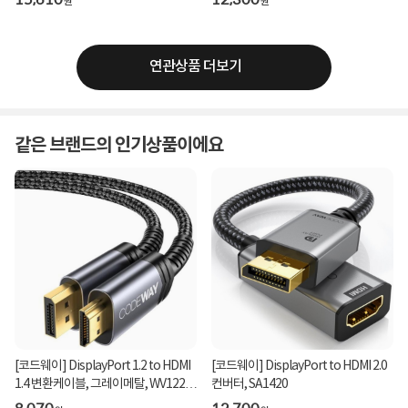
원
원
연관상품 더보기
같은 브랜드의 인기상품이에요
[코드웨이] DisplayPort 1.2 to HDMI
[코드웨이] DisplayPort to HDMI 2.0
1.4 변환케이블, 그레이메탈, WV1220-
컨버터, SA1420
2M [2m]