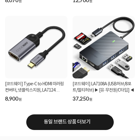
8,070
12,700
원
원
[코드웨이] Type-C to HDMI 미러링
[코드웨이] LA7108A (USB허브/8포
컨버터, 넷플릭스지원, LA7124
트/멀티허브) ▶ [유·무전원/C타입] ◀
[0.15m]
8,900
37,250
원
원
동일 브랜드 상품 더보기