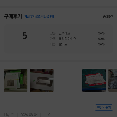
구매후기
총
39
건
지금 후기쓰면 적립금 2배!
5
상품
만족해요
94%
가격
합리적이에요
90%
배송
빨라요
94%
한달 사용기
isky****
2026-08-04
0