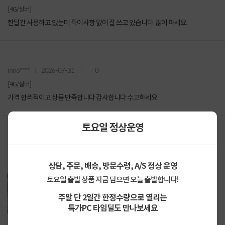
[4G/실버]
한달간 사용하고 있는데 특이사항 없이 잘 쓰고 있습니다. 많이 파세요.
inno****
2026-07-31
0
[4G/실버]
가격 합리적이고 상품 만족합니다 감사합니다 수고하세요.
토요일 정상운영
mink****
2026-07-29
0
항상잘쓰고있습니다.
상담, 주문, 배송, 방문수령, A/S 정상 운영
토요일 출발 상품 지금 담으면 오늘 출발합니다!
주말 단 2일간 한정수량으로 열리는
특가PC 타임딜도 만나보세요