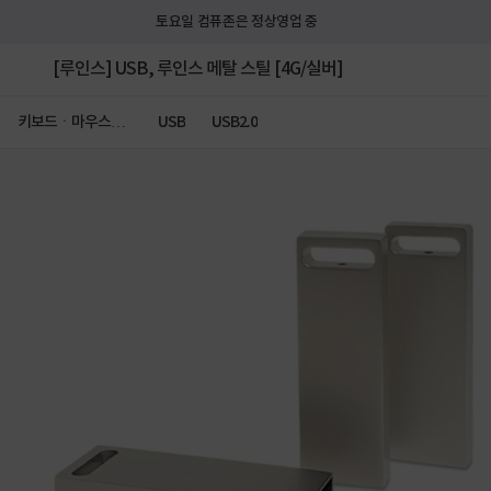
토요일 컴퓨존은 정상영업 중
[루인스] USB, 루인스 메탈 스틸 [4G/실버]
키보드ㆍ마우스ㆍ
USB
USB2.0
저장장치