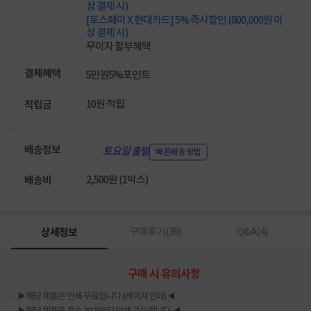
상 결제 시)
[토스페이 X 현대카드] 5% 즉시할인 (800,000원 이
상 결제 시)
무이자 할부혜택
결제혜택
5만원
5%
포인트
10원 적립
적립금
배송정보
토요일 출발
빠른배송 방법
2,500원 (1박스)
배송비
상세정보
구매후기(
39
)
Q&A(
4
)
구매 시 유의사항
▶해당 제품은 인쇄 무료입니다.(레이져 인쇄)◀