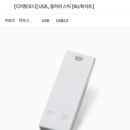
[디지탈포디] USB, 갤러리 스틱 [8G/화이트]
키보드ㆍ마우스ㆍ
USB
USB2.0
저장장치