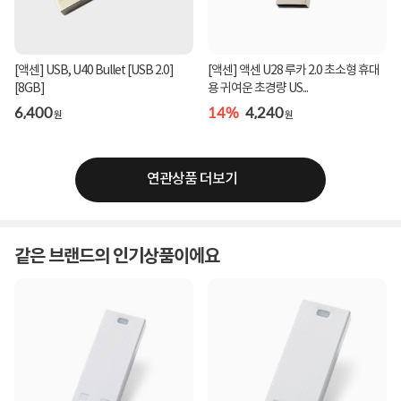
[액센] USB, U40 Bullet [USB 2.0]
[액센] 액센 U28 루카 2.0 초소형 휴대
[8GB]
용 귀여운 초경량 US...
6,400
14%
4,240
원
원
연관상품 더보기
같은 브랜드의 인기상품이에요