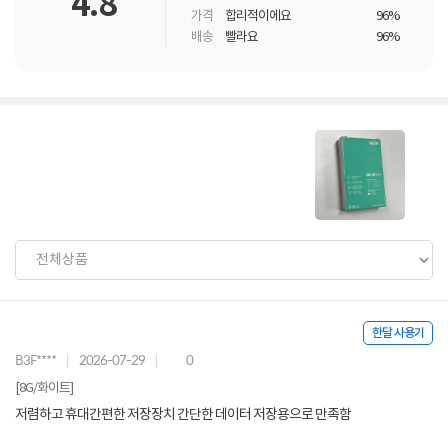
4.8
가격
합리적이에요
96%
배송
빨라요
96%
한달 사용기
B3F****
2026-07-29
0
[8G/화이트]
저렴하고 휴대간편한 저장장치 간단한 데이터 저장용으로 만족함