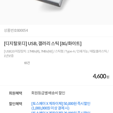
상품번호
800054
[디지탈포디] USB, 갤러리 스틱 [8G/화이트]
[ USB2.0 저장장치 : 17MBs(R), 7MBs(W) ] / 스틱형 / Type-A / 인쇄가능 / 재질:플라스틱 /
1년보증
65
건
4,600
원
회원등급별 배송비 할인
회원혜택
[토스페이 X 계좌이체] 50,000원 즉시할인
할인혜택
(1,000,000원 이상 결제 시)