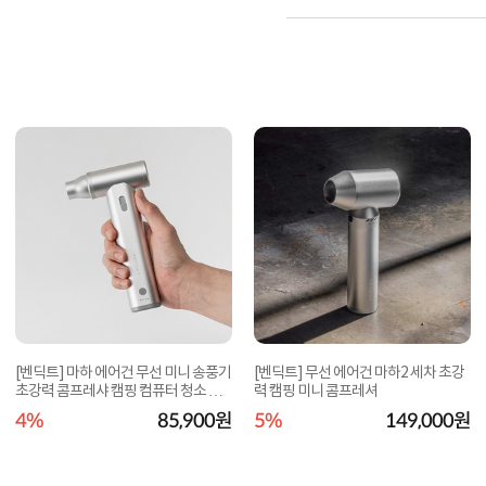
[벤딕트] 마하 에어건 무선 미니 송풍기
[벤딕트] 무선 에어건 마하2 세차 초강
초강력 콤프레샤 캠핑 컴퓨터 청소 가
력 캠핑 미니 콤프레셔
정용
4%
85,900원
5%
149,000원