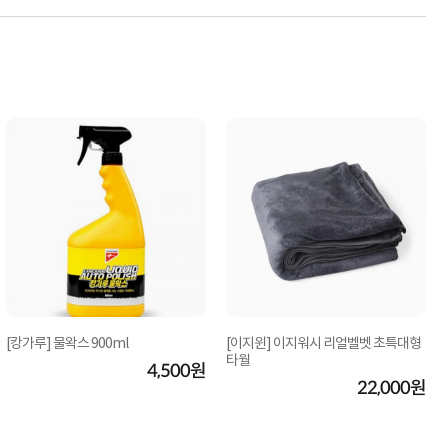
[캉가루] 물왁스 900ml
[이지윈] 이지워시 리얼벨벳 초특대형
타월
4,500원
22,000원