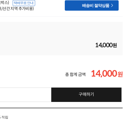
(1박스)
택배무료 안내

배송비 절약상품
도서/산간 지역 추가비용)
14,000
원
14,000
원
총 합계 금액
구매하기
% 적립