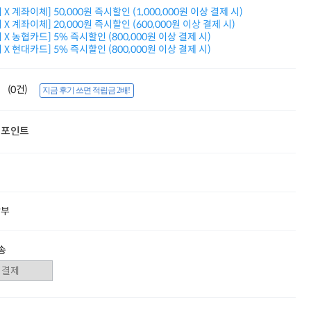
적립금 3% 페이백
X 계좌이체] 50,000원 즉시할인 (1,000,000원 이상 결제 시)
시스코 스위칭허브
X 계좌이체] 20,000원 즉시할인 (600,000원 이상 결제 시)
X 농협카드] 5% 즉시할인 (800,000원 이상 결제 시)
누적 금액 별
X 현대카드] 5% 즉시할인 (800,000원 이상 결제 시)
적립금 페이백!
Dell 구매왕
상품권 30만원
(0건)
지금 후기 쓰면 적립금 2배!
삼성모니터 여름맞이
특별 할인 이벤트
한단계 더 진화한
포인트
HAF II 500
AI 업무환경 완성
HP 워크스테이션
비보북399,000
ASUS 단독초특가
여름맞이 사은품
할부
HP 프로데스크 4
모든 것을 하나로
HP올인원 단독특가
송
Dell 구매 찬스
프로 에센셜