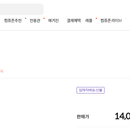
컴퓨존추천
전용관
매거진
결제혜택
래플
컴퓨존 라이브
다.
업체직배송-선불
14,
판매가