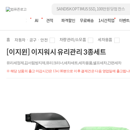
조립PC
AI
견적
파격할인
무료배송
1시간픽업
이벤트
홈
차량관리/소모품
세차용품
자동차ㆍ공구ㆍ안전
[이지윈] 이지워시 유리관리 3종세트
유리세정제,김서림방지제,유리크리너,세차세트,세차용품,셀프세차,간편세차
※ 해당 상품의 출고 마감시간은 13시 00분으로 이후 결제건은 다음 영업일에 출고됩니