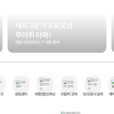
넥시 3분기 프로모션
무더위 타파!
매달 새로워지는 7~9월 혜택
체크
상담센터
대량/법인/여신
조립PC 견적
잉크/토너 검색
케