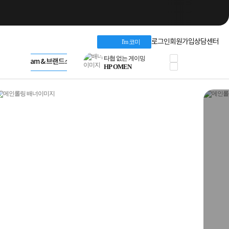
네트워크 자재
혜택 PACK
Dell 구매 찬스
Apple 기업전용관
로그인
회원가입
상담센터
I'm 코미
프로 에센셜
HP 브랜드스토어
타협 없는 게이밍
LG gram & 브랜드스토어
공식
HP OMEN
Microsoft 브랜드스토어
로지텍
AMD 브랜드스토어
정품 캠페인
Intel 브랜드스토어
삼성 키보드&마우스
RAZER 브랜드스토어
10% 쿠폰 할인
Apple 기업전용관
케이블메이트 3분기
케이블 전설이 되다
야식까지 책임진다!
승리를 부르는 오멘
ASUS ROG
20주년 한정판
AMD로 시작하는
스마트 오피스환경
AI비즈니스 노트북
HP엘리트북/프로북
비즈니스 강자