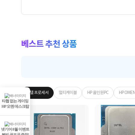
베스트 추천 상품
인텔 프로세서
멀티케이블
HP 올인원PC
HP OME
타협 없는 게이밍
HP 오멘 데스크탑
넷기어 8월 이벤트
볼빅 골프공 증정!