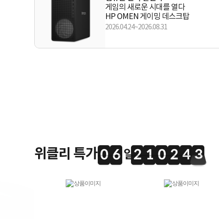
게임의 새로운 시대를 열다
HP OMEN 게이밍 데스크탑
2026.04.24~2026.08.31
위클리 특가
0
6
2
1
0
2
4
2
0
6
2
1
0
2
4
2
4
4
3