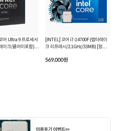
 코어 Ultra 5 프로세서
[INTEL] 코어 i7-14700 정품박스 (랩
[INTEL] 
레이크/4.2GHz/26M
터레이크 리프레시/2.1GHz/33MB/
250K PL
B/쿨러미포함) ...
쿨러 포함)
z/3
584,000원
352,000
이용후기 이벤트✏️