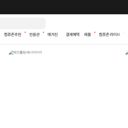
컴퓨존추천
전용관
매거진
결제혜택
래플
컴퓨존 라이브