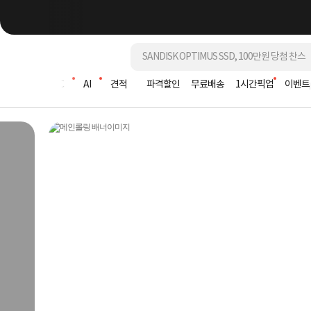
조립PC
AI
견적
파격할인
무료배송
1시간픽업
이벤트