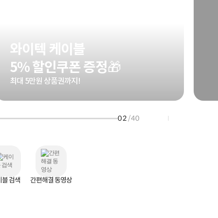
HP 프로북 4
리뷰 Npay 증정
MSI 공유기
적립금 3% 페이백
시스코 스위칭허브
와이텍 케이블
누적 금액 별
적립금 페이백!
5% 할인쿠폰 증정🎁
Dell 구매왕
상품권 30만원
최대 5만원 상품권까지!
삼성모니터 여름맞이
특별 할인 이벤트
한단계 더 진화한
02
/40
HAF II 500
AI 업무환경 완성
HP 워크스테이션
여름맞이 사은품
HP 프로데스크 4
모든 것을 하나로
HP올인원 단독특가
이블 검색
간편해결 동영상
네트워크 자재
혜택 PACK
Dell 구매 찬스
프로 에센셜