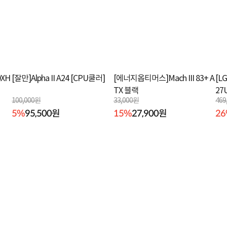
XH
[잘만]Alpha II A24 [CPU쿨러]
[에너지옵티머스]Mach III 83+ A
[L
TX 블랙
27
100,000원
33,000원
469
5%
95,500원
15%
27,900원
2