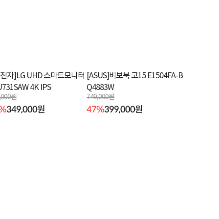
G전자]LG UHD 스마트모니터
[ASUS]비보북 고15 E1504FA-B
U731SAW 4K IPS
Q4883W
,000원
749,000원
6%
349,000원
47%
399,000원