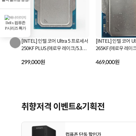
Dell x 컴퓨존
P시리즈 특가
0F (랩터레이
[INTEL] 코어12세대 i5-12400 (엘더
[INTEL] 인텔 코어 U
[정품박
레이크 /2.50GHz/18MB) [정품박스/
225F (애로우 레이크/3
쿨러포함]
B) [정품박스/...
298,000원
235,000원
취향저격 이벤트&기획전
컴퓨존 단독 할인가