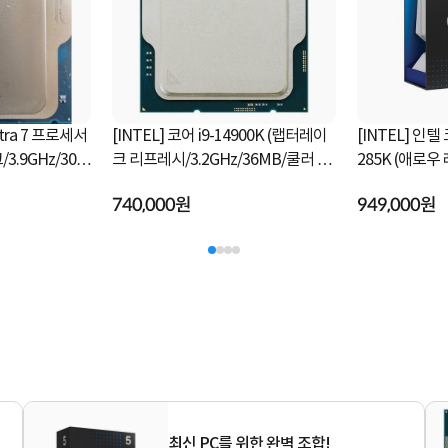
ltra 5 프로세서
[INTEL] 코어12세대 i3-12100 정품
[INTEL] 인텔
.3GHz/22M
박스(엘더레이크/3.30GHz/12MB/
245K (애로우 
쿨러 포함)
235,000원
340,900원
최신 PC를 위한 완벽 조합!