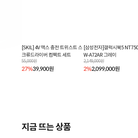
[SKIL] 4V 맥스 충전 트위스트 스
[삼성전자]갤럭시북5 NT750
크류드라이버 컴팩트 세트
W-A72AR 그레이
55,000원
2,149,000원
27%
39,900원
2%
2,099,000원
지금 뜨는 상품