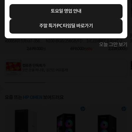
토요일 영업 안내
주말 특가PC 타임딜 바로가기
[HP] 옴니스튜디오X 27-c
[HP] 24-CR0005KL Intel
[HP] 엘리트스튜디오 8 G
[
x0005KR (Ultra7-356H/
N100 (8GB/256GB/FD)
1i CJ1M8PT (Ultra7-26
3
오늘 그만 보기
16GB/1TB/Win11Hom
[기본제품]
5/8GB/512GB/Win11Pr
2,699,000
699,000
6%
2,239,000
원
원
원
e) [기본제품]
o) 올인원PC [기본제품]★
오직 컴퓨존에서만, 여름
맞이 HP 데스크탑 한정특
컴퓨존 단독특가
가!★
모든 것을 하나로, 공간은 여유롭게!
요즘 뜨는
HP OMEN
보여드려요