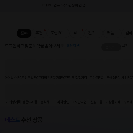
토요일 컴퓨존은 정상영업 중
홈
추천
조립PC
AI
견적
래플
컴퓨
로그인하고 맞춤혜택을 받아보세요.
회원혜택
로그인
2
/
60
그래서 준비했습니다🖱️
슈퍼스트라이크 판매 사전 공지
아이웍스 PC
추천조립 PC
프리미엄 PC
조립PC견적
맞춰줘가격
깎아줘PC
구해줘PC
게임PC
내 취향가득
행운의래플
출석체크
파격할인
1시간픽업
신상모음
이상품어때
무료배
베스트
추천 상품