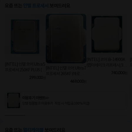
요즘 뜨는
인텔 프로세서
보여드려요
[INTEL] 코어 i9-14900K
[
[INTEL] 인텔 코어 Ultra 5
(랩터레이크 리프레시/3.2
[INTEL] 인텔 코어 Ultra 7
프로세서 250KF PLUS (애
GHz/36MB/쿨러 미포함)
740,000
원
프로세서 265KF (애로우
로우 레이크/5.3GHz/30M
[정품벌크]
299,000
원
레이크/3.9GHz/30MB/쿨
469,000
B) [정품벌크/쿨러미포함]
원
러미포함) [정품벌크]
이용후기 이벤트✏️
인텔 정품벌크 이용후기 작성 시 적립금 100% 지급!
요즘 뜨는
멀티케이블
보여드려요