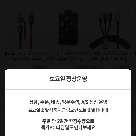
[soopii] 2in1 USB - A / C
[아피스] VEON PD+USB
[SKY] USB-A 2.0 to 3in1
[
타입 to C타입 고속충전 케
메탈 고속충전 듀얼 패브릭
27W 고속 충전케이블, SK
이블 PD 100W S52C [1.2
8핀 케이블
Y-A2-3IN1 [블랙/2m]
C
5,000
3,630
51%
3,400
원
원
원
m/레드]
토요일 정상운영
충전케이블 초특가 할인
놓치면 안 되는 여행 필수품✈️ SKY 충전케이블과 함께
상담, 주문, 배송, 방문수령, A/S 정상 운영
토요일 출발 상품 지금 담으면 오늘 출발합니다!
요즘 뜨는
HP 올인원PC
보여드려요
주말 단 2일간 한정수량으로
특가PC 타임딜도 만나보세요