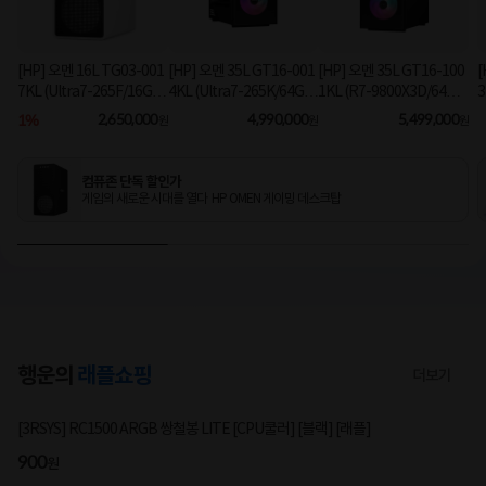
[HP] 오멘 16L TG03-001
[HP] 오멘 35L GT16-001
[HP] 오멘 35L GT16-100
[
7KL (Ultra7-265F/16GB/
4KL (Ultra7-265K/64GB/
1KL (R7-9800X3D/64G
3
1TB/RX9060XT/FD) [기
2TB/RTX5070Ti/FD) 3
B/1TB/RTX5080/FD) [기
B
1%
2,650,000
4,990,000
5,499,000
원
원
원
본제품]★컴퓨존 단독! O
년워런티 [기본제품]★컴
본제품]★컴퓨존 단독! 수
MEN 데스크탑 더블할인
퓨존 단독! 수량한정 특가
량한정 특가쿠폰★
★
쿠폰★
컴퓨존 단독 할인가
게임의 새로운 시대를 열다 HP OMEN 게이밍 데스크탑
행운의
래플쇼핑
더보기
3073명 참여
[3RSYS] RC1500 ARGB 쌍철봉 LITE [CPU쿨러] [블랙] [래플]
200
900
200
900
원
원
원
원