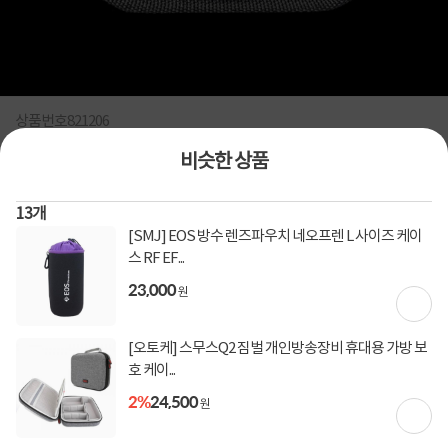
상품번호
821206
비슷한 상품
[WOTANCRAFT] INTERIOR MODULE LENS CAP
HOLDER - S
13
개
렌즈 캡 홀더 / 파우치 / 크기 : 11x11cm
[SMJ] EOS 방수 렌즈파우치 네오프렌 L 사이즈 케이
0
건
스 RF EF...
지금 후기쓰면 적립금 2배!
23,000
원
15%
23,610
28,000
원
[오토케] 스무스Q2 짐벌 개인방송장비 휴대용 가방 보
호 케이...
[토스페이 X 계좌이체] 50,000원 즉시할인
할인혜택
(1,000,000원 이상 결제 시)
2%
24,500
원
[토스페이 X 계좌이체] 20,000원 즉시할인
(600,000원 이상 결제 시)