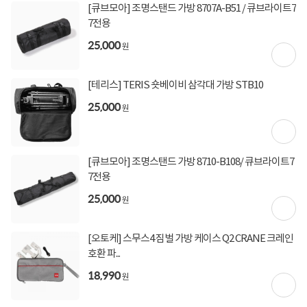
[큐브모아] 조명스탠드 가방 8707A-B51 / 큐브라이트7
7전용
상세정보를
확대
해서 볼 수 있습니다.
25,000
원
[테리스] TERIS 숏베이비 삼각대 가방 STB10
25,000
원
🔹이
달
의
결제
혜택
➡️
확인하기
🔹
[큐브모아] 조명스탠드 가방 8710-B108/ 큐브라이트7
7전용
25,000
원
[오토케] 스무스4 짐벌 가방 케이스 Q2 CRANE 크레인
호환 파...
18,990
원