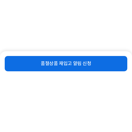
[GITZO] 삼각대 가방 GC2202T
[GoPro] [정품] 손+손목 스트랩
(Hand and Wrist Strap) [A...
103,930
원
78,000
원
비슷한 상품
재입고 알림 신청
품절상품 재입고 알림 신청
연관상품 더보기
같은 브랜드의 인기상품이에요