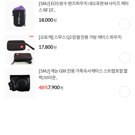
[SMJ] EOS 방수 렌즈파우치 네오프렌 M 사이즈 케이
스 RF EF...
18,000
원
[오토케] 스무스 Q2 짐벌 전용 가방 케이스 파우치
17,800
원
[SMJ] 캐논 G9X 전용 가죽속사케이스 스트랩포함 블
랙/브라운...
46%
7,900
원