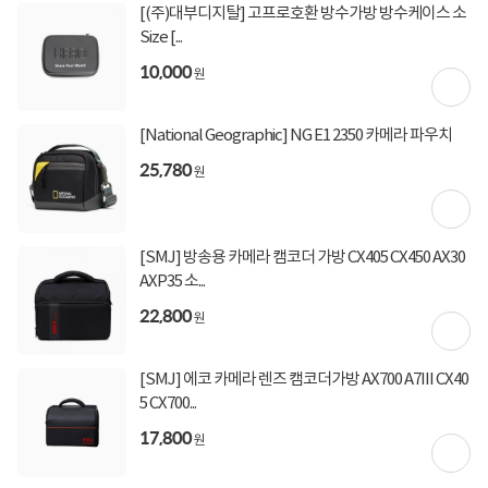
[토스페이 X 농협카드] 5% 즉시할인 (800,000원 이
[(주)대부디지탈] 고프로호환 방수가방 방수케이스 소
상 결제 시)
Size [...
[토스페이 X 현대카드] 5% 즉시할인 (800,000원 이
상 결제 시)
10,000
원
무이자 할부혜택
결제혜택
무이자
무이자
무이자
5만원
5%
포인트
[National Geographic] NG E1 2350 카메라 파우치
25,780
원
50원 적립
적립금
미정
입고일
[SMJ] 방송용 카메라 캠코더 가방 CX405 CX450 AX30
AXP35 소...
평균 1일이내 발송
배송정보
업체직배송
22,800
(공휴일 제외)
원
무료배송
배송비
[SMJ] 에코 카메라 렌즈 캠코더가방 AX700 A7III CX40
5 CX700...
17,800
상세정보
구매후기(
0
)
Q&A(
0
)
원