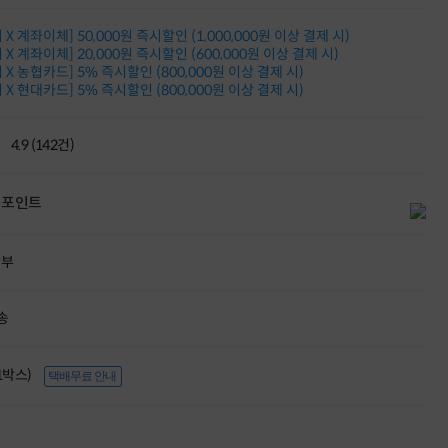
적립금 3% 페이백
시스코 스위칭허브
X 계좌이체] 50,000원 즉시할인 (1,000,000원 이상 결제 시)
X 계좌이체] 20,000원 즉시할인 (600,000원 이상 결제 시)
누적 금액 별
X 농협카드] 5% 즉시할인 (800,000원 이상 결제 시)
적립금 페이백!
X 현대카드] 5% 즉시할인 (800,000원 이상 결제 시)
Dell 구매왕
상품권 30만원
삼성모니터 여름맞이
4.9 (142건)
특별 할인 이벤트
한단계 더 진화한
HAF II 500
포인트
AI 업무환경 완성
HP 워크스테이션
여름맞이 사은품
할부
HP 프로데스크 4
모든 것을 하나로
HP올인원 단독특가
송
네트워크 자재
혜택 PACK
(1박스)
Dell 구매 찬스
택배무료 안내
프로 에센셜
일