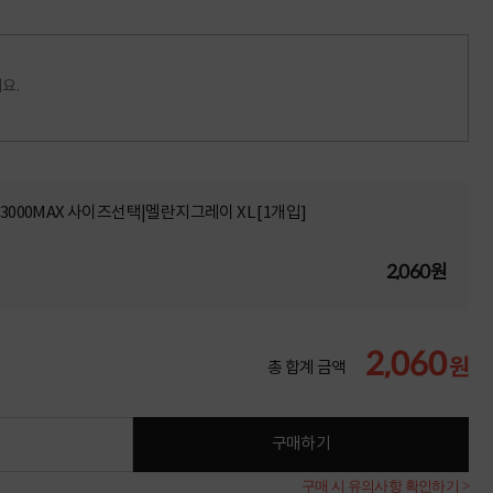
요.
3000MAX 사이즈선택|멜란지그레이 XL [1개입]
2,060원
2,060
원
총 합계 금액
구매하기
구매 시 유의사항 확인하기 >