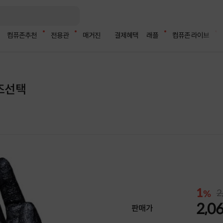
컴퓨존추천
전용관
매거진
결제혜택
래플
컴퓨존 라이브
이즈선택
1
2
%
2,0
판매가