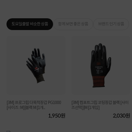
토요일출발 비슷한 상품
함께 보면 좋은 상품
브랜드 인기 상품
[3M] 프로그립 다목적장갑 PG1000
[3M] 컴포트그립 코팅장갑 블랙 [사이
[사이즈 : M]|블랙 M [1개...
즈선택]|M [1개입]
원
1,950원
2,030원