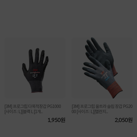
[3M] 프로그립 다목적장갑 PG1000
[3M] 프로그립 울트라 슬림 장갑 PG20
[사이즈 : L]|블랙 L [1개...
00 [사이즈 : L]|멜란지...
1,950원
2,050원