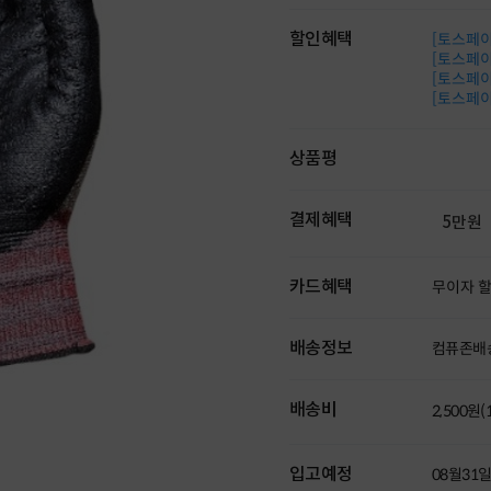
할인혜택
[토스페이 
[토스페이 
[토스페이 
[토스페이 
상품평
결제혜택
5만원
카드혜택
무이자 
배송정보
컴퓨존배
배송비
2,500원
입고예정
08월31