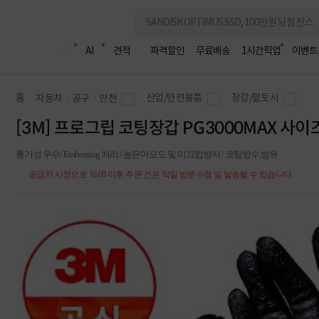
조립PC
AI
견적
파격할인
무료배송
1시간픽업
이벤트
홈
산업/안전용품
장갑/팔토시
자동차ㆍ공구ㆍ안전
[3M] 프로그립 코팅장갑 PG3000MAX 사
통기성 우수/ Embossing 처리 / 높은마모도 및 미끄럽방지 / 코팅방수,방유
공급처 사정으로 16:00 이후 주문 건은 익일 방문수령 및 발송될 수 있습니다.