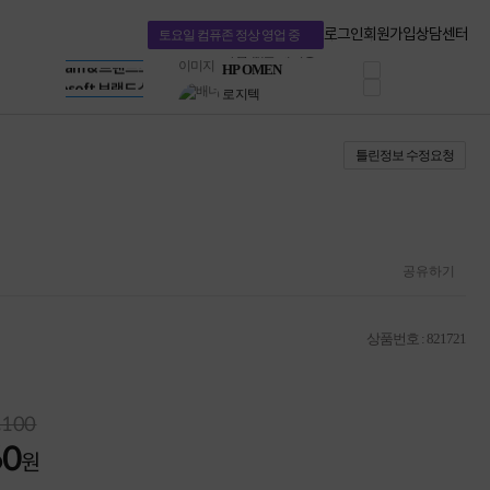
혜택 PACK
Dell 구매 찬스
Apple 기업전용관
로그인
회원가입
상담센터
토요일 컴퓨존 정상 영업 중
프로 에센셜
HP 브랜드스토어
타협 없는 게이밍
LG gram & 브랜드스토어
공식
HP OMEN
Microsoft 브랜드스토어
로지텍
AMD 브랜드스토어
정품 캠페인
Intel 브랜드스토어
틀린정보 수정요청
삼성 키보드&마우스
RAZER 브랜드스토어
10% 쿠폰 할인
Apple 기업전용관
케이블메이트 3분기
케이블 전설이 되다
야식까지 책임진다!
승리를 부르는 오멘
공유하기
ASUS ROG
20주년 한정판
AMD로 시작하는
상품번호 : 821721
스마트 오피스환경
AI비즈니스 노트북
HP엘리트북/프로북
비즈니스 강자
,100
HP 프로북 4
60
원
리뷰 Npay 증정
MSI 공유기