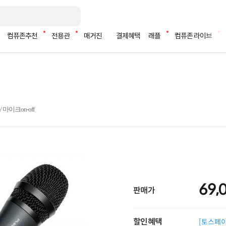
컴퓨존추천
전용관
매거진
결제혜택
래플
컴퓨존 라이브
/ 마이크on-off
69,
판매가
할인혜택
[토스페이 