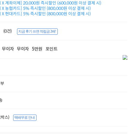
X 계좌이체] 20,000원 즉시할인 (600,000원 이상 결제 시)
적립금 3% 페이백
X 농협카드] 5% 즉시할인 (800,000원 이상 결제 시)
시스코 스위칭허브
X 현대카드] 5% 즉시할인 (800,000원 이상 결제 시)
누적 금액 별
적립금 페이백!
Dell 구매왕
(0건)
지금 후기 쓰면 적립금 2배!
상품권 30만원
삼성모니터 여름맞이
특별 할인 이벤트
무이자
무이자
5만원
포인트
한단계 더 진화한
HAF II 500
AI 업무환경 완성
HP 워크스테이션
여름맞이 사은품
HP 프로데스크 4
할부
모든 것을 하나로
HP올인원 단독특가
송
네트워크 자재
혜택 PACK
Dell 구매 찬스
(1박스)
프로 에센셜
택배무료 안내