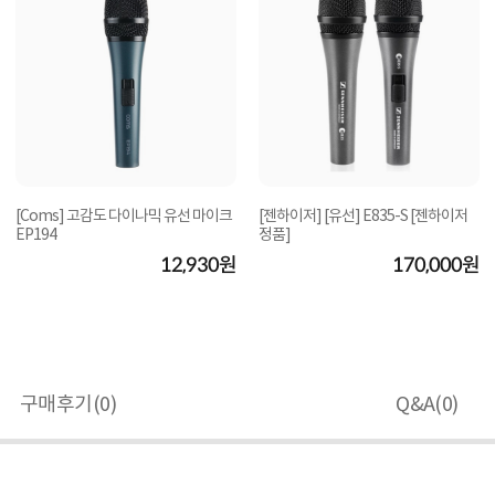
[Coms] 고감도 다이나믹 유선 마이크
[젠하이저] [유선] E835-S [젠하이저
EP194
정품]
12,930원
170,000원
구매후기(
0
)
Q&A(
0
)