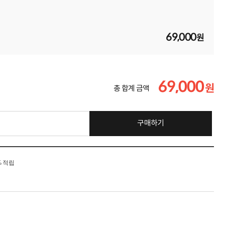
69,000
원
69,000
원
총 합계 금액
구매하기
% 적립