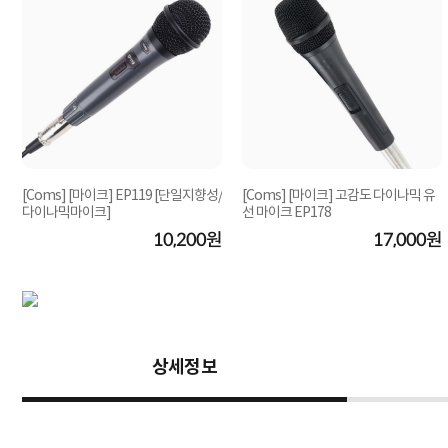
[Coms] [마이크] EP119 [단일지향성/
[Coms] [마이크] 고감도 다이나믹 유
다이나믹마이크]
선 마이크 EP178
원
10,200원
17,000원
상세정보