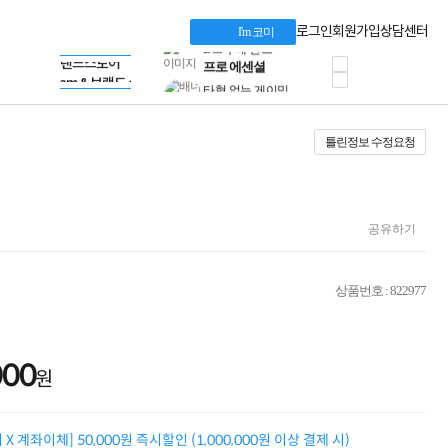
혜택 PACK
Dell 구매 찬스
Apple 기업전용관
로그인
회원가입
상담센터
I'm 코미
프로 에센셜
HP 브랜드스토어
타협 없는 게이밍
LG gram & 브랜드스토어
공식
HP OMEN
Microsoft 브랜드스토어
로지텍
AMD 브랜드스토어
정품 캠페인
Intel 브랜드스토어
틀린정보 수정요청
삼성 키보드&마우스
RAZER 브랜드스토어
10% 쿠폰 할인
Apple 기업전용관
케이블메이트 3분기
케이블 전설이 되다
야식까지 책임진다!
공유하기
승리를 부르는 오멘
ASUS ROG
20주년 한정판
상품번호 : 822977
AMD로 시작하는
스마트 오피스환경
AI비즈니스 노트북
HP엘리트북/프로북
000
원
비즈니스 강자
HP 프로북 4
리뷰 Npay 증정
X 계좌이체] 50,000원 즉시할인 (1,000,000원 이상 결제 시)
MSI 공유기