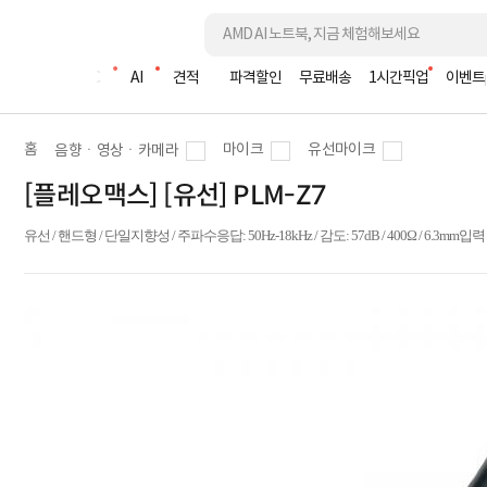
조립PC
AI
견적
파격할인
무료배송
1시간픽업
이벤트
홈
마이크
유선마이크
음향ㆍ영상ㆍ카메라
[플레오맥스] [유선] PLM-Z7
유선 / 핸드형 / 단일지향성 / 주파수응답: 50Hz-18kHz / 감도: 57dB / 400Ω / 6.3mm입력 