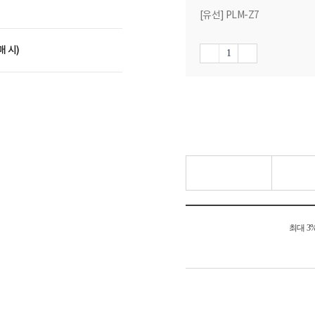
[유선] PLM-Z7
매 시)
최대 3