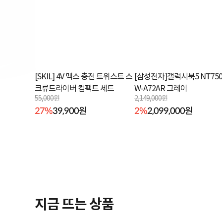
[SKIL] 4V 맥스 충전 트위스트 스
[삼성전자]갤럭시북5 NT750
크류드라이버 컴팩트 세트
W-A72AR 그레이
55,000원
2,149,000원
27%
39,900원
2%
2,099,000원
지금 뜨는 상품