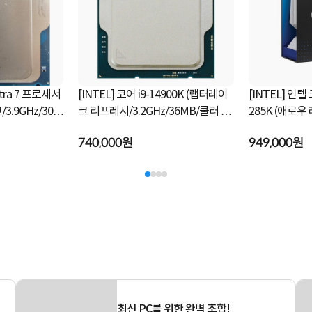
ltra 7 프로세서
[INTEL] 코어 i9-14900K (랩터레이
[INTEL] 인텔
크 리프레시/3.2GHz/36MB/쿨러 미
285K (애로
포함) [정품벌크]
[정품박스]
740,000원
949,000원
최신 PC를 위한 완벽 조합!