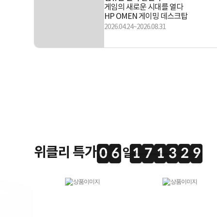
게임의 새로운 시대를 열다
HP OMEN 게이밍 데스크탑
2026.04.24~2026.08.31
위클리 특가
0
6
1
7
1
3
2
8
0
6
1
7
1
3
2
7
7
3
9
8