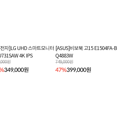
G전자]LG UHD 스마트모니터
[ASUS]비보북 고15 E1504FA-B
U731SAW 4K IPS
Q4883W
,000원
749,000원
6%
349,000원
47%
399,000원