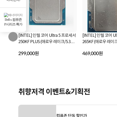
Dell x 컴퓨존
P시리즈 특가
a 7 프로세서
[INTEL] 인텔 코어 Ultra 5 프로세서
[INTEL] 인텔 코어 U
250KF PLUS (애로우 레이크/5.3GH
265KF (애로우 레이크/3.9GHz/30M
z/30MB) [정품...
B/쿨러미포함)...
299,000원
469,000원
취향저격 이벤트&기획전
컴퓨존 단독 할인가