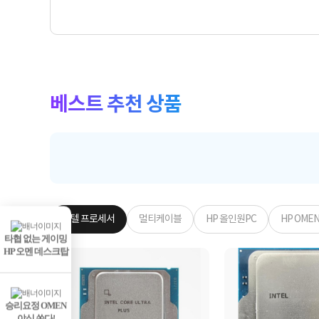
베스트 추천 상품
인텔 프로세서
멀티케이블
HP 올인원PC
HP OME
타협 없는 게이밍
HP 오멘 데스크탑
승리요정 OMEN
야식 쏜다!