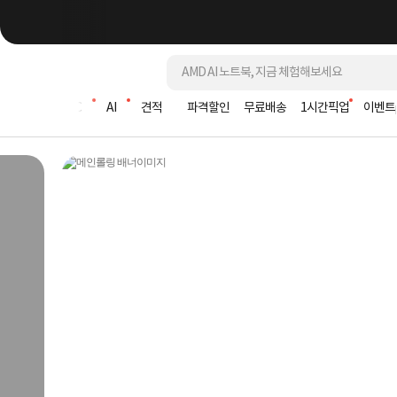
조립PC
AI
견적
파격할인
무료배송
1시간픽업
이벤트