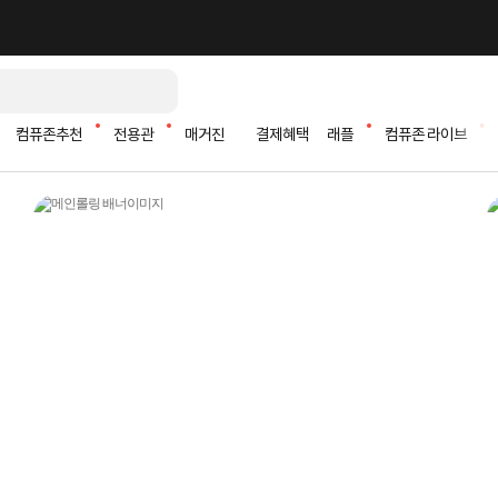
컴퓨존추천
전용관
매거진
결제혜택
래플
컴퓨존 라이브