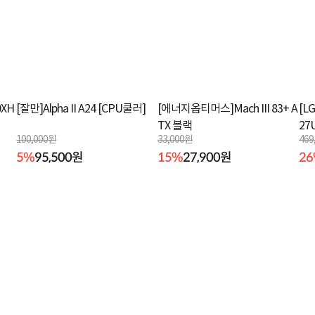
XH
[잘만]Alpha II A24 [CPU쿨러]
[에너지옵티머스]Mach III 83+ A
[L
TX 블랙
27
100,000원
33,000원
469
5%
95,500원
15%
27,900원
2