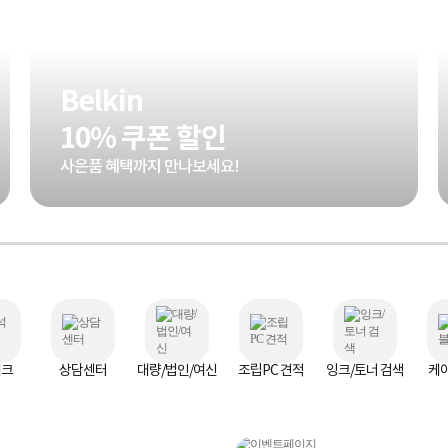
Belkin
10% 쿠폰 할인
사은품 혜택까지 만나보세요!
체크
상담센터
대량/법인/여신
조립PC 견적
잉크/토너 검색
케