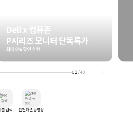
HP 프로북 4
리뷰 Npay 증정
MSI 공유기
적립금 3% 페이백
시스코 스위칭허브
Dell x 컴퓨존
누적 금액 별
적립금 페이백!
P시리즈 모니터 단독특가
Dell 구매왕
상품권 30만원
최대 8% 할인 혜택
삼성모니터 여름맞이
특별 할인 이벤트
한단계 더 진화한
02
/40
HAF II 500
AI 업무환경 완성
HP 워크스테이션
여름맞이 사은품
HP 프로데스크 4
모든 것을 하나로
HP올인원 단독특가
이블 검색
간편해결 동영상
네트워크 자재
혜택 PACK
Dell 구매 찬스
프로 에센셜