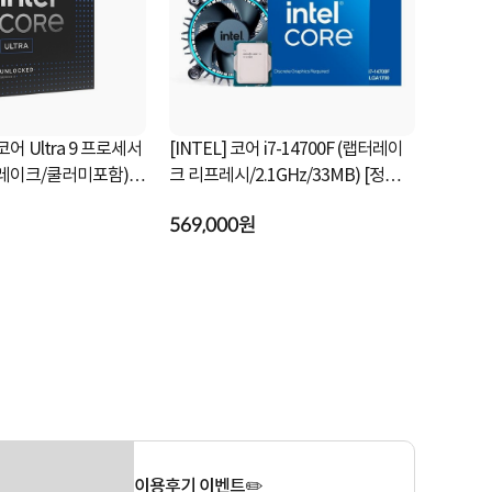
 코어 Ultra 9 프로세서
[INTEL] 코어 i7-14700F (랩터레이
[INTEL] 
우 레이크/쿨러미포함)
크 리프레시/2.1GHz/33MB) [정품박
레이크 /2.
스/쿨러포함]
쿨러포함]
569,000원
298,000
이용후기 이벤트✏️