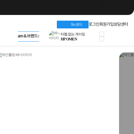
네트워크 자재
혜택 PACK
Dell 구매 찬스
Apple 기업전용관
로그인
회원가입
상담센터
I'm 코미
프로 에센셜
HP 브랜드스토어
타협 없는 게이밍
LG gram & 브랜드스토어
공식
HP OMEN
Microsoft 브랜드스토어
로지텍
AMD 브랜드스토어
정품 캠페인
Intel 브랜드스토어
삼성 키보드&마우스
RAZER 브랜드스토어
10% 쿠폰 할인
Apple 기업전용관
케이블메이트 3분기
케이블 전설이 되다
야식까지 책임진다!
승리를 부르는 오멘
ASUS ROG
20주년 한정판
AMD로 시작하는
스마트 오피스환경
AI비즈니스 노트북
HP엘리트북/프로북
비즈니스 강자