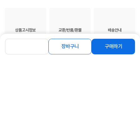
상품고시정보
교환/반품/환불
배송안내
장바구니
구매하기
신고
잘못된 상품정보가 있으면 알려주세요.
구매후기
총
0
건
지금 후기쓰면 적립금 2배!
구매후기가 없습니다.
상품 Q&A
총 0건
문의하기
등록된 Q&A가 없습니다.