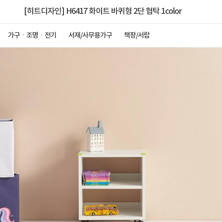
[히트디자인] H6417 화이트 바퀴형 2단 협탁 1color
가구ㆍ조명ㆍ전기
서재/사무용가구
책장/서랍