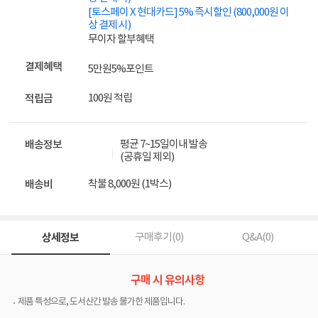
[토스페이 X 현대카드] 5% 즉시할인 (800,000원 이
상 결제 시)
무이자 할부혜택
결제혜택
5만원
5%
포인트
100원 적립
적립금
평균 7~15일이내 발송
배송정보
(공휴일 제외)
착불 8,000원 (1박스)
배송비
상세정보
구매후기(
0
)
Q&A(
0
)
구매 시 유의사항
제품 특성으로, 도서산간 발송 불가한 제품입니다.