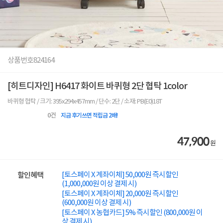
상품번호
824164
[히트디자인] H6417 화이트 바퀴형 2단 협탁 1color
바퀴형 협탁 / 크기: 395x294x457mm / 단수: 2단 / 소재: PB(E0)18T
0
건
지금 후기쓰면 적립금 2배!
47,900
원
[토스페이 X 계좌이체] 50,000원 즉시할인
할인혜택
(1,000,000원 이상 결제 시)
[토스페이 X 계좌이체] 20,000원 즉시할인
(600,000원 이상 결제 시)
[토스페이 X 농협카드] 5% 즉시할인 (800,000원 이
상 결제 시)