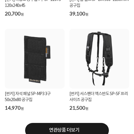
120x240x45
공구집
20,700
39,100
원
원
[썬키] 자석 패널 SP-MP3 3구
[썬키] 서스펜더 엑스반도 SP-SF 프리
50x20x80 공구집
사이즈 공구집
14,970
21,500
원
원
연관상품 더보기