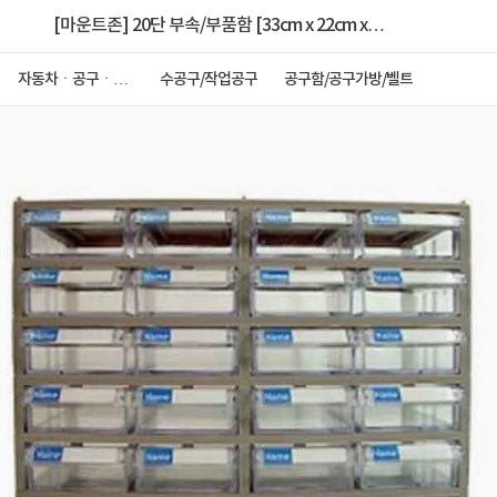
[마운트존] 20단 부속/부품함 [33cm x 22cm x
14.5cm]
자동차ㆍ공구ㆍ안
수공구/작업공구
공구함/공구가방/벨트
전