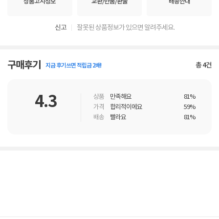
상품고시정보
교환/반품/환불
배송안내
신고
잘못된 상품정보가 있으면 알려주세요.
구매후기
총
4
건
지금 후기쓰면 적립금 2배!
4.3
상품
만족해요
81%
가격
합리적이에요
59%
배송
빨라요
81%