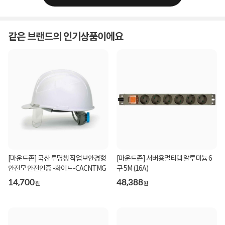
같은 브랜드의 인기상품이에요
[마운트존] 국산 투명챙 작업보안경형
[마운트존] 서버용멀티탭 알루미늄 6
안전모 안전인증 -화이트-CACNTMG
구 5M (16A)
14,700
48,388
원
원