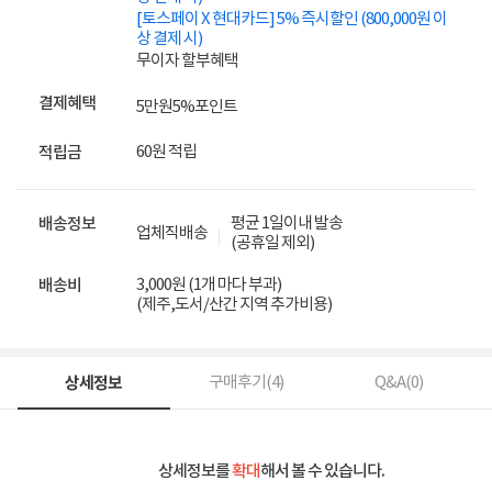
[토스페이 X 현대카드] 5% 즉시할인 (800,000원 이
상 결제 시)
무이자 할부혜택
결제혜택
5만원
5%
포인트
60원 적립
적립금
평균 1일이내 발송
배송정보
업체직배송
(공휴일 제외)
3,000원 (1개 마다 부과)
배송비
(제주,도서/산간 지역 추가비용)
상세정보
구매후기(
4
)
Q&A(
0
)
상세정보를
확대
해서 볼 수 있습니다.