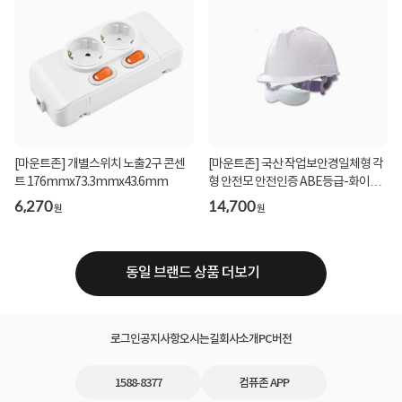
[마운트존] 개별스위치 노출2구 콘센
[마운트존] 국산 작업보안경일체형 각
트 176mmx73.3mmx43.6mm
형 안전모 안전인증 ABE등급-화이트-
stgc
6,270
14,700
원
원
동일 브랜드 상품 더보기
로그인
공지사항
오시는길
회사소개
PC버전
1588-8377
컴퓨존 APP