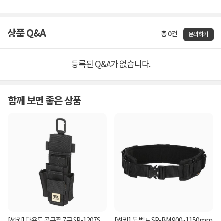
상품 Q&A
총 0건
문의하기
등록된 Q&A가 없습니다.
함께 보면 좋은 상품
[썬키] 다용도 공구집 7구 SP-1207S
[썬키] 툴 벨트 SP-BM 900~1150mm