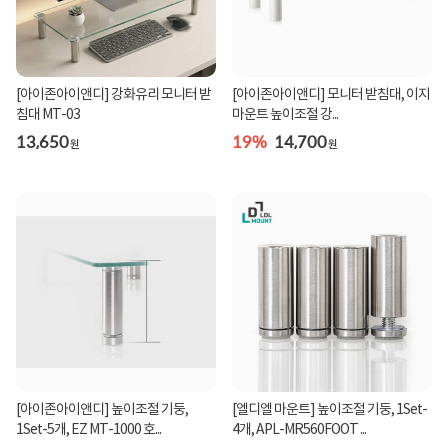
[아이존아이앤디] 강화유리 모니터 받
[아이존아이앤디] 모니터 받침대, 이지
침대 MT-03
마운트 높이조절 강...
13,650
19%
14,700
원
원
[아이존아이앤디] 높이조절 기둥,
[엘디엘 마운트] 높이조절 기둥, 1Set-
1Set-5개, EZ MT-1000 호...
4개, APL-MR560FOOT ...