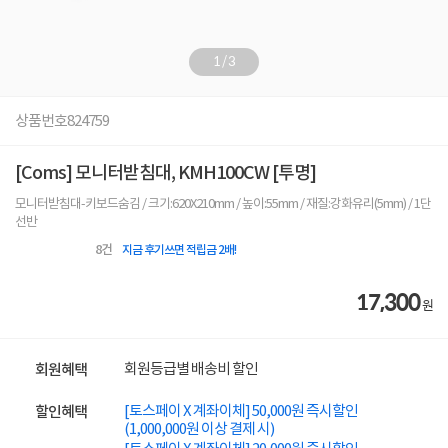
1
/
3
상품번호
824759
[Coms] 모니터받침대, KMH100CW [투명]
모니터받침대-키보드숨김 / 크기:620X210mm / 높이:55mm / 재질:강화유리(5mm) / 1단
선반
8
건
지금 후기쓰면 적립금 2배!
17,300
원
회원등급별 배송비 할인
회원혜택
[토스페이 X 계좌이체] 50,000원 즉시할인
할인혜택
(1,000,000원 이상 결제 시)