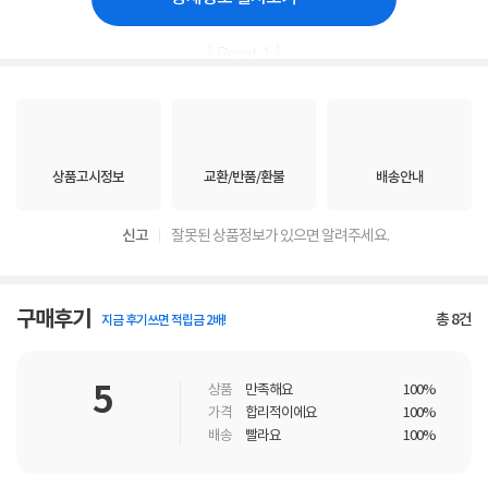
상품고시정보
교환/반품/환불
배송안내
신고
잘못된 상품정보가 있으면 알려주세요.
구매후기
총
8
건
지금 후기쓰면 적립금 2배!
5
상품
만족해요
100%
가격
합리적이에요
100%
배송
빨라요
100%