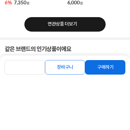
6%
7,350
6,000
원
원
연관상품 더보기
같은 브랜드의 인기상품이에요
장바구니
구매하기
[Coms] 컴스 CAT6 커플러 8P8C 월플
[Coms] USB-A 2.0 to RS422, RS485
레이트 RJ45 [XB427]
시리얼 컨버터, 485USB / LC529 [실