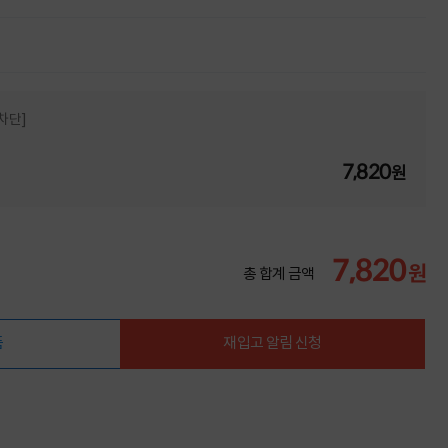
차단]
7,820
원
7,820
원
총 합계 금액
품
재입고 알림 신청