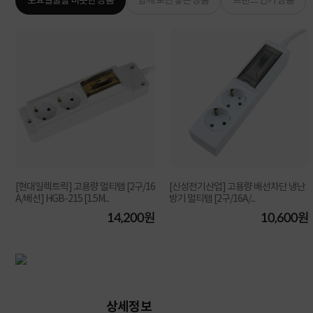
토요일출발 비슷한 상품
함께 보면 좋은 상품
브랜드 인기 상품
[현대일렉트릭] 고용량 멀티탭 [2구/16
[신성전기산업] 고용량 배선차단 냉난
A/배선] HGB-215 [1.5M...
방기 멀티탭 [2구/16A/...
원
14,200원
10,600원
상세정보