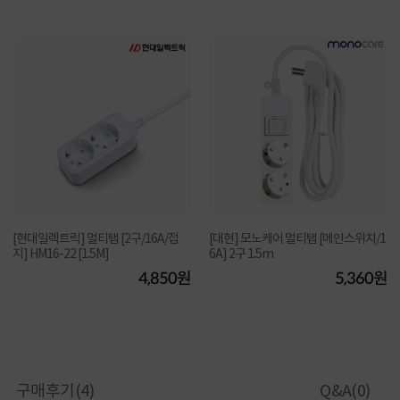
[현대일렉트릭] 멀티탭 [2구/16A/접
[대현] 모노케어 멀티탭 [메인스위치/1
지] HM16-22 [1.5M]
6A] 2구 1.5m
4,850원
5,360원
구매후기(
4
)
Q&A(
0
)