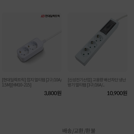
[현대일렉트릭] 접지 멀티탭 [2구/10A/
[신성전기산업] 고용량 배선차단 냉난
1.5M][HM10-215]
방기 멀티탭 [3구/16A/...
3,800원
10,900원
배송/교환/환불