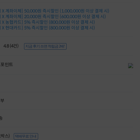
적립금 3% 페이백
시스코 스위칭허브
X 계좌이체] 50,000원 즉시할인 (1,000,000원 이상 결제 시)
X 계좌이체] 20,000원 즉시할인 (600,000원 이상 결제 시)
누적 금액 별
X 농협카드] 5% 즉시할인 (800,000원 이상 결제 시)
적립금 페이백!
X 현대카드] 5% 즉시할인 (800,000원 이상 결제 시)
Dell 구매왕
상품권 30만원
삼성모니터 여름맞이
4.8 (4건)
지금 후기 쓰면 적립금 2배!
특별 할인 이벤트
한단계 더 진화한
HAF II 500
포인트
AI 업무환경 완성
HP 워크스테이션
여름맞이 사은품
HP 프로데스크 4
모든 것을 하나로
HP올인원 단독특가
할부
네트워크 자재
혜택 PACK
Dell 구매 찬스
송
프로 에센셜
(1박스)
택배무료 안내