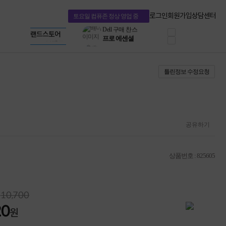
혜택 PACK
Dell 구매 찬스
Apple 기업전용관
로그인
회원가입
상담센터
토요일 컴퓨존 정상 영업 중
프로 에센셜
HP 브랜드스토어
타협 없는 게이밍
LG gram & 브랜드스토어
공식
HP OMEN
Microsoft 브랜드스토어
로지텍
AMD 브랜드스토어
정품 캠페인
Intel 브랜드스토어
틀린정보 수정요청
삼성 키보드&마우스
RAZER 브랜드스토어
10% 쿠폰 할인
Apple 기업전용관
케이블메이트 3분기
케이블 전설이 되다
야식까지 책임진다!
승리를 부르는 오멘
공유하기
ASUS ROG
20주년 한정판
AMD로 시작하는
상품번호 : 825605
스마트 오피스환경
AI비즈니스 노트북
HP엘리트북/프로북
비즈니스 강자
10,700
HP 프로북 4
20
원
리뷰 Npay 증정
MSI 공유기