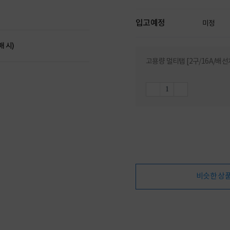
입고예정
미정
매 시)
고용량 멀티탭 [2구/16A/배선
비슷한 상