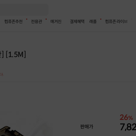
컴퓨존추천
전용관
매거진
결제혜택
래플
컴퓨존 라이브
[1.5M]
다.
26
%
7,8
판매가