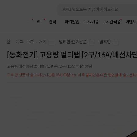
조립PC
AI
견적
파격할인
무료배송
1시간픽업
이벤트
홈
멀티탭/전기용품
멀티탭
가구ㆍ조명ㆍ전기
[동화전기] 고용량 멀티탭 [2구/16A/배선차단] 
고용량 배선차단 멀티탭 / 일반용 / 2구 / 1.5M / 배선차단
※ 해당 상품의 출고 마감시간은 16시 00분으로 이후 결제건은 다음 영업일에 출고됩니