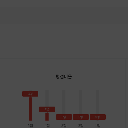
평점비율
3명
1명
0명
0명
0명
5점
4점
3점
2점
1점