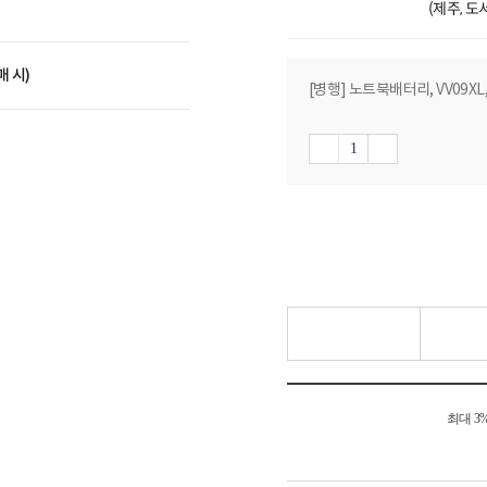
(제주, 
매 시)
[병행] 노트북배터리, VV09XL,8
최대 3