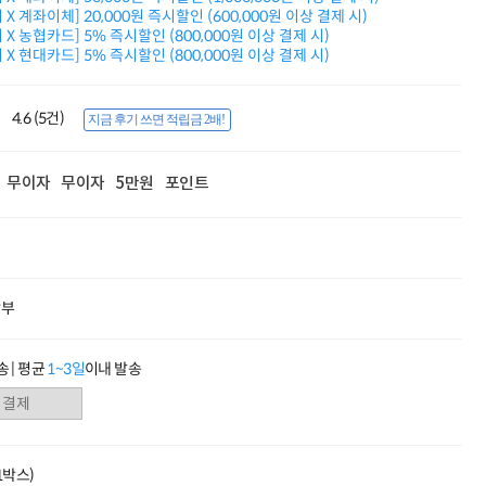
X 계좌이체] 20,000원 즉시할인 (600,000원 이상 결제 시)
적립금 3% 페이백
X 농협카드] 5% 즉시할인 (800,000원 이상 결제 시)
시스코 스위칭허브
X 현대카드] 5% 즉시할인 (800,000원 이상 결제 시)
누적 금액 별
적립금 페이백!
Dell 구매왕
4.6 (5건)
지금 후기 쓰면 적립금 2배!
상품권 30만원
삼성모니터 여름맞이
특별 할인 이벤트
무이자
무이자
5만원
포인트
한단계 더 진화한
HAF II 500
AI 업무환경 완성
HP 워크스테이션
여름맞이 사은품
HP 프로데스크 4
할부
모든 것을 하나로
HP올인원 단독특가
네트워크 자재
 | 평균
1~3일
이내 발송
혜택 PACK
Dell 구매 찬스
프로 에센셜
(1박스)