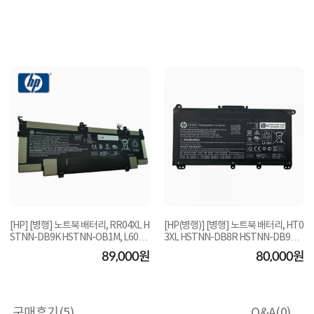
[HP] [병행] 노트북 배터리, RR04XL H
[HP(병행)] [병행] 노트북 배터리, HT0
STNN-DB9K HSTNN-OB1M, L6021
3XL HSTNN-DB8R HSTNN-DB9D,
3-AC1 L60373-005
L11119-855
89,000원
80,000원
구매후기(
5
)
Q&A(
0
)