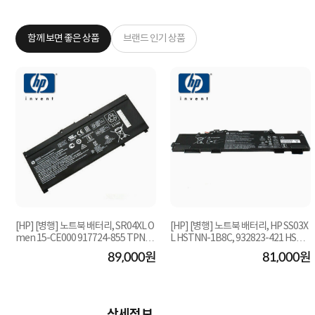
함께 보면 좋은 상품
브랜드 인기 상품
[HP] [병행] 노트북 배터리, SR04XL O
[HP] [병행] 노트북 배터리, HP SS03X
men 15-CE000 917724-855 TPN-Q
L HSTNN-1B8C, 932823-421 HSTN
193 Q194 HSTNN-I...
N-LB8G
원
89,000원
81,000원
상세정보