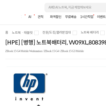
조립PC
AI
견적
파격할인
무료배송
1시간픽업
이벤트
홈
전원/도킹/쿨러받침대
노트북 배터리
노트북ㆍ태블릿
[HPE] [병행] 노트북배터리, VV09XL,80839
ZBook 15 G4 Mobile Workstation / ZBook 15 G4 / ZBook 15 G3 Mobile