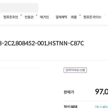
컴퓨존추천
전용관
매거진
결제혜택
래플
컴퓨존 라이브
8-2C2,808452-001,HSTNN-C87C
업체직배송-선불
97,
판매가
할인혜택
[토스페이 