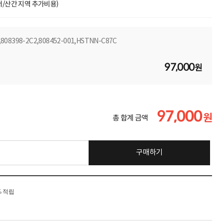
도서/산간 지역 추가비용)
08398-2C2,808452-001,HSTNN-C87C
97,000
원
97,000
원
총 합계 금액
구매하기
% 적립