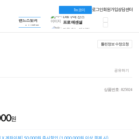
혜택 PACK
Dell 구매 찬스
Apple 기업전용관
로그인
회원가입
상담센터
I'm 코미
프로 에센셜
HP 브랜드스토어
타협 없는 게이밍
LG gram & 브랜드스토어
공식
HP OMEN
Microsoft 브랜드스토어
로지텍
AMD 브랜드스토어
정품 캠페인
Intel 브랜드스토어
틀린정보 수정요청
삼성 키보드&마우스
RAZER 브랜드스토어
10% 쿠폰 할인
Apple 기업전용관
케이블메이트 3분기
케이블 전설이 되다
야식까지 책임진다!
공유하기
승리를 부르는 오멘
ASUS ROG
20주년 한정판
상품번호 : 825924
AMD로 시작하는
스마트 오피스환경
AI비즈니스 노트북
HP엘리트북/프로북
000
원
비즈니스 강자
HP 프로북 4
리뷰 Npay 증정
MSI 공유기
X 계좌이체] 50,000원 즉시할인 (1,000,000원 이상 결제 시)