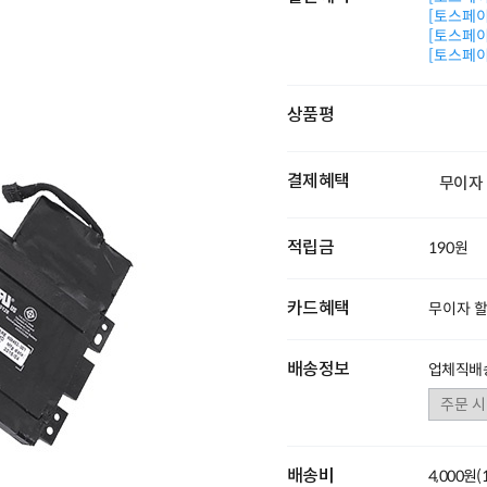
[토스페이 
[토스페이 
[토스페이 
상품평
결제혜택
무이자
적립금
190원
카드혜택
무이자 
배송정보
업체직배송
배송비
4,000원