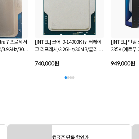
ltra 7 프로세서
[INTEL] 코어 i9-14900K (랩터레이
[INTEL] 인텔
크 리프레시/3.2GHz/36MB/쿨러 미
285K (애로
포함) [정품벌크]
[정품박스]
740,000원
949,000원
컴퓨존 단독 할인가