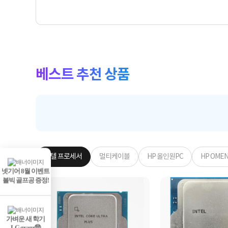
베스트 추천 상품
인텔 프로세서
멀티케이블
HP 올인원PC
HP OME
넷기어 8월 이벤트
볼빅 골프공 증정!
가벼운 새 학기
LG gram🤓