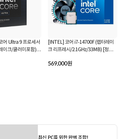
 코어 Ultra 9 프로세서
[INTEL] 코어 i7-14700F (랩터레이
[INTEL] 
우 레이크/쿨러미포함)
크 리프레시/2.1GHz/33MB) [정품박
레이크 /2.
스/쿨러포함]
쿨러포함]
569,000원
298,000
최신 PC를 위한 완벽 조합!