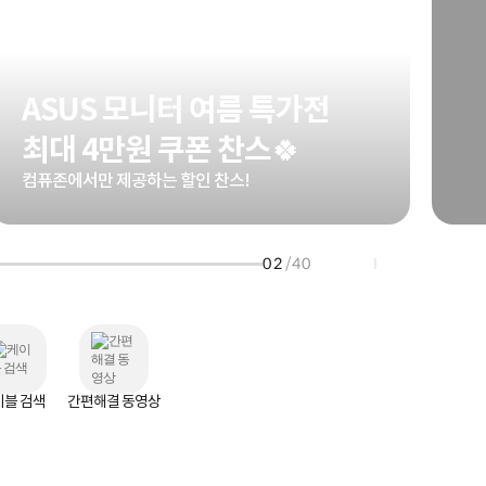
HP 프로북 4
리뷰 Npay 증정
MSI 공유기
적립금 3% 페이백
시스코 스위칭허브
ASUS 모니터 여름 특가전
누적 금액 별
적립금 페이백!
최대 4만원 쿠폰 찬스🍀
Dell 구매왕
상품권 30만원
컴퓨존에서만 제공하는 할인 찬스!
삼성모니터 여름맞이
특별 할인 이벤트
한단계 더 진화한
02
/40
HAF II 500
AI 업무환경 완성
HP 워크스테이션
여름맞이 사은품
HP 프로데스크 4
모든 것을 하나로
HP올인원 단독특가
이블 검색
간편해결 동영상
네트워크 자재
혜택 PACK
Dell 구매 찬스
프로 에센셜