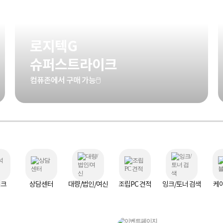
로지텍G
슈퍼스트라이크
컴퓨존에서 구매 가능🖱️
체크
상담센터
대량/법인/여신
조립PC 견적
잉크/토너 검색
케