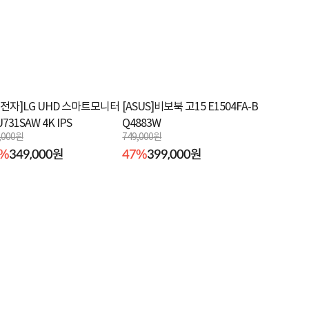
G전자]LG UHD 스마트모니터
[ASUS]비보북 고15 E1504FA-B
U731SAW 4K IPS
Q4883W
,000원
749,000원
6%
349,000원
47%
399,000원