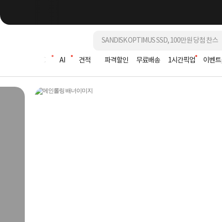
조립PC
AI
견적
파격할인
무료배송
1시간픽업
이벤트