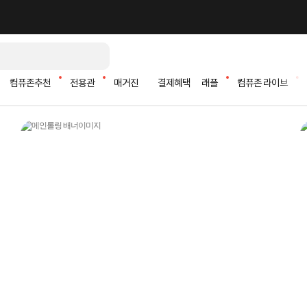
컴퓨존추천
전용관
매거진
결제혜택
래플
컴퓨존 라이브