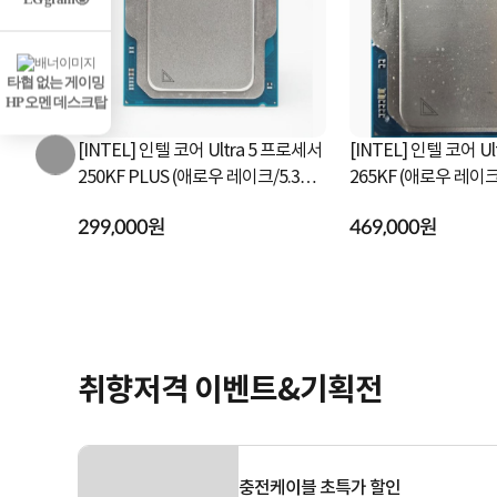
타협 없는 게이밍
HP 오멘 데스크탑
a 5 프로세서
[INTEL] 인텔 코어 Ultra 5 프로세서
[INTEL] 인텔 코어 U
이크/5.3GH
250KF PLUS (애로우 레이크/5.3GH
265KF (애로우 레이크/3.9GHz/30M
z/30MB) [정품...
B/쿨러미포함)...
299,000원
469,000원
취향저격 이벤트&기획전
충전케이블 초특가 할인