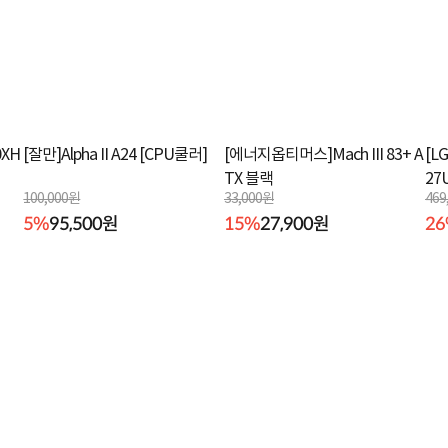
XH
[잘만]Alpha II A24 [CPU쿨러]
[에너지옵티머스]Mach III 83+ A
[L
TX 블랙
27
100,000원
33,000원
469
5%
95,500원
15%
27,900원
2