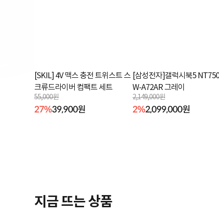
[SKIL] 4V 맥스 충전 트위스트 스
[삼성전자]갤럭시북5 NT750
크류드라이버 컴팩트 세트
W-A72AR 그레이
55,000원
2,149,000원
27%
39,900원
2%
2,099,000원
지금 뜨는 상품