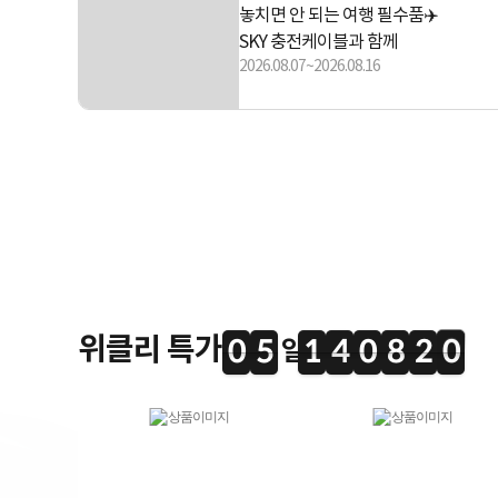
놓치면 안 되는 여행 필수품✈️
SKY 충전케이블과 함께
2026.08.07~2026.08.16
위클리 특가
0
5
1
4
0
8
1
9
0
5
1
4
0
8
1
8
2
0
8
9