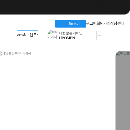
네트워크 자재
혜택 PACK
Dell 구매 찬스
Apple 기업전용관
로그인
회원가입
상담센터
I'm 코미
프로 에센셜
HP 브랜드스토어
타협 없는 게이밍
LG gram & 브랜드스토어
공식
HP OMEN
Microsoft 브랜드스토어
로지텍
AMD 브랜드스토어
정품 캠페인
Intel 브랜드스토어
삼성 키보드&마우스
RAZER 브랜드스토어
10% 쿠폰 할인
Apple 기업전용관
케이블메이트 3분기
케이블 전설이 되다
야식까지 책임진다!
승리를 부르는 오멘
ASUS ROG
20주년 한정판
AMD로 시작하는
스마트 오피스환경
AI비즈니스 노트북
HP엘리트북/프로북
비즈니스 강자