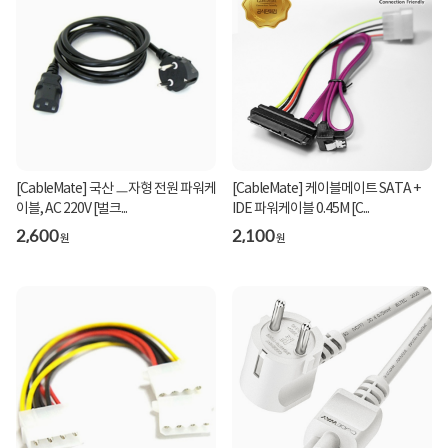
[CableMate] 국산 ㅡ자형 전원 파워케
[CableMate] 케이블메이트 SATA +
이블, AC 220V [벌크...
IDE 파워케이블 0.45M [C...
2,600
2,100
원
원