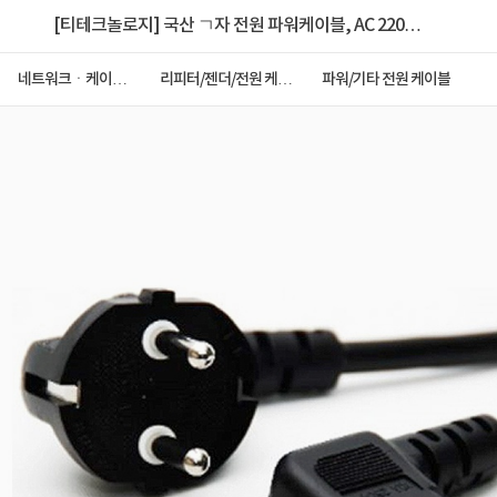
[티테크놀로지] 국산 ㄱ자 전원 파워케이블, AC 220V /
10A [벌크/1m]
네트워크ㆍ케이블
리피터/젠더/전원 케이
파워/기타 전원 케이블
ㆍCCTV
블