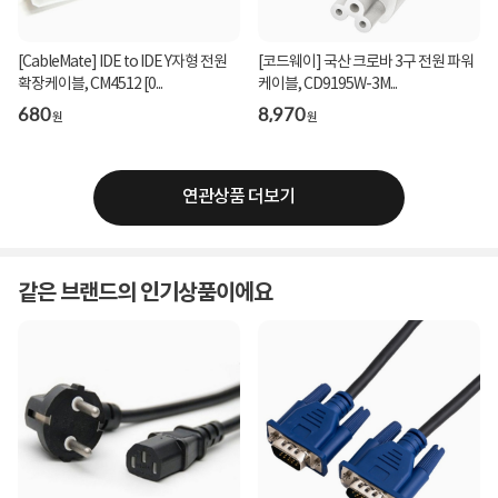
[CableMate] IDE to IDE Y자형 전원
[코드웨이] 국산 크로바 3구 전원 파워
확장케이블, CM4512 [0...
케이블, CD9195W-3M...
680
8,970
원
원
연관상품 더보기
같은 브랜드의 인기상품이에요