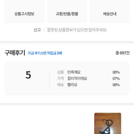
상품고시정보
교환/반품/환불
배송안내
신고
잘못된 상품정보가 있으면 알려주세요.
구매후기
총
697
건
지금 후기쓰면 적립금 2배!
5
상품
만족해요
88%
가격
합리적이에요
87%
배송
빨라요
88%