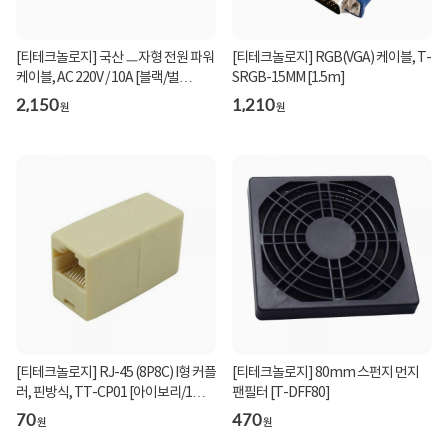
[티테크놀로지] 국산 ㅡ자형 전원 파워
[티테크놀로지] RGB(VGA) 케이블, T-
케이블, AC 220V / 10A [블랙/벌
SRGB-15MM [1.5m]
크/1.5m]
2,150
1,210
원
원
[티테크놀로지] RJ-45 (8P8C) I형 커플
[티테크놀로지] 80mm 스펀지 먼지
러, 핀방식, TT-CP01 [아이보리/1개]
팬필터 [T-DFF80]
[벌크]
70
470
원
원