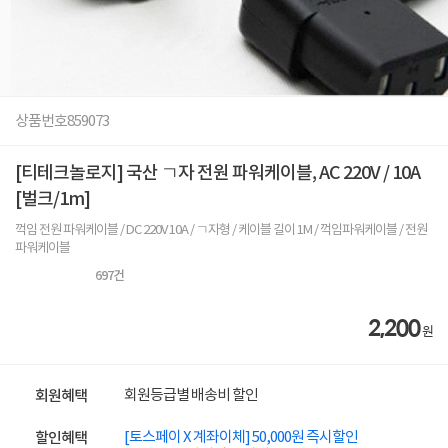
상품번호
859073
[티테크놀로지] 국산 ㄱ자 전원 파워케이블, AC 220V / 10A
[벌크/1m]
꺽임 전원 파워케이블 / DC 220V 10A / ㄱ자형 / 케이블 길이 1M / 꺽임파워케이블 / 전원
파워케이블
697
건
2,200
원
회원등급별 배송비 할인
회원혜택
[토스페이 X 계좌이체] 50,000원 즉시할인
할인혜택