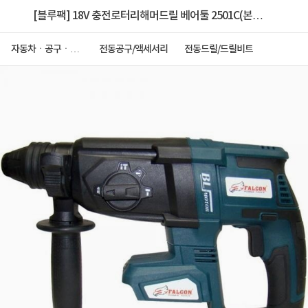
[블루팩] 18V 충전로터리해머드릴 베어툴 2501C(본체
만-베터리별도판매)
자동차ㆍ공구ㆍ안
전동공구/액세서리
전동드릴/드릴비트
전