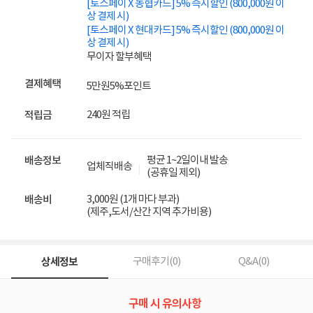
[토스페이 X 농협카드] 5% 즉시할인 (800,000원 이
상 결제 시)
[토스페이 X 현대카드] 5% 즉시할인 (800,000원 이
상 결제 시)
무이자 할부혜택
결제혜택
5만원
5%
포인트
240원 적립
적립금
평균 1~2일이내 발송
배송정보
업체직배송
(공휴일 제외)
3,000원 (1개 마다 부과)
배송비
(제주,도서/산간 지역 추가비용)
상세정보
구매후기(
0
)
Q&A(
0
)
구매 시 유의사항