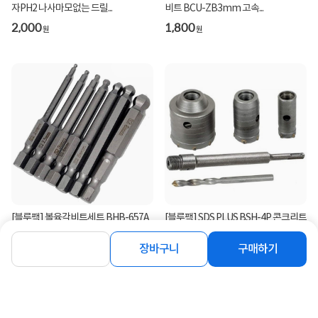
등록된 Q&A가 없습니다.
함께 보면 좋은 상품
[블루팩] 육각축비트 BDB-N150A 십
[블루팩] 4날 톱니 트위스트 만능드릴
장바구니
구매하기
자PH2 나사마모없는 드릴...
비트 BCU-ZB3mm 고속...
2,000
1,800
원
원