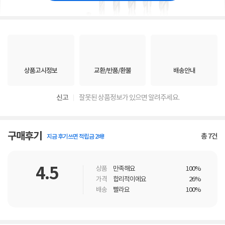
상품고시정보
교환/반품/환불
배송안내
신고
잘못된 상품정보가 있으면 알려주세요.
구매후기
총
7
건
지금 후기쓰면 적립금 2배!
4.5
상품
만족해요
100%
가격
합리적이에요
26%
배송
빨라요
100%