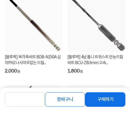
[블루팩] 육각축비트 BDB-N150A 십
[블루팩] 4날 톱니 트위스트 만능드릴
자PH2 나사마모없는 드릴...
비트 BCU-ZB3mm 고속...
2,000
1,800
원
원
장바구니
구매하기