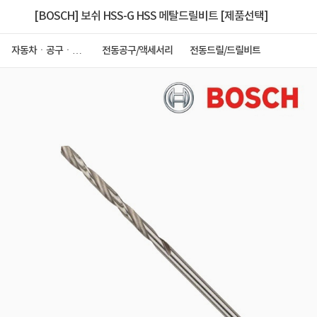
[BOSCH] 보쉬 HSS-G HSS 메탈드릴비트 [제품선택]
자동차ㆍ공구ㆍ안
전동공구/액세서리
전동드릴/드릴비트
전