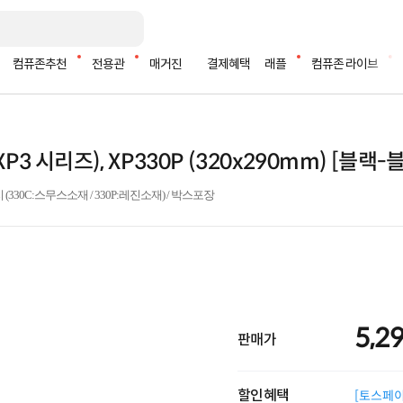
컴퓨존추천
전용관
매거진
결제혜택
래플
컴퓨존 라이브
 (XP3 시리즈), XP330P (320x290mm) [블랙
 (330C:스무스소재 / 330P:레진소재) / 박스포장
5,2
판매가
할인혜택
[토스페이 