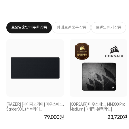
토요일출발 비슷한 상품
함께 보면 좋은 상품
브랜드 인기 상품
[RAZER] [레이저코리아] 마우스패드,
[CORSAIR] 마우스패드, MM300 Pro
Strider XXL (스트라이...
Medium [그래픽-블랙라인]
원
79,000원
23,720원