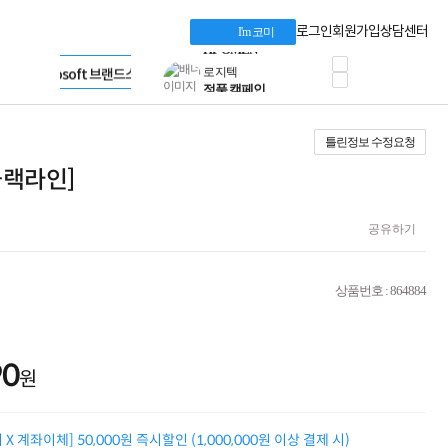
혜택 PACK
Dell 구매 찬스
Apple 기업전용관
로그인
회원가입
상담센터
I'm 코미
프로 에센셜
HP 브랜드스토어
타협 없는 게이밍
LG gram & 브랜드스토어
공식
HP OMEN
Microsoft 브랜드스토어
로지텍
AMD 브랜드스토어
정품 캠페인
Intel 브랜드스토어
틀린정보 수정요청
삼성 키보드&마우스
RAZER 브랜드스토어
10% 쿠폰 할인
Apple 기업전용관
-블랙라인]
케이블메이트 3분기
케이블 전설이 되다
야식까지 책임진다!
공유하기
승리를 부르는 오멘
ASUS ROG
20주년 한정판
상품번호 : 864884
AMD로 시작하는
스마트 오피스환경
AI비즈니스 노트북
HP엘리트북/프로북
90
원
비즈니스 강자
HP 프로북 4
리뷰 Npay 증정
X 계좌이체] 50,000원 즉시할인 (1,000,000원 이상 결제 시)
MSI 공유기