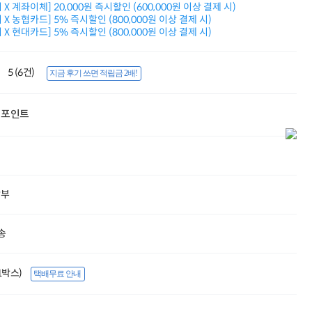
X 계좌이체] 20,000원 즉시할인 (600,000원 이상 결제 시)
적립금 3% 페이백
X 농협카드] 5% 즉시할인 (800,000원 이상 결제 시)
시스코 스위칭허브
X 현대카드] 5% 즉시할인 (800,000원 이상 결제 시)
누적 금액 별
적립금 페이백!
Dell 구매왕
5 (6건)
지금 후기 쓰면 적립금 2배!
상품권 30만원
삼성모니터 여름맞이
특별 할인 이벤트
포인트
한단계 더 진화한
HAF II 500
AI 업무환경 완성
HP 워크스테이션
여름맞이 사은품
HP 프로데스크 4
할부
모든 것을 하나로
HP올인원 단독특가
송
네트워크 자재
혜택 PACK
Dell 구매 찬스
(1박스)
프로 에센셜
택배무료 안내