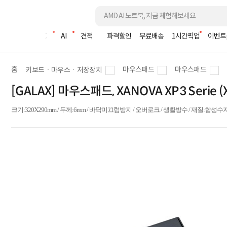
조립PC
AI
견적
파격할인
무료배송
1시간픽업
이벤트
홈
마우스패드
마우스패드
키보드ㆍ마우스ㆍ저장장치
[GALAX] 마우스패드, XANOVA XP3 Serie
크기:320X290mm / 두께:6mm / 바닥미끄럼방지 / 오버로크 / 생활방수 / 재질:합성수지