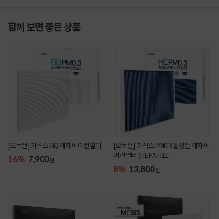
함께 보면 좋은 상품
[오토런] 카식스 GQ 헤파 에어컨필터
[오토런] 카식스 PM0.3 활성탄 헤파 에
어컨필터 (HEPA H11...
16%
7,900
원
8%
13,800
원