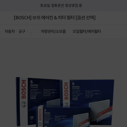
토요일 컴퓨존은 정상영업 중
[BOSCH] 보쉬 에어컨 & 히터 필터 [옵션 선택]
자동차ㆍ공구ㆍ안
차량관리/소모품
오일필터/에어필터
전