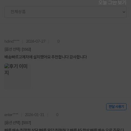
오늘 그만 보기
hdind****
2026-07-27
0
[옵션 선택] : [5562]
배송빠르고제차에 설치했어요 추천합니다 감사합니다
한달 사용기
enter****
2026-01-31
0
[옵션 선택] : [5557]
빠른 배송/친절한 상담/빠른 응답/친철하고 빠른 AS 항상 빠른 배송 으로 주문 다