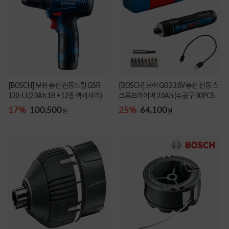
[BOSCH] 보쉬 GO3 3.6V 충전 전동 스
[BOSCH] 보쉬 충전 전동드릴 GSR
크류드라이버 2.0Ah (수공구 30PCS
120-LI (2.0Ah 1B + 12종 액세서리)
증정)
25%
64,100
17%
100,500
원
원