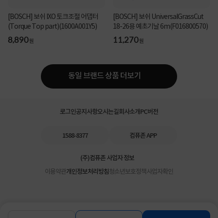
[BOSCH] 보쉬 IXO 토크조절 어댑터
[BOSCH] 보쉬 UniversalGrassCut
(Torque Top part)(1600A001Y5)
18-26용 예초기날 6m(F016800570)
8,890
11,270
원
원
동일 브랜드 상품 더보기
로그인
공지사항
오시는길
회사소개
PC버전
1588-8377
컴퓨존 APP
(주)컴퓨존 사업자 정보
이용약관
개인정보처리방침
청소년보호정책
사업자확인