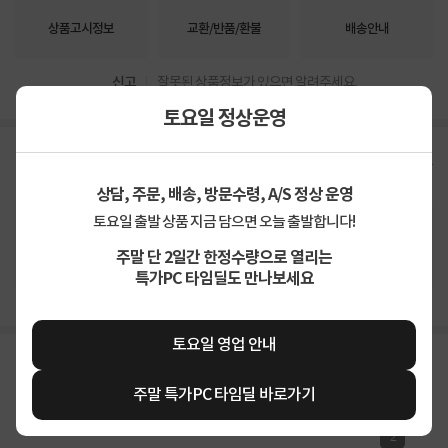
상품고시정보
교환/반품/환불
배송안내
신고
잘못된 상품정보가 있으면 알려주세요.
토요일 정상운영
구매후기
총
38
건
지금 후기쓰면 적립금 2배!
상담, 주문, 배송, 방문수령, A/S 정상 운영
토요일 출발 상품 지금 담으면 오늘 출발합니다!
4.8
상품
만족해요
96%
가격
합리적이에요
87%
주말 단 2일간 한정수량으로 열리는
배송
빨라요
92%
특가PC 타임딜도 만나보세요
토요일 영업 안내
주말 특가PC 타임딜 바로가기
2