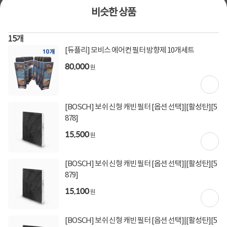
[토스페이 X 현대카드] 5% 즉시할인 (800,000원 이
비슷한 상품
상 결제 시)
무이자 할부혜택
15
개
결제혜택
5만원
5%
포인트
[듀플리] 모비스 에어컨 필터 방향제 10개세트
80,000
원
20원 적립
적립금
미정
입고일
[BOSCH] 보쉬 신형 캐빈 필터 [옵션 선택]|[활성탄][5
878]
평균 1일이내 발송
배송정보
업체직배송
15,500
(공휴일 제외)
원
3,000원 (1박스)
배송비
(제주,도서/산간 지역 추가비용)
[BOSCH] 보쉬 신형 캐빈 필터 [옵션 선택]|[활성탄][5
879]
15,100
원
상세정보
구매후기(
38
)
Q&A(
0
)
[BOSCH] 보쉬 신형 캐빈 필터 [옵션 선택]|[활성탄][5