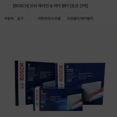
[BOSCH] 보쉬 에어컨 & 히터 필터 [옵션 선택]
자동차ㆍ공구ㆍ안
차량관리/소모품
오일필터/에어필터
전