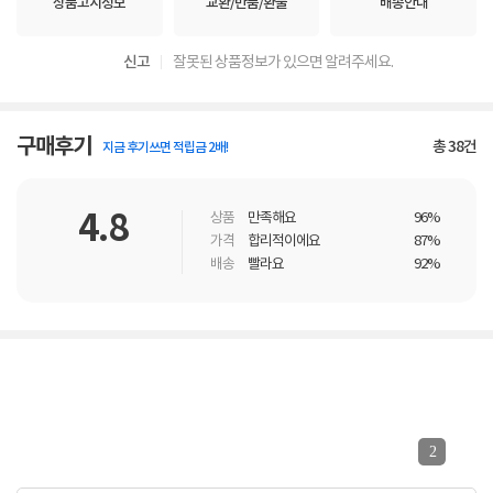
상품고시정보
교환/반품/환불
배송안내
신고
잘못된 상품정보가 있으면 알려주세요.
구매후기
총
38
건
지금 후기쓰면 적립금 2배!
4.8
상품
만족해요
96%
가격
합리적이에요
87%
배송
빨라요
92%
2