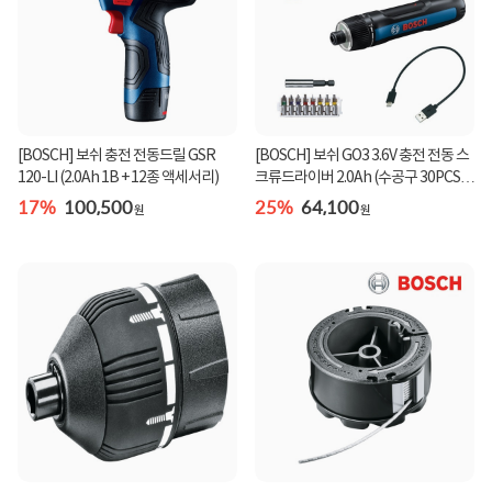
[BOSCH] 보쉬 GO3 3.6V 충전 전동 스
[BOSCH] 보쉬 충전 전동드릴 GSR
크류드라이버 2.0Ah (수공구 30PCS
120-LI (2.0Ah 1B + 12종 액세서리)
증정)
25%
64,100
17%
100,500
원
원