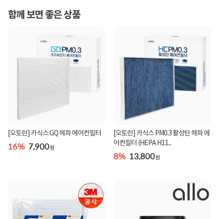
함께 보면 좋은 상품
[오토런] 카식스 GQ 헤파 에어컨필터
[오토런] 카식스 PM0.3 활성탄 헤파 에
어컨필터 (HEPA H11...
16%
7,900
원
8%
13,800
원