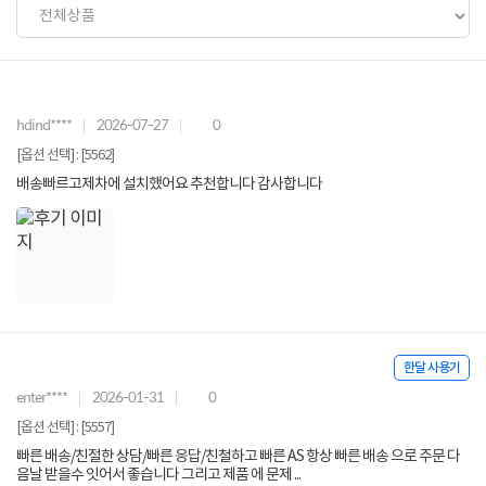
hdind****
2026-07-27
0
[옵션 선택] : [5562]
배송빠르고제차에 설치했어요 추천합니다 감사합니다
한달 사용기
enter****
2026-01-31
0
[옵션 선택] : [5557]
빠른 배송/친절한 상담/빠른 응답/친철하고 빠른 AS 항상 빠른 배송 으로 주문 다
음날 받을수 잇어서 좋습니다 그리고 제품 에 문제 ...