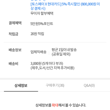
[토스페이 X 현대카드] 5% 즉시할인 (800,000원 이
상 결제 시)
무이자 할부혜택
결제혜택
5만원
5%
포인트
20원 적립
적립금
평균 1일이내 발송
배송정보
업체직배송
(공휴일 제외)
3,000원 (5개 마다 부과)
배송비
(제주,도서/산간 지역 추가비용)
상세정보
구매후기(
38
)
Q&A(
0
)
상세정보를
확대
해서 볼 수 있습니다.