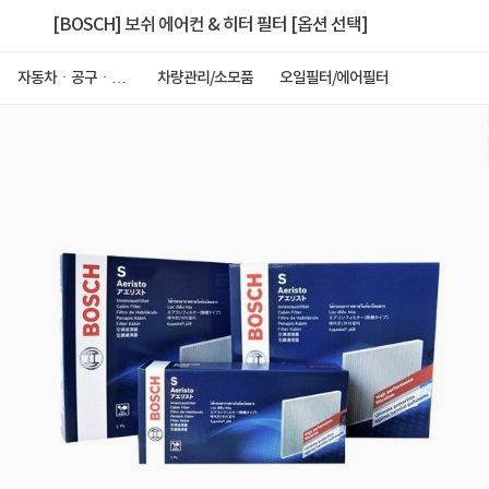
[BOSCH] 보쉬 에어컨 & 히터 필터 [옵션 선택]
자동차ㆍ공구ㆍ안
차량관리/소모품
오일필터/에어필터
전