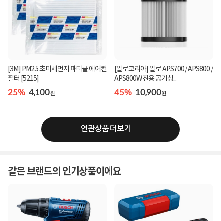
[3M] PM2.5 초미세먼지 파티클 에어컨
[알로코리아] 알로 APS700 / APS800 /
필터 [5215]
APS800W 전용 공기청...
25%
4,100
45%
10,900
원
원
연관상품 더보기
같은 브랜드의 인기상품이에요