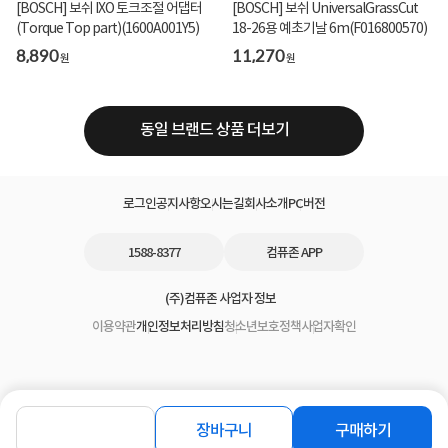
[BOSCH] 보쉬 IXO 토크조절 어댑터
[BOSCH] 보쉬 UniversalGrassCut
(Torque Top part)(1600A001Y5)
18-26용 예초기날 6m(F016800570)
8,890
11,270
원
원
동일 브랜드 상품 더보기
로그인
공지사항
오시는길
회사소개
PC버전
1588-8377
컴퓨존 APP
(주)컴퓨존 사업자 정보
이용약관
개인정보처리방침
청소년보호정책
사업자확인
장바구니
구매하기